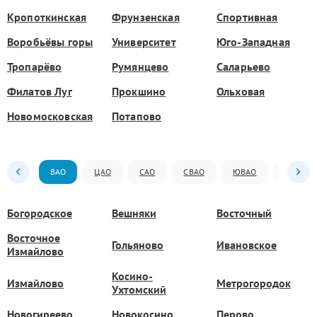
Кропоткинская
Фрунзенская
Спортивная
Воробьёвы горы
Университет
Юго-Западная
Тропарёво
Румянцево
Саларьево
Филатов Луг
Прокшино
Ольховая
Новомосковская
Потапово
ВАО
ЦАО
САО
СВАО
ЮВАО
ЮАО
Богородское
Вешняки
Восточный
Восточное
Гольяново
Ивановское
Измайлово
Косино-
Измайлово
Метрогородок
Ухтомский
Новогиреево
Новокосино
Перово