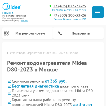
+7 (495) 023-73-25
Ежедневно с 9:00 до 21:00
FIX-MIDEA
+7 (800) 100-33-26
Ремонт устройств Midea
Специализированный
Звонок бесплатный по РФ
cервисный центр г.
Москва
Мы ремонтируем
Позвонить
оскве
Ремонт водонагревателя Midea D80-20Z3 в Москве
Ремонт водонагревателя Midea
D80-20Z3 в Москве
от 365 руб.
Стоимость ремонта
Бесплатная диагностика
даже при отказе
Привезем и увезем водонагреватель Midea D80-
20Z3 сами
Ремонт вертикальных пылесосов Midea
Ремонт варочных панелей Midea
Ремонт увлажнителей воздуха Midea
Ремонт морозильных камер Midea
Ремонт роботов-пылесосов Midea
Ремонт стиральных машин Midea
Ремонт микроволновых печей Midea
Ремонт очистителей воздуха Midea
Ремонт посудомоечных машин Midea
Ремонт сушильных машин Midea
Гарантия на наши работы по ремонту
до 3-х лет
водонагревателей Midea D80-20Z3