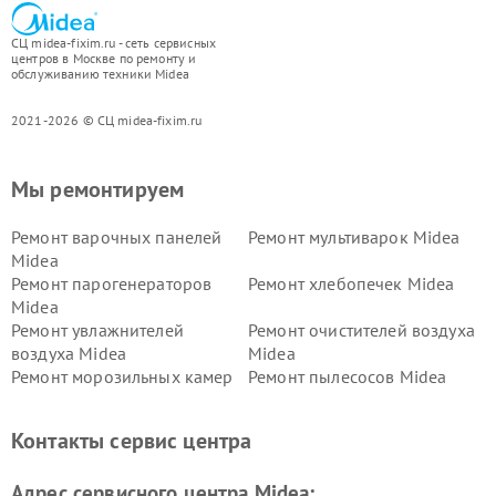
СЦ midea-fixim.ru - сеть сервисных
центров в Москве по ремонту и
обслуживанию техники Midea
2021-2026 © СЦ midea-fixim.ru
Мы ремонтируем
Ремонт варочных панелей
Ремонт мультиварок Midea
Midea
Ремонт парогенераторов
Ремонт хлебопечек Midea
Midea
Ремонт увлажнителей
Ремонт очистителей воздуха
воздуха Midea
Midea
Ремонт морозильных камер
Ремонт пылесосов Midea
Midea
Ремонт вертикальных
Ремонт обогревателей Midea
Контакты сервис центра
пылесосов Midea
Ремонт вытяжек Midea
Ремонт водонагревателей
Адрес сервисного центра Midea:
Midea