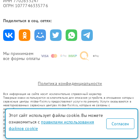
ИНН 7702633247
ОГРН 1077746335776
Поделиться в соц. сетях:
Мы принимаем
все формы оплаты
Политика конфиденциальности
Вся информация на сайте носит исключительно справочный характер.
Товарные знаки используются исключительно для описания устройств, в отношении которых
сервисные центры midea-fixim.ru предоставляют услуги по ремонту. Услуги оказываются в
неавторизованных сервисных центрах midea-fixim.ru, которые не связаны с
правообладателями товарных знаков или их официальными представителями.
Ремонт осуществляется для устройств, уже введенных в гражданский оборот в соответствии
Этот сайт использует файлы cookie. Вы можете
со статьей 1487 ГК РФ.
Использование товарных знаков не преследует цели индивидуализации услуг или введения
ознакомиться с
правилами использования
Согласен
потребителей в заблуждение, а служит для информирования о предоставляемых услугах по
ремонту техники указанных брендов.
файлов cookie
Представленная на сайте информация не является публичной офертой, определяемой
положениями Статьи 437(2) Гражданского кодекса РФ