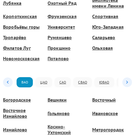
Библиотека
Лубянка
Охотный Ряд
имени Ленина
Кропоткинская
Фрунзенская
Спортивная
Воробьёвы горы
Университет
Юго-Западная
Тропарёво
Румянцево
Саларьево
Филатов Луг
Прокшино
Ольховая
Новомосковская
Потапово
ВАО
ЦАО
САО
СВАО
ЮВАО
ЮАО
Богородское
Вешняки
Восточный
Восточное
Гольяново
Ивановское
Измайлово
Косино-
Измайлово
Метрогородок
Ухтомский