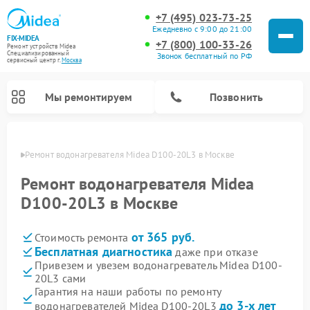
+7 (495) 023-73-25
Ежедневно с 9:00 до 21:00
FIX-MIDEA
+7 (800) 100-33-26
Ремонт устройств Midea
Специализированный
Звонок бесплатный по РФ
cервисный центр г.
Москва
Мы ремонтируем
Позвонить
оскве
Ремонт водонагревателя Midea D100-20L3 в Москве
Ремонт водонагревателя Midea
D100-20L3 в Москве
от 365 руб.
Стоимость ремонта
Бесплатная диагностика
даже при отказе
Привезем и увезем водонагреватель Midea D100-
20L3 сами
Ремонт вертикальных пылесосов Midea
Ремонт варочных панелей Midea
Ремонт увлажнителей воздуха Midea
Ремонт морозильных камер Midea
Ремонт роботов-пылесосов Midea
Ремонт стиральных машин Midea
Ремонт микроволновых печей Midea
Ремонт очистителей воздуха Midea
Ремонт посудомоечных машин Midea
Ремонт сушильных машин Midea
Гарантия на наши работы по ремонту
до 3-х лет
водонагревателей Midea D100-20L3