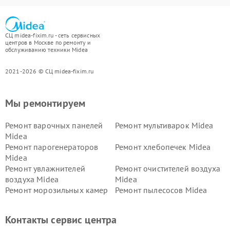
СЦ midea-fixim.ru - сеть сервисных
центров в Москве по ремонту и
обслуживанию техники Midea
2021-2026 © СЦ midea-fixim.ru
Мы ремонтируем
Ремонт варочных панелей
Ремонт мультиварок Midea
Midea
Ремонт парогенераторов
Ремонт хлебопечек Midea
Midea
Ремонт увлажнителей
Ремонт очистителей воздуха
воздуха Midea
Midea
Ремонт морозильных камер
Ремонт пылесосов Midea
Midea
Ремонт вертикальных
Ремонт обогревателей Midea
Контакты сервис центра
пылесосов Midea