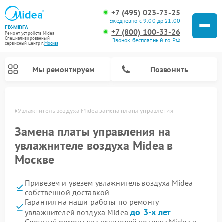
+7 (495) 023-73-25
Ежедневно с 9:00 до 21:00
FIX-MIDEA
+7 (800) 100-33-26
Ремонт устройств Midea
Специализированный
Звонок бесплатный по РФ
cервисный центр г.
Москва
Мы ремонтируем
Позвонить
оскве
Увлажнитель воздуха Midea замена платы управления
Замена платы управления на
увлажнителе воздуха Midea в
Москве
Привезем и увезем увлажнитель воздуха Midea
собственной доставкой
Гарантия на наши работы по ремонту
Ремонт варочных панелей Midea
Ремонт очистителей воздуха Midea
Ремонт водонагревателей Midea
Ремонт роботов-пылесосов Midea
Ремонт стиральных машин Midea
Ремонт микроволновых печей Midea
Ремонт вертикальных пылесосов Midea
Ремонт морозильных камер Midea
Ремонт посудомоечных машин Midea
Ремонт сушильных машин Midea
до 3-х лет
увлажнителей воздуха Midea
Срочный ремонт увлажнителей воздуха Midea в