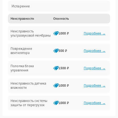
Испарение
Неисправности
Стоимость
Водяной тракт
Неисправность
Механические повреждения
1000 ₽
Подробнее →
ультразвуковой мембраны
Электропитание
Повреждение
500 ₽
Подробнее →
вентилятора
Управление
Поломка блока
1500 ₽
Подробнее →
управления
Датчики
Неисправность датчика
1000 ₽
Подробнее →
влажности
Неисправность системы
1000 ₽
Подробнее →
защиты от перегрузок