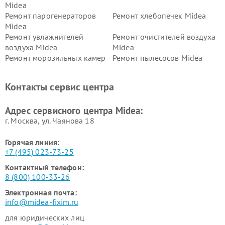
Midea
Ремонт парогенераторов
Ремонт хлебопечек Midea
Midea
Ремонт увлажнителей
Ремонт очистителей воздуха
воздуха Midea
Midea
Ремонт морозильных камер
Ремонт пылесосов Midea
Midea
Ремонт вертикальных
Ремонт обогревателей Midea
Контакты сервис центра
пылесосов Midea
Ремонт вытяжек Midea
Ремонт водонагревателей
Адрес сервисного центра Midea:
Midea
г. Москва, ул. Чаянова 18
Горячая линия:
+7 (495) 023-73-25
Контактный телефон:
8 (800) 100-33-26
Электронная почта:
info@midea-fixim.ru
для юридических лиц