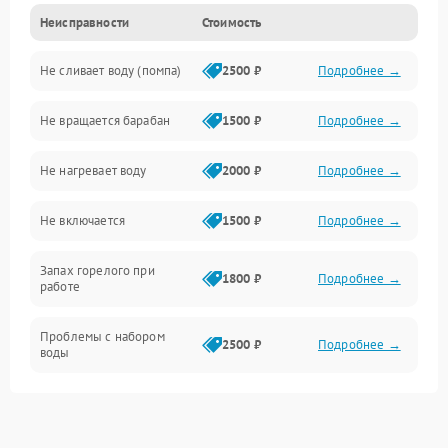
Неисправности
Стоимость
Электропитание
Не сливает воду (помпа)
2500 ₽
Подробнее →
Водоснабжение
Не вращается барабан
1500 ₽
Подробнее →
Слив
Не нагревает воду
2000 ₽
Подробнее →
Программное обеспечение
Не включается
1500 ₽
Подробнее →
Запах горелого при
1800 ₽
Подробнее →
работе
Проблемы с набором
2500 ₽
Подробнее →
воды
Замена ТЭНа
2200 ₽
Подробнее →