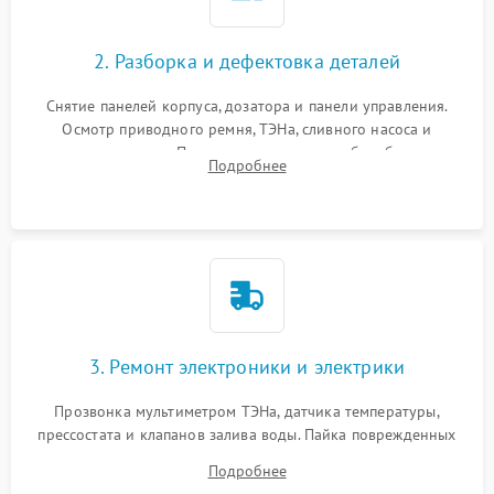
2. Разборка и дефектовка деталей
Снятие панелей корпуса, дозатора и панели управления.
Осмотр приводного ремня, ТЭНа, сливного насоса и
амортизаторов. Проверка подшипников барабана и
Подробнее
крестовины на износ, а манжеты люка на разрывы.
3. Ремонт электроники и электрики
Прозвонка мультиметром ТЭНа, датчика температуры,
прессостата и клапанов залива воды. Пайка поврежденных
дорожек или замена симисторов на плате управления.
Подробнее
Восстановление целостности проводки и контактов.