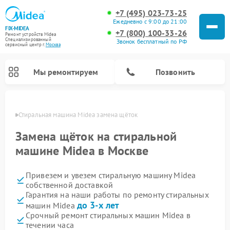
+7 (495) 023-73-25
Ежедневно с 9:00 до 21:00
FIX-MIDEA
+7 (800) 100-33-26
Ремонт устройств Midea
Специализированный
Звонок бесплатный по РФ
cервисный центр г.
Москва
Мы ремонтируем
Позвонить
оскве
Стиральная машина Midea замена щёток
Замена щёток на стиральной
машине Midea в Москве
Привезем и увезем стиральную машину Midea
собственной доставкой
Гарантия на наши работы по ремонту стиральных
до 3-х лет
машин Midea
Ремонт вертикальных пылесосов Midea
Ремонт варочных панелей Midea
Ремонт увлажнителей воздуха Midea
Ремонт морозильных камер Midea
Ремонт микроволновых печей Midea
Ремонт очистителей воздуха Midea
Ремонт водонагревателей Midea
Ремонт роботов-пылесосов Midea
Ремонт посудомоечных машин Midea
Ремонт сушильных машин Midea
Срочный ремонт стиральных машин Midea в
течении часа