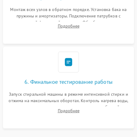
Монтаж всех узлов в обратном порядке. Установка бака на
пружины и амортизаторы. Подключение патрубков с
надежной фиксацией хомутами. Обработка стыков
Подробнее
герметиком для предотвращения возможных протечек воды.
6. Финальное тестирование работы
Запуск стиральной машины в режиме интенсивной стирки и
отжима на максимальных оборотах. Контроль нагрева воды,
корректности слива, отсутствия излишних вибраций,
Подробнее
посторонних стуков и протечек под корпусом.