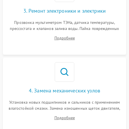
3. Ремонт электроники и электрики
Прозвонка мультиметром ТЭНа, датчика температуры,
прессостата и клапанов залива воды. Пайка поврежденных
дорожек или замена симисторов на плате управления.
Подробнее
Восстановление целостности проводки и контактов.
4. Замена механических узлов
Установка новых подшипников и сальников с применением
влагостойкой смазки. Замена изношенных щеток двигателя,
порванного ремня привода, неисправного сливного насоса
Подробнее
или поврежденной резиновой манжеты.