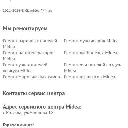
2021-2026 © СЦ midea-fixim.ru
Мы ремонтируем
Ремонт варочных панелей
Ремонт мультиварок Midea
Midea
Ремонт парогенераторов
Ремонт хлебопечек Midea
Midea
Ремонт увлажнителей
Ремонт очистителей воздуха
воздуха Midea
Midea
Ремонт морозильных камер
Ремонт пылесосов Midea
Midea
Ремонт вертикальных
Ремонт обогревателей Midea
Контакты сервис центра
пылесосов Midea
Ремонт вытяжек Midea
Ремонт водонагревателей
Адрес сервисного центра Midea:
Midea
г. Москва, ул. Чаянова 18
Горячая линия: