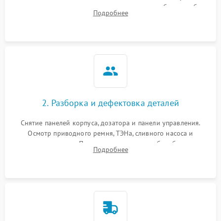
выявления посторонних шумов, протечек или сбоев в работе
Подробнее
электронного модуля управления.
2. Разборка и дефектовка деталей
Снятие панелей корпуса, дозатора и панели управления.
Осмотр приводного ремня, ТЭНа, сливного насоса и
амортизаторов. Проверка подшипников барабана и
Подробнее
крестовины на износ, а манжеты люка на разрывы.