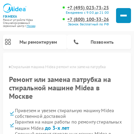
+7 (495) 023-73-25
Ежедневно с 9:00 до 21:00
FIX-MIDEA
+7 (800) 100-33-26
Ремонт устройств Midea
Специализированный
Звонок бесплатный по РФ
cервисный центр г.
Москва
Мы ремонтируем
Позвонить
оскве
Стиральная машина Midea ремонт или замена патрубка
Ремонт или замена патрубка на
стиральной машине Midea в
Москве
Привезем и увезем стиральную машину Midea
собственной доставкой
Гарантия на наши работы по ремонту стиральных
Ремонт вертикальных пылесосов Midea
Ремонт варочных панелей Midea
Ремонт увлажнителей воздуха Midea
Ремонт морозильных камер Midea
Ремонт микроволновых печей Midea
Ремонт очистителей воздуха Midea
Ремонт водонагревателей Midea
Ремонт роботов-пылесосов Midea
Ремонт посудомоечных машин Midea
Ремонт сушильных машин Midea
до 3-х лет
машин Midea
Срочный ремонт стиральных машин Midea в