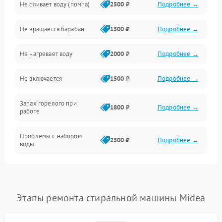
Не сливает воду (помпа)
2500 ₽
Подробнее →
Водоснабжение
Не вращается барабан
1500 ₽
Подробнее →
Слив
Не нагревает воду
2000 ₽
Подробнее →
Программное обеспечение
Не включается
1500 ₽
Подробнее →
Запах горелого при
1800 ₽
Подробнее →
работе
Проблемы с набором
2500 ₽
Подробнее →
воды
Замена ТЭНа
2200 ₽
Подробнее →
Замена платы управления
2200 ₽
Подробнее →
Этапы ремонта стиральной машины Midea