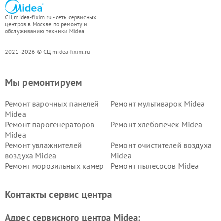
СЦ midea-fixim.ru - сеть сервисных
центров в Москве по ремонту и
обслуживанию техники Midea
2021-2026 © СЦ midea-fixim.ru
Мы ремонтируем
Ремонт варочных панелей
Ремонт мультиварок Midea
Midea
Ремонт парогенераторов
Ремонт хлебопечек Midea
Midea
Ремонт увлажнителей
Ремонт очистителей воздуха
воздуха Midea
Midea
Ремонт морозильных камер
Ремонт пылесосов Midea
Midea
Ремонт вертикальных
Ремонт обогревателей Midea
Контакты сервис центра
пылесосов Midea
Ремонт вытяжек Midea
Ремонт водонагревателей
Адрес сервисного центра Midea:
Midea