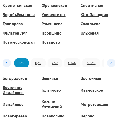
Кропоткинская
Фрунзенская
Спортивная
Воробьёвы горы
Университет
Юго-Западная
Тропарёво
Румянцево
Саларьево
Филатов Луг
Прокшино
Ольховая
Новомосковская
Потапово
ВАО
ЦАО
САО
СВАО
ЮВАО
ЮАО
Богородское
Вешняки
Восточный
Восточное
Гольяново
Ивановское
Измайлово
Косино-
Измайлово
Метрогородок
Ухтомский
Новогиреево
Новокосино
Перово