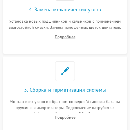
4. Замена механических узлов
Установка новых подшипников и сальников с применением
влагостойкой смазки. Замена изношенных щеток двигателя,
порванного ремня привода, неисправного сливного насоса
Подробнее
или поврежденной резиновой манжеты.
5. Сборка и герметизация системы
Монтаж всех узлов в обратном порядке. Установка бака на
пружины и амортизаторы. Подключение патрубков с
надежной фиксацией хомутами. Обработка стыков
Подробнее
герметиком для предотвращения возможных протечек воды.