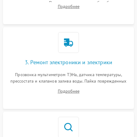
амортизаторов. Проверка подшипников барабана и
Подробнее
крестовины на износ, а манжеты люка на разрывы.
3. Ремонт электроники и электрики
Прозвонка мультиметром ТЭНа, датчика температуры,
прессостата и клапанов залива воды. Пайка поврежденных
дорожек или замена симисторов на плате управления.
Подробнее
Восстановление целостности проводки и контактов.