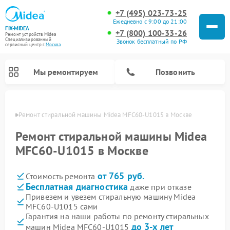
+7 (495) 023-73-25
Ежедневно с 9:00 до 21:00
FIX-MIDEA
+7 (800) 100-33-26
Ремонт устройств Midea
Специализированный
Звонок бесплатный по РФ
cервисный центр г.
Москва
Мы ремонтируем
Позвонить
оскве
Ремонт стиральной машины Midea MFC60-U1015 в Москве
Ремонт стиральной машины Midea
MFC60-U1015 в Москве
от 765 руб.
Стоимость ремонта
Бесплатная диагностика
даже при отказе
Привезем и увезем стиральную машину Midea
MFC60-U1015 сами
Ремонт вертикальных пылесосов Midea
Ремонт варочных панелей Midea
Ремонт увлажнителей воздуха Midea
Ремонт морозильных камер Midea
Ремонт микроволновых печей Midea
Ремонт очистителей воздуха Midea
Ремонт водонагревателей Midea
Ремонт роботов-пылесосов Midea
Ремонт посудомоечных машин Midea
Ремонт сушильных машин Midea
Гарантия на наши работы по ремонту стиральных
до 3-х лет
машин Midea MFC60-U1015