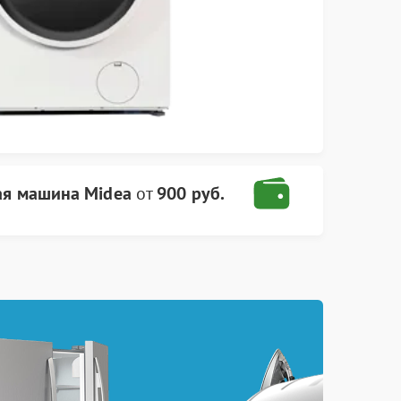
ая машина Midea
от
900 руб.