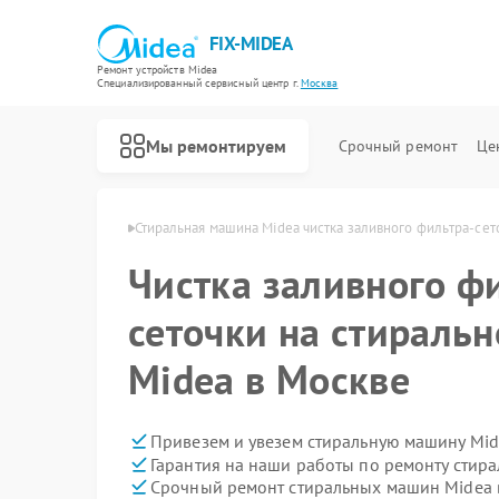
FIX-MIDEA
Ремонт устройств Midea
Специализированный cервисный центр г.
Москва
Мы ремонтируем
Срочный ремонт
Це
шин Midea в Москве
Стиральная машина Midea чистка заливного фильтра-сет
Чистка заливного ф
сеточки на стираль
Midea в Москве
Привезем и увезем стиральную машину Mid
Гарантия на наши работы по ремонту сти
Срочный ремонт стиральных машин Midea в
Ремонт варочных панелей Midea
Ремонт парогенераторов Midea
Ремонт увлажнителей воздуха Midea
Ремонт очистителей воздуха Midea
Ремонт морозильных камер Midea
Ремонт вертикальных пылесосов Midea
Ремонт водонагревателей Midea
Ремонт роботов-пылесосов Midea
Ремонт посудомоечных машин Midea
Ремонт микроволновых печей Midea
Ремонт кондиционеров Midea
Ремонт духовых шкафов Midea
Ремонт сушильных машин Midea