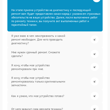
На этапе приема устройства на диагностику и последующий
ремонт вам будет предоставлен заказ-наряд с указанием страховых
обязательств на ваше устройство. Далее, после выполнения работ
по ремонту техники, вы получите акт выполненных работ и
гарантийный талон.
Я уже знаю в чем неисправность и какой
ремонт необходим. Для чего проводить
диагностику?
Мне нужен срочный ремонт. Сможете
сделать?
Я хочу, чтобы мое устройство
ремонтировали при мне.
Я хочу, чтобы мое устройство
ремонтировалось только оригинальными
запчастями.
Как я узнаю, что мое устройство готово?
От чего зависит срок ремонта техники?