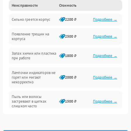
Неисправности
Стоимость
Неисправность датчиков
Сильно греется корпус
2200 ₽
Подробнее →
Неисправность программного обеспечения
Появление трещин на
Проблемы с сигналом
2500 ₽
Подробнее →
корпуса
Неисправность резервуаров и систем подачи воды
Запах химии или пластика
1800 ₽
Подробнее →
при работе
Проблемы с механикой
Лампочки индикаторов не
горят или мигают
2000 ₽
Подробнее →
Батарея
некорректно
Режим работы
Пыль или волосы
застревают в щетках
1500 ₽
Подробнее →
слишком часто
Программные сбои