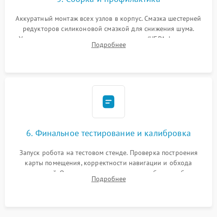
Аккуратный монтаж всех узлов в корпус. Смазка шестерней
редукторов силиконовой смазкой для снижения шума.
Установка новых расходных материалов (HEPA-фильтров,
Подробнее
микрофибры, щеток). Надежная фиксация разъемов и
проверка герметичности водяного контура.
6. Финальное тестирование и калибровка
Запуск робота на тестовом стенде. Проверка построения
карты помещения, корректности навигации и обхода
препятствий. Оценка силы всасывания и работы турбины.
Подробнее
Тестирование автоматического возврата на док-станцию и
процесса зарядки.