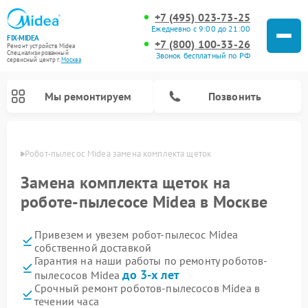
+7 (495) 023-73-25
Ежедневно с 9:00 до 21:00
FIX-MIDEA
+7 (800) 100-33-26
Ремонт устройств Midea
Специализированный
Звонок бесплатный по РФ
cервисный центр г.
Москва
Мы ремонтируем
Позвонить
оскве
Робот-пылесос Midea замена комплекта щеток
Замена комплекта щеток на
роботе-пылесосе Midea в Москве
Привезем и увезем робот-пылесос Midea
собственной доставкой
Гарантия на наши работы по ремонту роботов-
до 3-х лет
пылесосов Midea
Ремонт вертикальных пылесосов Midea
Ремонт варочных панелей Midea
Ремонт увлажнителей воздуха Midea
Ремонт морозильных камер Midea
Ремонт стиральных машин Midea
Ремонт микроволновых печей Midea
Ремонт очистителей воздуха Midea
Ремонт водонагревателей Midea
Ремонт посудомоечных машин Midea
Ремонт сушильных машин Midea
Срочный ремонт роботов-пылесосов Midea в
течении часа