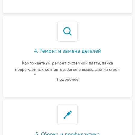
датчиков, а также механизма лазерного дальномера.
4. Ремонт и замена деталей
Компонентный ремонт системной платы, пайка
поврежденных контактов. Замена вышедших из строя
двигателей, изношенного аккумулятора, неисправного
Подробнее
лидара или помпы подачи воды. Восстановление шлейфов и
устранение последствий попадания влаги.
5. Сборка и профилактика