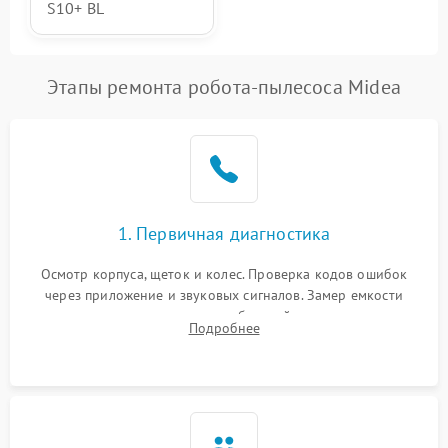
S10+ BL
Этапы ремонта робота-пылесоса Midea
1. Первичная диагностика
Осмотр корпуса, щеток и колес. Проверка кодов ошибок
через приложение и звуковых сигналов. Замер емкости
аккумулятора и тестирование базовой станции зарядки.
Подробнее
Оценка работы лидара, бампера и датчиков падения для
локализации неисправности.