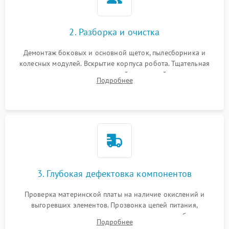
2. Разборка и очистка
Демонтаж боковых и основной щеток, пылесборника и
колесных модулей. Вскрытие корпуса робота. Тщательная
очистка внутренних полостей, шестерней и плат от
Подробнее
скопившейся пыли, волос и шерсти животных с
использованием сжатого воздуха и щеток.
3. Глубокая дефектовка компонентов
Проверка материнской платы на наличие окислений и
выгоревших элементов. Прозвонка цепей питания,
тестирование приводных моторов колес и турбины
Подробнее
всасывания. Оценка состояния оптических и инфракрасных