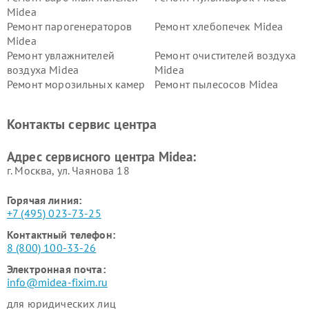
Midea
Ремонт парогенераторов
Ремонт хлебопечек Midea
Midea
Ремонт увлажнителей
Ремонт очистителей воздуха
воздуха Midea
Midea
Ремонт морозильных камер
Ремонт пылесосов Midea
Midea
Ремонт вертикальных
Ремонт обогревателей Midea
Контакты сервис центра
пылесосов Midea
Ремонт вытяжек Midea
Ремонт водонагревателей
Адрес сервисного центра Midea:
Midea
г. Москва, ул. Чаянова 18
Горячая линия:
+7 (495) 023-73-25
Контактный телефон:
8 (800) 100-33-26
Электронная почта:
info@midea-fixim.ru
для юридических лиц