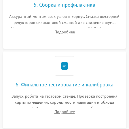
5. Сборка и профилактика
Аккуратный монтаж всех узлов в корпус. Смазка шестерней
редукторов силиконовой смазкой для снижения шума.
Установка новых расходных материалов (HEPA-фильтров,
Подробнее
микрофибры, щеток). Надежная фиксация разъемов и
проверка герметичности водяного контура.
6. Финальное тестирование и калибровка
Запуск робота на тестовом стенде. Проверка построения
карты помещения, корректности навигации и обхода
препятствий. Оценка силы всасывания и работы турбины.
Подробнее
Тестирование автоматического возврата на док-станцию и
процесса зарядки.