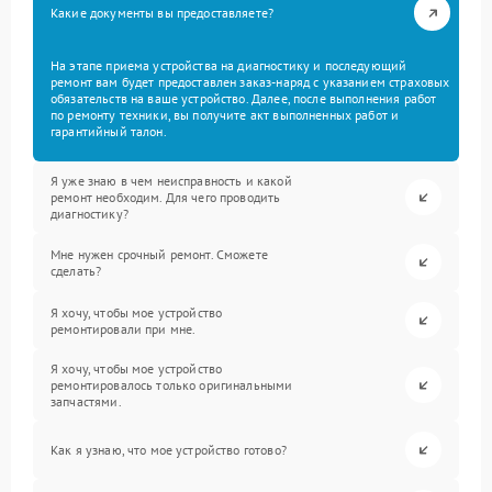
Какие документы вы предоставляете?
На этапе приема устройства на диагностику и последующий
ремонт вам будет предоставлен заказ-наряд с указанием страховых
обязательств на ваше устройство. Далее, после выполнения работ
по ремонту техники, вы получите акт выполненных работ и
гарантийный талон.
Я уже знаю в чем неисправность и какой
ремонт необходим. Для чего проводить
диагностику?
Мне нужен срочный ремонт. Сможете
сделать?
Я хочу, чтобы мое устройство
ремонтировали при мне.
Я хочу, чтобы мое устройство
ремонтировалось только оригинальными
запчастями.
Как я узнаю, что мое устройство готово?