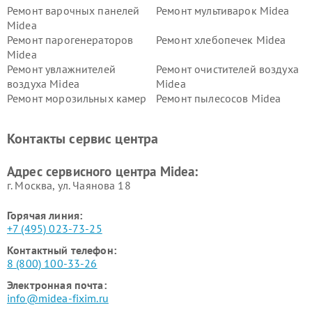
Ремонт варочных панелей
Ремонт мультиварок Midea
Midea
Ремонт парогенераторов
Ремонт хлебопечек Midea
Midea
Ремонт увлажнителей
Ремонт очистителей воздуха
воздуха Midea
Midea
Ремонт морозильных камер
Ремонт пылесосов Midea
Midea
Ремонт вертикальных
Ремонт обогревателей Midea
Контакты сервис центра
пылесосов Midea
Ремонт вытяжек Midea
Ремонт водонагревателей
Адрес сервисного центра Midea:
Midea
г. Москва, ул. Чаянова 18
Горячая линия:
+7 (495) 023-73-25
Контактный телефон:
8 (800) 100-33-26
Электронная почта:
info@midea-fixim.ru