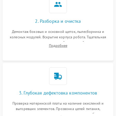
2. Разборка и очистка
Демонтаж боковых и основной щеток, пылесборника и
колесных модулей. Вскрытие корпуса робота. Тщательная
очистка внутренних полостей, шестерней и плат от
Подробнее
скопившейся пыли, волос и шерсти животных с
использованием сжатого воздуха и щеток.
3. Глубокая дефектовка компонентов
Проверка материнской платы на наличие окислений и
выгоревших элементов. Прозвонка цепей питания,
тестирование приводных моторов колес и турбины