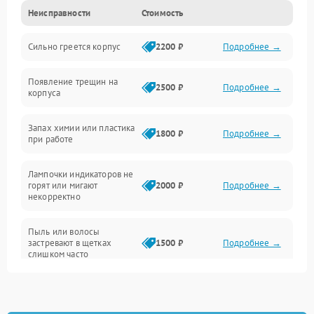
Неисправности
Стоимость
Неисправность датчиков
Сильно греется корпус
2200 ₽
Подробнее →
Неисправность программного обеспечения
Появление трещин на
Проблемы с сигналом
2500 ₽
Подробнее →
корпуса
Неисправность резервуаров и систем подачи воды
Запах химии или пластика
1800 ₽
Подробнее →
при работе
Проблемы с механикой
Лампочки индикаторов не
горят или мигают
2000 ₽
Подробнее →
Батарея
некорректно
Режим работы
Пыль или волосы
застревают в щетках
1500 ₽
Подробнее →
слишком часто
Программные сбои