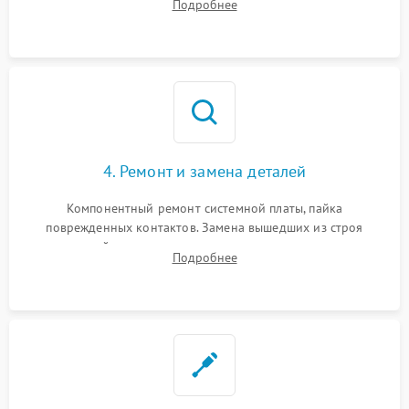
Подробнее
всасывания. Оценка состояния оптических и инфракрасных
датчиков, а также механизма лазерного дальномера.
4. Ремонт и замена деталей
Компонентный ремонт системной платы, пайка
поврежденных контактов. Замена вышедших из строя
двигателей, изношенного аккумулятора, неисправного
Подробнее
лидара или помпы подачи воды. Восстановление шлейфов и
устранение последствий попадания влаги.