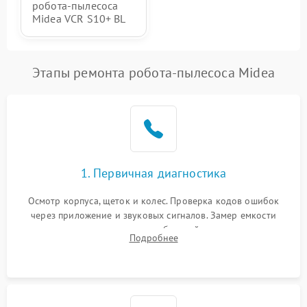
робота-пылесоса
Midea VCR S10+ BL
Этапы ремонта робота-пылесоса Midea
1. Первичная диагностика
Осмотр корпуса, щеток и колес. Проверка кодов ошибок
через приложение и звуковых сигналов. Замер емкости
аккумулятора и тестирование базовой станции зарядки.
Подробнее
Оценка работы лидара, бампера и датчиков падения для
локализации неисправности.