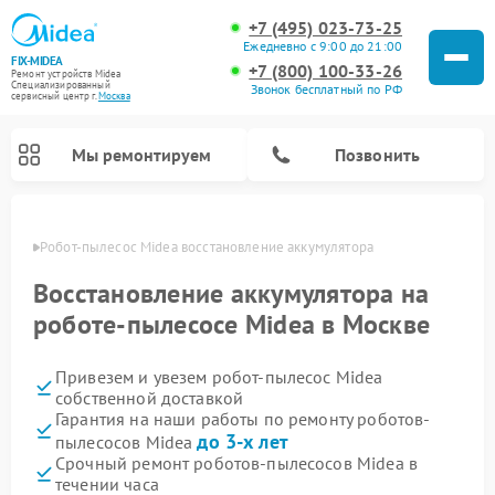
+7 (495) 023-73-25
Ежедневно с 9:00 до 21:00
FIX-MIDEA
+7 (800) 100-33-26
Ремонт устройств Midea
Специализированный
Звонок бесплатный по РФ
cервисный центр г.
Москва
Мы ремонтируем
Позвонить
оскве
Робот-пылесос Midea восстановление аккумулятора
Восстановление аккумулятора на
роботе-пылесосе Midea в Москве
Привезем и увезем робот-пылесос Midea
собственной доставкой
Гарантия на наши работы по ремонту роботов-
до 3-х лет
пылесосов Midea
Ремонт вертикальных пылесосов Midea
Ремонт варочных панелей Midea
Ремонт увлажнителей воздуха Midea
Ремонт морозильных камер Midea
Ремонт стиральных машин Midea
Ремонт микроволновых печей Midea
Ремонт очистителей воздуха Midea
Ремонт водонагревателей Midea
Ремонт посудомоечных машин Midea
Ремонт сушильных машин Midea
Срочный ремонт роботов-пылесосов Midea в
течении часа