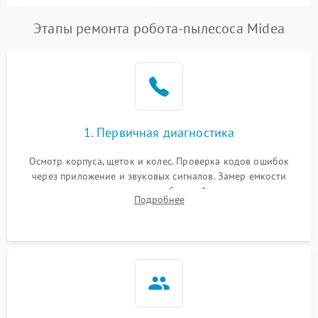
Этапы ремонта робота-пылесоса Midea
1. Первичная диагностика
Осмотр корпуса, щеток и колес. Проверка кодов ошибок
через приложение и звуковых сигналов. Замер емкости
аккумулятора и тестирование базовой станции зарядки.
Подробнее
Оценка работы лидара, бампера и датчиков падения для
локализации неисправности.