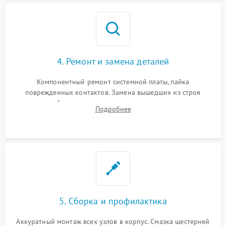
4. Ремонт и замена деталей
Компонентный ремонт системной платы, пайка
поврежденных контактов. Замена вышедших из строя
двигателей, изношенного аккумулятора, неисправного
Подробнее
лидара или помпы подачи воды. Восстановление шлейфов и
устранение последствий попадания влаги.
5. Сборка и профилактика
Аккуратный монтаж всех узлов в корпус. Смазка шестерней