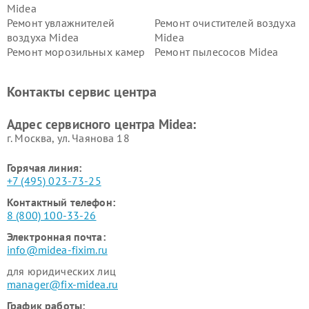
Midea
Ремонт увлажнителей
Ремонт очистителей воздуха
воздуха Midea
Midea
Ремонт морозильных камер
Ремонт пылесосов Midea
Midea
Ремонт вертикальных
Ремонт обогревателей Midea
Контакты сервис центра
пылесосов Midea
Ремонт вытяжек Midea
Ремонт водонагревателей
Адрес сервисного центра Midea:
Midea
г. Москва, ул. Чаянова 18
Горячая линия:
+7 (495) 023-73-25
Контактный телефон:
8 (800) 100-33-26
Электронная почта:
info@midea-fixim.ru
для юридических лиц
manager@fix-midea.ru
График работы: