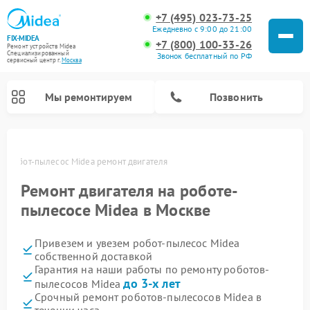
+7 (495) 023-73-25
Ежедневно с 9:00 до 21:00
FIX-MIDEA
+7 (800) 100-33-26
Ремонт устройств Midea
Специализированный
Звонок бесплатный по РФ
cервисный центр г.
Москва
Мы ремонтируем
Позвонить
е
Робот-пылесос Midea ремонт двигателя
Ремонт двигателя на роботе-
пылесосе Midea в Москве
Привезем и увезем робот-пылесос Midea
собственной доставкой
Гарантия на наши работы по ремонту роботов-
до 3-х лет
пылесосов Midea
Ремонт вертикальных пылесосов Midea
Ремонт варочных панелей Midea
Ремонт увлажнителей воздуха Midea
Ремонт морозильных камер Midea
Ремонт стиральных машин Midea
Ремонт микроволновых печей Midea
Ремонт очистителей воздуха Midea
Ремонт водонагревателей Midea
Ремонт посудомоечных машин Midea
Ремонт сушильных машин Midea
Срочный ремонт роботов-пылесосов Midea в