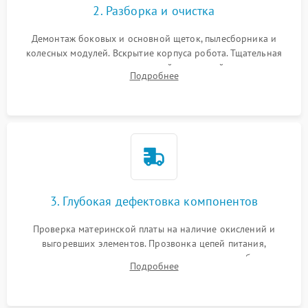
2. Разборка и очистка
Демонтаж боковых и основной щеток, пылесборника и
колесных модулей. Вскрытие корпуса робота. Тщательная
очистка внутренних полостей, шестерней и плат от
Подробнее
скопившейся пыли, волос и шерсти животных с
использованием сжатого воздуха и щеток.
3. Глубокая дефектовка компонентов
Проверка материнской платы на наличие окислений и
выгоревших элементов. Прозвонка цепей питания,
тестирование приводных моторов колес и турбины
Подробнее
всасывания. Оценка состояния оптических и инфракрасных
датчиков, а также механизма лазерного дальномера.