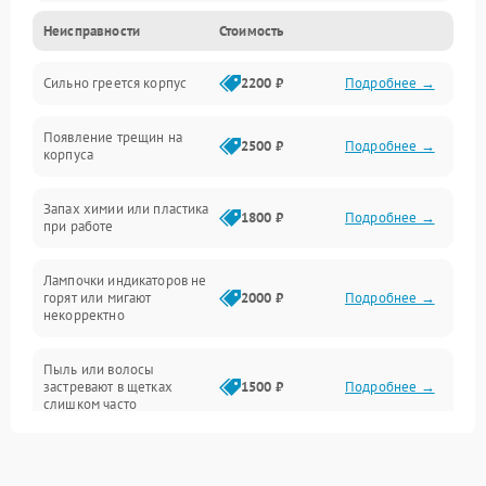
Неисправности
Стоимость
Неисправность датчиков
Сильно греется корпус
2200 ₽
Подробнее →
Неисправность программного обеспечения
Появление трещин на
Проблемы с сигналом
2500 ₽
Подробнее →
корпуса
Неисправность резервуаров и систем подачи воды
Запах химии или пластика
1800 ₽
Подробнее →
при работе
Проблемы с механикой
Лампочки индикаторов не
горят или мигают
2000 ₽
Подробнее →
Батарея
некорректно
Режим работы
Пыль или волосы
застревают в щетках
1500 ₽
Подробнее →
слишком часто
Программные сбои