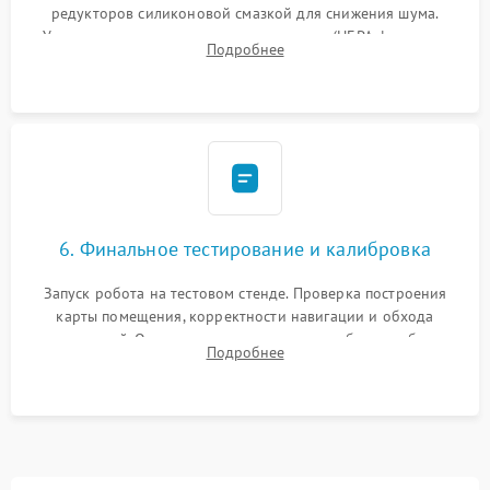
редукторов силиконовой смазкой для снижения шума.
Установка новых расходных материалов (HEPA-фильтров,
Подробнее
микрофибры, щеток). Надежная фиксация разъемов и
проверка герметичности водяного контура.
6. Финальное тестирование и калибровка
Запуск робота на тестовом стенде. Проверка построения
карты помещения, корректности навигации и обхода
препятствий. Оценка силы всасывания и работы турбины.
Подробнее
Тестирование автоматического возврата на док-станцию и
процесса зарядки.