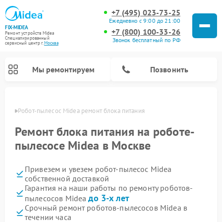
+7 (495) 023-73-25
Ежедневно с 9:00 до 21:00
FIX-MIDEA
+7 (800) 100-33-26
Ремонт устройств Midea
Специализированный
Звонок бесплатный по РФ
cервисный центр г.
Москва
Мы ремонтируем
Позвонить
оскве
Робот-пылесос Midea ремонт блока питания
Ремонт блока питания на роботе-
пылесосе Midea в Москве
Привезем и увезем робот-пылесос Midea
собственной доставкой
Гарантия на наши работы по ремонту роботов-
до 3-х лет
пылесосов Midea
Ремонт вертикальных пылесосов Midea
Ремонт варочных панелей Midea
Ремонт увлажнителей воздуха Midea
Ремонт морозильных камер Midea
Ремонт стиральных машин Midea
Ремонт микроволновых печей Midea
Ремонт очистителей воздуха Midea
Ремонт водонагревателей Midea
Ремонт посудомоечных машин Midea
Ремонт сушильных машин Midea
Срочный ремонт роботов-пылесосов Midea в
течении часа