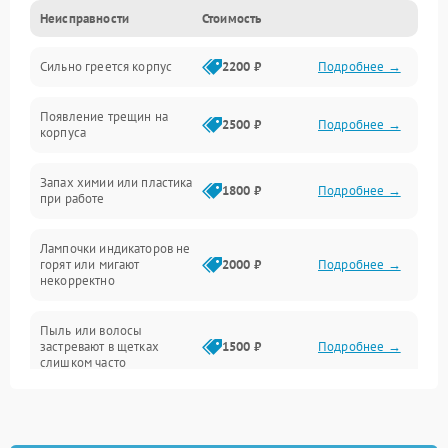
Неисправности
Стоимость
Неисправность датчиков
Сильно греется корпус
2200 ₽
Подробнее →
Неисправность программного обеспечения
Появление трещин на
Проблемы с сигналом
2500 ₽
Подробнее →
корпуса
Неисправность резервуаров и систем подачи воды
Запах химии или пластика
1800 ₽
Подробнее →
при работе
Проблемы с механикой
Лампочки индикаторов не
горят или мигают
2000 ₽
Подробнее →
Батарея
некорректно
Режим работы
Пыль или волосы
застревают в щетках
1500 ₽
Подробнее →
слишком часто
Программные сбои