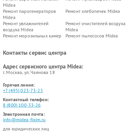
Midea
Ремонт парогенераторов
Ремонт хлебопечек Midea
Midea
Ремонт увлажнителей
Ремонт очистителей воздуха
воздуха Midea
Midea
Ремонт морозильных камер
Ремонт пылесосов Midea
Midea
Ремонт вертикальных
Ремонт обогревателей Midea
Контакты сервис центра
пылесосов Midea
Ремонт вытяжек Midea
Ремонт водонагревателей
Адрес сервисного центра Midea:
Midea
г. Москва, ул. Чаянова 18
Горячая линия:
+7 (495) 023-73-25
Контактный телефон:
8 (800) 100-33-26
Электронная почта:
info@midea-fixim.ru
для юридических лиц