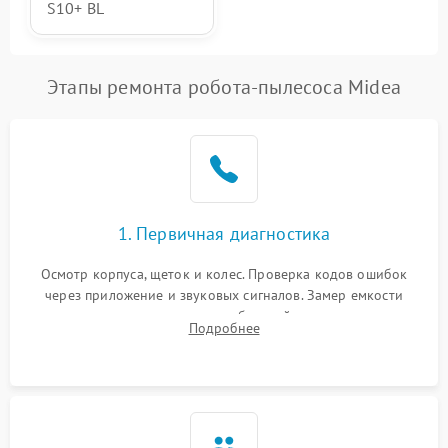
S10+ BL
Этапы ремонта робота-пылесоса Midea
1. Первичная диагностика
Осмотр корпуса, щеток и колес. Проверка кодов ошибок
через приложение и звуковых сигналов. Замер емкости
аккумулятора и тестирование базовой станции зарядки.
Подробнее
Оценка работы лидара, бампера и датчиков падения для
локализации неисправности.