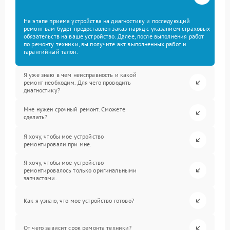
На этапе приема устройства на диагностику и последующий
ремонт вам будет предоставлен заказ-наряд с указанием страховых
обязательств на ваше устройство. Далее, после выполнения работ
по ремонту техники, вы получите акт выполненных работ и
гарантийный талон.
Я уже знаю в чем неисправность и какой
ремонт необходим. Для чего проводить
диагностику?
Мне нужен срочный ремонт. Сможете
сделать?
Я хочу, чтобы мое устройство
ремонтировали при мне.
Я хочу, чтобы мое устройство
ремонтировалось только оригинальными
запчастями.
Как я узнаю, что мое устройство готово?
От чего зависит срок ремонта техники?