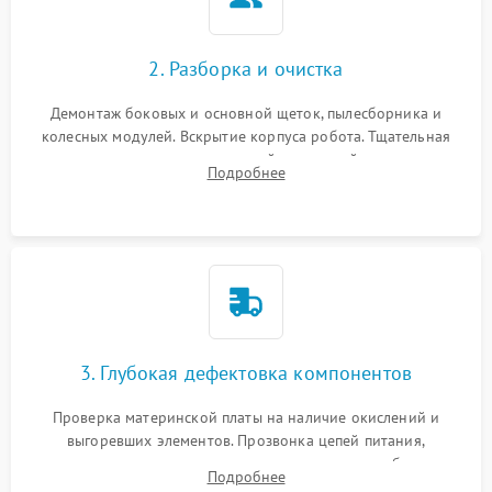
2. Разборка и очистка
Демонтаж боковых и основной щеток, пылесборника и
колесных модулей. Вскрытие корпуса робота. Тщательная
очистка внутренних полостей, шестерней и плат от
Подробнее
скопившейся пыли, волос и шерсти животных с
использованием сжатого воздуха и щеток.
3. Глубокая дефектовка компонентов
Проверка материнской платы на наличие окислений и
выгоревших элементов. Прозвонка цепей питания,
тестирование приводных моторов колес и турбины
Подробнее
всасывания. Оценка состояния оптических и инфракрасных