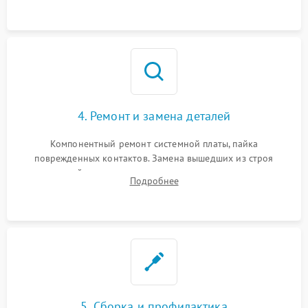
датчиков, а также механизма лазерного дальномера.
4. Ремонт и замена деталей
Компонентный ремонт системной платы, пайка
поврежденных контактов. Замена вышедших из строя
двигателей, изношенного аккумулятора, неисправного
Подробнее
лидара или помпы подачи воды. Восстановление шлейфов и
устранение последствий попадания влаги.
5. Сборка и профилактика