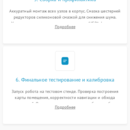
Аккуратный монтаж всех узлов в корпус. Смазка шестерней
редукторов силиконовой смазкой для снижения шума.
Установка новых расходных материалов (HEPA-фильтров,
Подробнее
микрофибры, щеток). Надежная фиксация разъемов и
проверка герметичности водяного контура.
6. Финальное тестирование и калибровка
Запуск робота на тестовом стенде. Проверка построения
карты помещения, корректности навигации и обхода
препятствий. Оценка силы всасывания и работы турбины.
Подробнее
Тестирование автоматического возврата на док-станцию и
процесса зарядки.