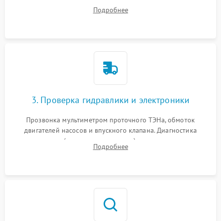
дверцы или нижнего поддона для прямого доступа к
Подробнее
циркуляционному насосу, ТЭНу и сливной помпе.
3. Проверка гидравлики и электроники
Прозвонка мультиметром проточного ТЭНа, обмоток
двигателей насосов и впускного клапана. Диагностика
прессостата (датчика уровня воды), датчика мутности,
Подробнее
концевика дверцы и электронного модуля управления.