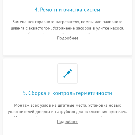
4. Ремонт и очистка систем
Замена неисправного нагревателя, помпы или заливного
шланга с аквастопом. Устранение засоров в улитке насоса,
патрубках и фильтрах. Компонентный ремонт платы
Подробнее
управления, восстановление поврежденной проводки.
5. Сборка и контроль герметичности
Монтаж всех узлов на штатные места. Установка новых
уплотнителей дверцы и патрубков для исключения протечек.
Надежная фиксация хомутов гидравлической системы,
Подробнее
сборка корпуса и установка датчика поплавка.