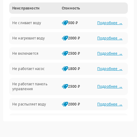
Неисправности
Стоимость
Управление
Не сливает воду
500 ₽
Подробнее →
Электропитание
Не нагревает воду
2000 ₽
Подробнее →
Датчики
Не включается
2500 ₽
Подробнее →
Нагрев
Не работает насос
1800 ₽
Подробнее →
Вода
Не работает панель
Гигиена
2500 ₽
Подробнее →
управления
Программное обеспечение
Не распыляет воду
2000 ₽
Подробнее →
Не запускается цикл
1800 ₽
Подробнее →
стирки