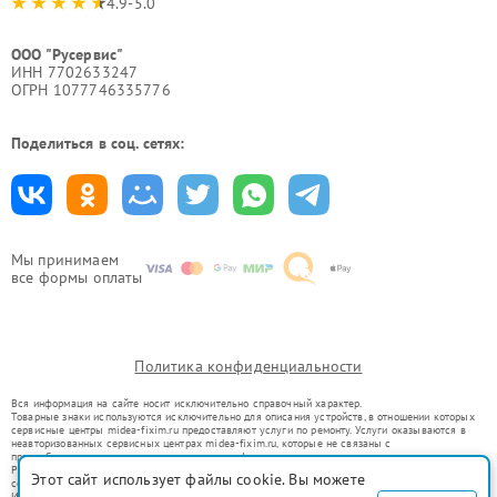
4.9-5.0
ООО "Русервис"
ИНН 7702633247
ОГРН 1077746335776
Поделиться в соц. сетях:
Мы принимаем
все формы оплаты
Политика конфиденциальности
Вся информация на сайте носит исключительно справочный характер.
Товарные знаки используются исключительно для описания устройств, в отношении которых
сервисные центры midea-fixim.ru предоставляют услуги по ремонту. Услуги оказываются в
неавторизованных сервисных центрах midea-fixim.ru, которые не связаны с
правообладателями товарных знаков или их официальными представителями.
Ремонт осуществляется для устройств, уже введенных в гражданский оборот в соответствии
Этот сайт использует файлы cookie. Вы можете
со статьей 1487 ГК РФ.
Использование товарных знаков не преследует цели индивидуализации услуг или введения