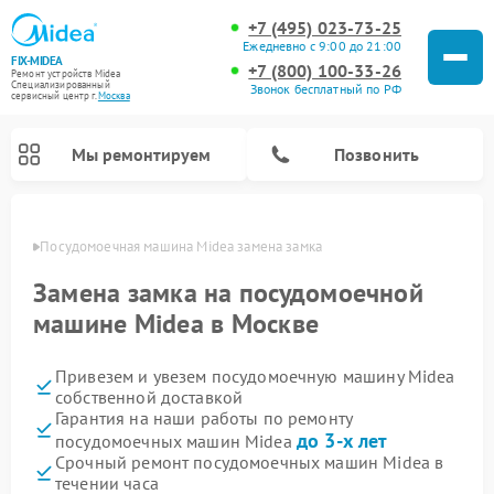
+7 (495) 023-73-25
Ежедневно с 9:00 до 21:00
FIX-MIDEA
+7 (800) 100-33-26
Ремонт устройств Midea
Специализированный
Звонок бесплатный по РФ
cервисный центр г.
Москва
Мы ремонтируем
Позвонить
оскве
Посудомоечная машина Midea замена замка
Замена замка на посудомоечной
машине Midea в Москве
Привезем и увезем посудомоечную машину Midea
собственной доставкой
Гарантия на наши работы по ремонту
до 3-х лет
посудомоечных машин Midea
Ремонт вертикальных пылесосов Midea
Ремонт варочных панелей Midea
Ремонт увлажнителей воздуха Midea
Ремонт морозильных камер Midea
Ремонт микроволновых печей Midea
Ремонт очистителей воздуха Midea
Ремонт водонагревателей Midea
Ремонт роботов-пылесосов Midea
Ремонт стиральных машин Midea
Ремонт сушильных машин Midea
Срочный ремонт посудомоечных машин Midea в
течении часа