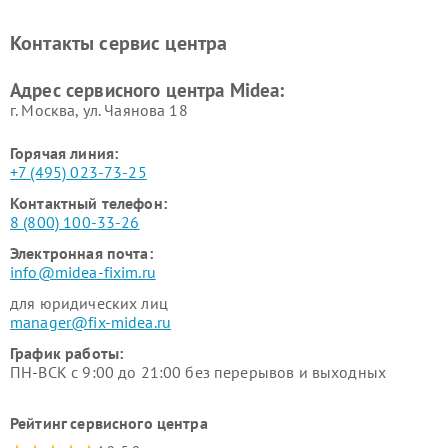
Midea
Ремонт вертикальных
Ремонт обогревателей Midea
Контакты сервис центра
пылесосов Midea
Ремонт вытяжек Midea
Ремонт водонагревателей
Адрес сервисного центра Midea:
Midea
г. Москва, ул. Чаянова 18
Горячая линия:
+7 (495) 023-73-25
Контактный телефон:
8 (800) 100-33-26
Электронная почта:
info@midea-fixim.ru
для юридических лиц
manager@fix-midea.ru
График работы:
ПН-ВСК с 9:00 до 21:00 без перерывов и выходных
Рейтинг сервисного центра