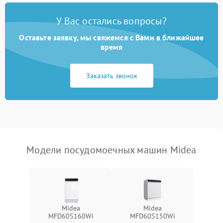
Проблемы с набором
1800 ₽
Подробнее →
воды
У Вас остались вопросы?
Оставьте заявку, мы свяжемся с Вами в ближайшее
Не работает сушилка
2100 ₽
Подробнее →
время
Сбои в работе таймера
1700 ₽
Подробнее →
Заказать звонок
Проблемы с
2100 ₽
Подробнее →
циркуляционным насосом
Модели посудомоечных машин Midea
Midea
Midea
MFD60S160Wi
MFD60S150Wi