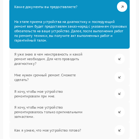
Какие документы вы предоставляете?
На этапе приема устройства на диагностику и последующий
ремонт вам будет предоставлен заказ-наряд с указанием страховых
обязательств на ваше устройство. Далее, после выполнения работ
по ремонту техники, вы получите акт выполненных работ и
гарантийный талон.
Я уже знаю в чем неисправность и какой
ремонт необходим. Для чего проводить
диагностику?
Мне нужен срочный ремонт. Сможете
сделать?
Я хочу, чтобы мое устройство
ремонтировали при мне.
Я хочу, чтобы мое устройство
ремонтировалось только оригинальными
запчастями.
Как я узнаю, что мое устройство готово?