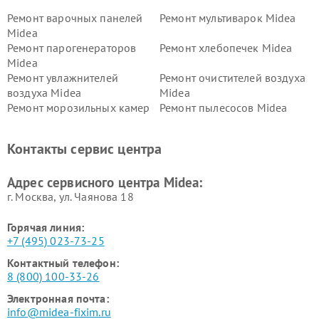
Ремонт варочных панелей
Ремонт мультиварок Midea
Midea
Ремонт парогенераторов
Ремонт хлебопечек Midea
Midea
Ремонт увлажнителей
Ремонт очистителей воздуха
воздуха Midea
Midea
Ремонт морозильных камер
Ремонт пылесосов Midea
Midea
Ремонт вертикальных
Ремонт обогревателей Midea
Контакты сервис центра
пылесосов Midea
Ремонт вытяжек Midea
Ремонт водонагревателей
Адрес сервисного центра Midea:
Midea
г. Москва, ул. Чаянова 18
Горячая линия:
+7 (495) 023-73-25
Контактный телефон:
8 (800) 100-33-26
Электронная почта:
info@midea-fixim.ru