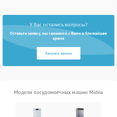
1800 ₽
Подробнее →
стирки
Проблемы с набором
1800 ₽
Подробнее →
воды
У Вас остались вопросы?
Оставьте заявку, мы свяжемся с Вами в ближайшее
Не работает сушилка
2100 ₽
Подробнее →
время
Сбои в работе таймера
1700 ₽
Подробнее →
Заказать звонок
Проблемы с
2100 ₽
Подробнее →
циркуляционным насосом
Модели посудомоечных машин Midea