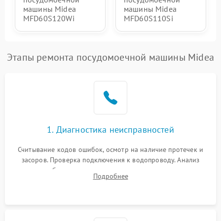
машины Midea
машины Midea
MFD60S120Wi
MFD60S110Si
Этапы ремонта посудомоечной машины Midea
1. Диагностика неисправностей
Считывание кодов ошибок, осмотр на наличие протечек и
засоров. Проверка подключения к водопроводу. Анализ
жалоб на отсутствие слива, нагрева, вращения
Подробнее
разбрызгивателей или срабатывание системы защиты
аквастоп.