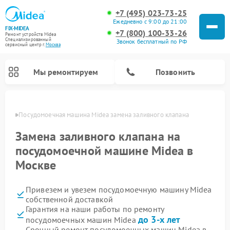
+7 (495) 023-73-25
Ежедневно с 9:00 до 21:00
FIX-MIDEA
+7 (800) 100-33-26
Ремонт устройств Midea
Специализированный
Звонок бесплатный по РФ
cервисный центр г.
Москва
Мы ремонтируем
Позвонить
оскве
Посудомоечная машина Midea замена заливного клапана
Замена заливного клапана на
посудомоечной машине Midea в
Москве
Привезем и увезем посудомоечную машину Midea
собственной доставкой
Гарантия на наши работы по ремонту
Ремонт вертикальных пылесосов Midea
Ремонт варочных панелей Midea
Ремонт увлажнителей воздуха Midea
Ремонт морозильных камер Midea
Ремонт микроволновых печей Midea
Ремонт очистителей воздуха Midea
Ремонт водонагревателей Midea
Ремонт роботов-пылесосов Midea
Ремонт стиральных машин Midea
Ремонт сушильных машин Midea
до 3-х лет
посудомоечных машин Midea
Срочный ремонт посудомоечных машин Midea в