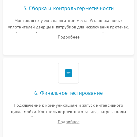
5. Сборка и контроль герметичности
Монтаж всех узлов на штатные места. Установка новых
уплотнителей дверцы и патрубков для исключения протечек.
Надежная фиксация хомутов гидравлической системы,
Подробнее
сборка корпуса и установка датчика поплавка.
6. Финальное тестирование
Подключение к коммуникациям и запуск интенсивного
цикла мойки. Контроль корректного залива, нагрева воды
до нужной температуры, отсутствия посторонних шумов,
Подробнее
штатного слива и абсолютной сухости в поддоне.