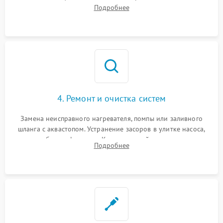
прессостата (датчика уровня воды), датчика мутности,
Подробнее
концевика дверцы и электронного модуля управления.
4. Ремонт и очистка систем
Замена неисправного нагревателя, помпы или заливного
шланга с аквастопом. Устранение засоров в улитке насоса,
патрубках и фильтрах. Компонентный ремонт платы
Подробнее
управления, восстановление поврежденной проводки.