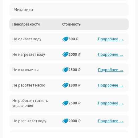
Механика
Неисправности
Стоимость
Управление
Не сливает воду
500 ₽
Подробнее →
Электропитание
Не нагревает воду
2000 ₽
Подробнее →
Датчики
Не включается
2500 ₽
Подробнее →
Нагрев
Не работает насос
1800 ₽
Подробнее →
Вода
Не работает панель
Гигиена
2500 ₽
Подробнее →
управления
Программное обеспечение
Не распыляет воду
2000 ₽
Подробнее →
Не запускается цикл