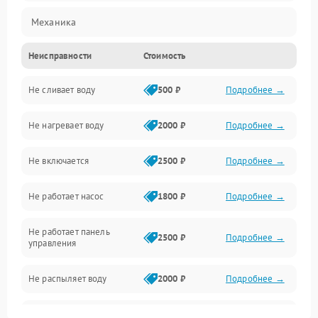
Механика
Неисправности
Стоимость
Управление
Не сливает воду
500 ₽
Подробнее →
Электропитание
Не нагревает воду
2000 ₽
Подробнее →
Датчики
Не включается
2500 ₽
Подробнее →
Нагрев
Не работает насос
1800 ₽
Подробнее →
Вода
Не работает панель
Гигиена
2500 ₽
Подробнее →
управления
Программное обеспечение
Не распыляет воду
2000 ₽
Подробнее →
Не запускается цикл