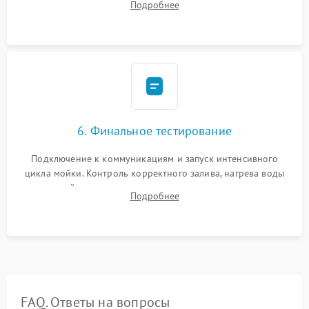
Подробнее
сборка корпуса и установка датчика поплавка.
6. Финальное тестирование
Подключение к коммуникациям и запуск интенсивного
цикла мойки. Контроль корректного залива, нагрева воды
до нужной температуры, отсутствия посторонних шумов,
Подробнее
штатного слива и абсолютной сухости в поддоне.
FAQ. Ответы на вопросы