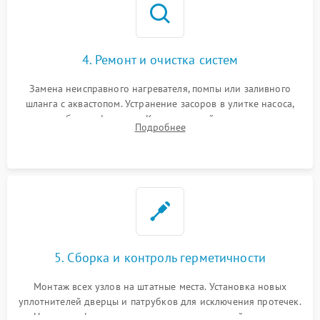
4. Ремонт и очистка систем
Замена неисправного нагревателя, помпы или заливного
шланга с аквастопом. Устранение засоров в улитке насоса,
патрубках и фильтрах. Компонентный ремонт платы
Подробнее
управления, восстановление поврежденной проводки.
5. Сборка и контроль герметичности
Монтаж всех узлов на штатные места. Установка новых
уплотнителей дверцы и патрубков для исключения протечек.
Надежная фиксация хомутов гидравлической системы,