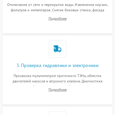
Отключение от сети и перекрытие воды. Извлечение корзин,
фильтров и импеллеров. Снятие боковых стенок, фасада
дверцы или нижнего поддона для прямого доступа к
Подробнее
циркуляционному насосу, ТЭНу и сливной помпе.
3. Проверка гидравлики и электроники
Прозвонка мультиметром проточного ТЭНа, обмоток
двигателей насосов и впускного клапана. Диагностика
прессостата (датчика уровня воды), датчика мутности,
Подробнее
концевика дверцы и электронного модуля управления.