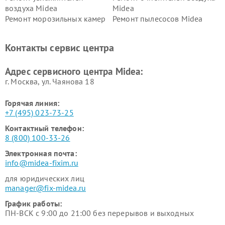
воздуха Midea
Midea
Ремонт морозильных камер
Ремонт пылесосов Midea
Midea
Ремонт вертикальных
Ремонт обогревателей Midea
Контакты сервис центра
пылесосов Midea
Ремонт вытяжек Midea
Ремонт водонагревателей
Адрес сервисного центра Midea:
Midea
г. Москва, ул. Чаянова 18
Горячая линия:
+7 (495) 023-73-25
Контактный телефон:
8 (800) 100-33-26
Электронная почта:
info@midea-fixim.ru
для юридических лиц
manager@fix-midea.ru
График работы:
ПН-ВСК с 9:00 до 21:00 без перерывов и выходных