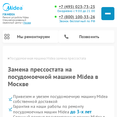
+7 (495) 023-73-25
Ежедневно с 9:00 до 21:00
FIX-MIDEA
+7 (800) 100-33-26
Ремонт устройств Midea
Специализированный
Звонок бесплатный по РФ
cервисный центр г.
Москва
Мы ремонтируем
Позвонить
оскве
Посудомоечная машина Midea замена прессостата
Замена прессостата на
посудомоечной машине Midea в
Москве
Привезем и увезем посудомоечную машину Midea
собственной доставкой
Гарантия на наши работы по ремонту
Ремонт вертикальных пылесосов Midea
Ремонт варочных панелей Midea
Ремонт увлажнителей воздуха Midea
Ремонт морозильных камер Midea
Ремонт микроволновых печей Midea
Ремонт очистителей воздуха Midea
Ремонт водонагревателей Midea
Ремонт роботов-пылесосов Midea
Ремонт стиральных машин Midea
Ремонт сушильных машин Midea
до 3-х лет
посудомоечных машин Midea
Срочный ремонт посудомоечных машин Midea в