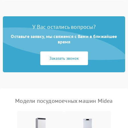
1800 ₽
Подробнее →
стирки
Проблемы с набором
1800 ₽
Подробнее →
воды
У Вас остались вопросы?
Оставьте заявку, мы свяжемся с Вами в ближайшее
Не работает сушилка
2100 ₽
Подробнее →
время
Сбои в работе таймера
1700 ₽
Подробнее →
Заказать звонок
Проблемы с
2100 ₽
Подробнее →
циркуляционным насосом
Модели посудомоечных машин Midea