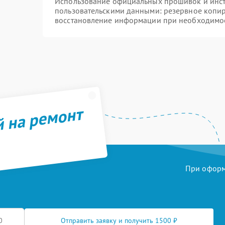
Использование официальных прошивок и инстр
пользовательскими данными: резервное копи
восстановление информации при необходимо
й на ремонт
При оформл
Отправить заявку и получить 1500 ₽