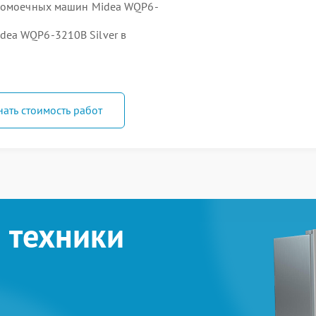
удомоечных машин Midea WQP6-
ea WQP6-3210B Silver в
нать стоимость работ
 техники