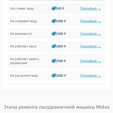
Не сливает воду
500 ₽
Подробнее →
Электропитание
Не нагревает воду
2000 ₽
Подробнее →
Датчики
Не включается
2500 ₽
Подробнее →
Нагрев
Не работает насос
1800 ₽
Подробнее →
Вода
Не работает панель
Гигиена
2500 ₽
Подробнее →
управления
Программное обеспечение
Не распыляет воду
2000 ₽
Подробнее →
Не запускается цикл
1800 ₽
Подробнее →
стирки
Проблемы с набором
Этапы ремонта посудомоечной машины Midea
1800 ₽
Подробнее →
воды