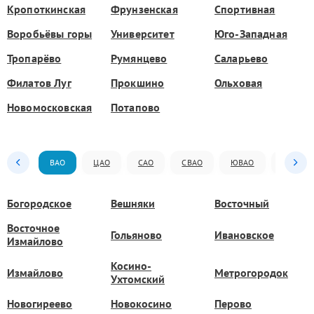
Кропоткинская
Фрунзенская
Спортивная
Воробьёвы горы
Университет
Юго-Западная
Тропарёво
Румянцево
Саларьево
Филатов Луг
Прокшино
Ольховая
Новомосковская
Потапово
ВАО
ЦАО
САО
СВАО
ЮВАО
ЮАО
Богородское
Вешняки
Восточный
Восточное
Гольяново
Ивановское
Измайлово
Косино-
Измайлово
Метрогородок
Ухтомский
Новогиреево
Новокосино
Перово