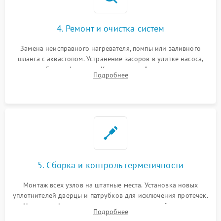
4. Ремонт и очистка систем
Замена неисправного нагревателя, помпы или заливного
шланга с аквастопом. Устранение засоров в улитке насоса,
патрубках и фильтрах. Компонентный ремонт платы
Подробнее
управления, восстановление поврежденной проводки.
5. Сборка и контроль герметичности
Монтаж всех узлов на штатные места. Установка новых
уплотнителей дверцы и патрубков для исключения протечек.
Надежная фиксация хомутов гидравлической системы,
Подробнее
сборка корпуса и установка датчика поплавка.