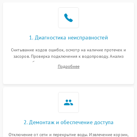
Не работает сушилка
2100 ₽
Подробнее →
Сбои в работе таймера
1700 ₽
Подробнее →
1. Диагностика неисправностей
Проблемы с
2100 ₽
Подробнее →
циркуляционным насосом
Считывание кодов ошибок, осмотр на наличие протечек и
засоров. Проверка подключения к водопроводу. Анализ
жалоб на отсутствие слива, нагрева, вращения
Подробнее
разбрызгивателей или срабатывание системы защиты
аквастоп.
2. Демонтаж и обеспечение доступа
Отключение от сети и перекрытие воды. Извлечение корзин,