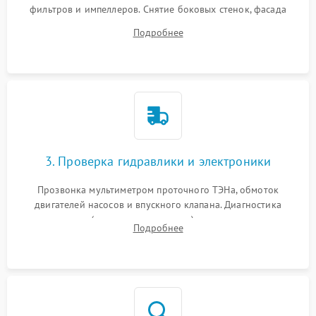
фильтров и импеллеров. Снятие боковых стенок, фасада
дверцы или нижнего поддона для прямого доступа к
Подробнее
циркуляционному насосу, ТЭНу и сливной помпе.
3. Проверка гидравлики и электроники
Прозвонка мультиметром проточного ТЭНа, обмоток
двигателей насосов и впускного клапана. Диагностика
прессостата (датчика уровня воды), датчика мутности,
Подробнее
концевика дверцы и электронного модуля управления.