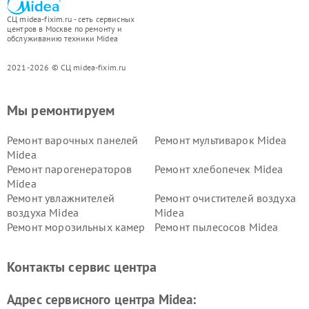
СЦ midea-fixim.ru - сеть сервисных
центров в Москве по ремонту и
обслуживанию техники Midea
2021-2026 © СЦ midea-fixim.ru
Мы ремонтируем
Ремонт варочных панелей
Ремонт мультиварок Midea
Midea
Ремонт парогенераторов
Ремонт хлебопечек Midea
Midea
Ремонт увлажнителей
Ремонт очистителей воздуха
воздуха Midea
Midea
Ремонт морозильных камер
Ремонт пылесосов Midea
Midea
Ремонт вертикальных
Ремонт обогревателей Midea
Контакты сервис центра
пылесосов Midea
Ремонт вытяжек Midea
Ремонт водонагревателей
Адрес сервисного центра Midea:
Midea