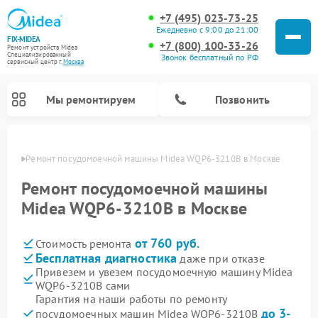
+7 (495) 023-73-25
Ежедневно с 9:00 до 21:00
FIX-MIDEA
+7 (800) 100-33-26
Ремонт устройств Midea
Специализированный
Звонок бесплатный по РФ
cервисный центр г.
Москва
Мы ремонтируем
Позвонить
оскве
Ремонт посудомоечной машины Midea WQP6-3210B в Москве
Ремонт посудомоечной машины
Midea WQP6-3210B в Москве
от 760 руб.
Стоимость ремонта
Бесплатная диагностика
даже при отказе
Привезем и увезем посудомоечную машину Midea
WQP6-3210B сами
Ремонт вертикальных пылесосов Midea
Ремонт варочных панелей Midea
Ремонт увлажнителей воздуха Midea
Ремонт морозильных камер Midea
Ремонт микроволновых печей Midea
Ремонт очистителей воздуха Midea
Ремонт водонагревателей Midea
Ремонт роботов-пылесосов Midea
Ремонт стиральных машин Midea
Ремонт сушильных машин Midea
Гарантия на наши работы по ремонту
до 3-
посудомоечных машин Midea WQP6-3210B