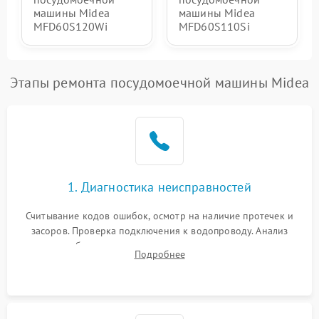
машины Midea
машины Midea
MFD60S120Wi
MFD60S110Si
Этапы ремонта посудомоечной машины Midea
1. Диагностика неисправностей
Считывание кодов ошибок, осмотр на наличие протечек и
засоров. Проверка подключения к водопроводу. Анализ
жалоб на отсутствие слива, нагрева, вращения
Подробнее
разбрызгивателей или срабатывание системы защиты
аквастоп.