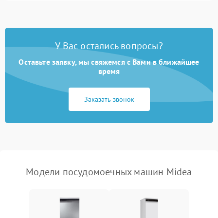
1800 ₽
Подробнее →
стирки
Проблемы с набором
1800 ₽
Подробнее →
воды
У Вас остались вопросы?
Оставьте заявку, мы свяжемся с Вами в ближайшее
Не работает сушилка
2100 ₽
Подробнее →
время
Сбои в работе таймера
1700 ₽
Подробнее →
Заказать звонок
Проблемы с
2100 ₽
Подробнее →
циркуляционным насосом
Модели посудомоечных машин Midea