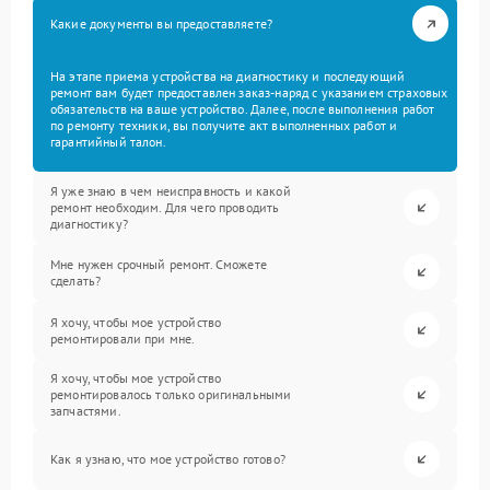
Какие документы вы предоставляете?
На этапе приема устройства на диагностику и последующий
ремонт вам будет предоставлен заказ-наряд с указанием страховых
обязательств на ваше устройство. Далее, после выполнения работ
по ремонту техники, вы получите акт выполненных работ и
гарантийный талон.
Я уже знаю в чем неисправность и какой
ремонт необходим. Для чего проводить
диагностику?
Мне нужен срочный ремонт. Сможете
сделать?
Я хочу, чтобы мое устройство
ремонтировали при мне.
Я хочу, чтобы мое устройство
ремонтировалось только оригинальными
запчастями.
Как я узнаю, что мое устройство готово?