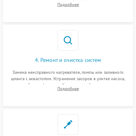
прессостата (датчика уровня воды), датчика мутности,
Подробнее
концевика дверцы и электронного модуля управления.
4. Ремонт и очистка систем
Замена неисправного нагревателя, помпы или заливного
шланга с аквастопом. Устранение засоров в улитке насоса,
патрубках и фильтрах. Компонентный ремонт платы
Подробнее
управления, восстановление поврежденной проводки.