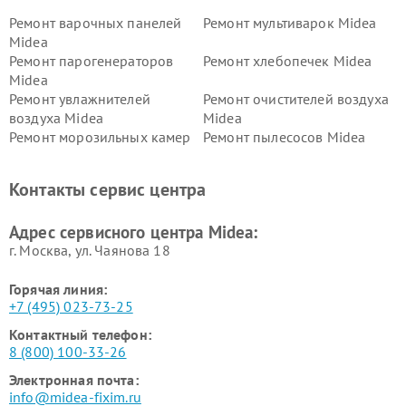
Ремонт варочных панелей
Ремонт мультиварок Midea
Midea
Ремонт парогенераторов
Ремонт хлебопечек Midea
Midea
Ремонт увлажнителей
Ремонт очистителей воздуха
воздуха Midea
Midea
Ремонт морозильных камер
Ремонт пылесосов Midea
Midea
Ремонт вертикальных
Ремонт обогревателей Midea
Контакты сервис центра
пылесосов Midea
Ремонт вытяжек Midea
Ремонт водонагревателей
Адрес сервисного центра Midea:
Midea
г. Москва, ул. Чаянова 18
Горячая линия:
+7 (495) 023-73-25
Контактный телефон:
8 (800) 100-33-26
Электронная почта:
info@midea-fixim.ru