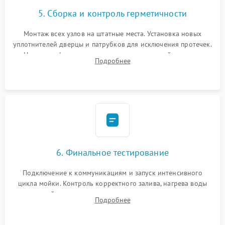
5. Сборка и контроль герметичности
Монтаж всех узлов на штатные места. Установка новых
уплотнителей дверцы и патрубков для исключения протечек.
Надежная фиксация хомутов гидравлической системы,
Подробнее
сборка корпуса и установка датчика поплавка.
6. Финальное тестирование
Подключение к коммуникациям и запуск интенсивного
цикла мойки. Контроль корректного залива, нагрева воды
до нужной температуры, отсутствия посторонних шумов,
Подробнее
штатного слива и абсолютной сухости в поддоне.