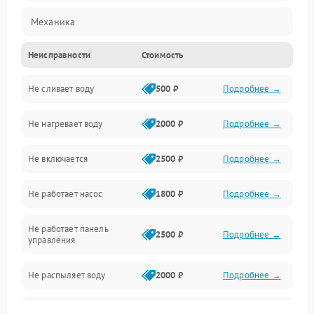
Механика
Неисправности
Стоимость
Управление
Не сливает воду
500 ₽
Подробнее →
Электропитание
Не нагревает воду
2000 ₽
Подробнее →
Датчики
Не включается
2500 ₽
Подробнее →
Нагрев
Не работает насос
1800 ₽
Подробнее →
Вода
Не работает панель
Гигиена
2500 ₽
Подробнее →
управления
Программное обеспечение
Не распыляет воду
2000 ₽
Подробнее →
Не запускается цикл