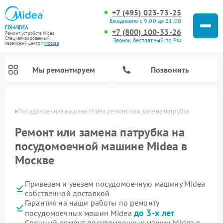
+7 (495) 023-73-25
Ежедневно с 9:00 до 21:00
FIX-MIDEA
+7 (800) 100-33-26
Ремонт устройств Midea
Специализированный
Звонок бесплатный по РФ
cервисный центр г.
Москва
Мы ремонтируем
Позвонить
оскве
Посудомоечная машина Midea ремонт или замена патрубка
Ремонт или замена патрубка на
посудомоечной машине Midea в
Москве
Привезем и увезем посудомоечную машину Midea
собственной доставкой
Гарантия на наши работы по ремонту
Ремонт вертикальных пылесосов Midea
Ремонт варочных панелей Midea
Ремонт увлажнителей воздуха Midea
Ремонт морозильных камер Midea
Ремонт микроволновых печей Midea
Ремонт очистителей воздуха Midea
Ремонт водонагревателей Midea
Ремонт роботов-пылесосов Midea
Ремонт стиральных машин Midea
Ремонт сушильных машин Midea
до 3-х лет
посудомоечных машин Midea
Срочный ремонт посудомоечных машин Midea в