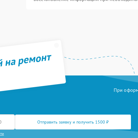
й на ремонт
При оформл
Отправить заявку и получить 1500 ₽
сти