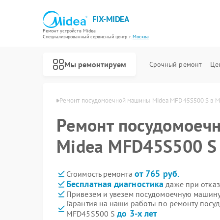
FIX-MIDEA
Ремонт устройств Midea
Специализированный cервисный центр г.
Москва
Мы ремонтируем
Срочный ремонт
Це
шин Midea в Москве
Ремонт посудомоечной машины Midea MFD45S500 S в М
Ремонт посудомоеч
Midea MFD45S500 S
от 765 руб.
Стоимость ремонта
Бесплатная диагностика
даже при отказ
Привезем и увезем посудомоечную машину
Гарантия на наши работы по ремонту пос
до 3-х лет
MFD45S500 S
Ремонт варочных панелей Midea
Ремонт парогенераторов Midea
Ремонт увлажнителей воздуха Midea
Ремонт очистителей воздуха Midea
Ремонт морозильных камер Midea
Ремонт вертикальных пылесосов Midea
Ремонт водонагревателей Midea
Ремонт роботов-пылесосов Midea
Ремонт стиральных машин Midea
Ремонт микроволновых печей Midea
Ремонт кондиционеров Midea
Ремонт духовых шкафов Midea
Ремонт сушильных машин Midea