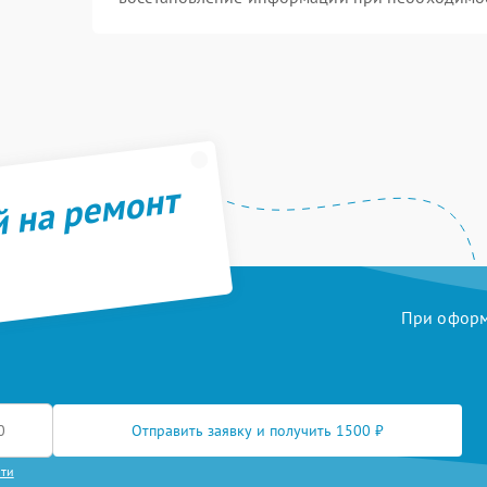
й на ремонт
При оформл
Отправить заявку и получить 1500 ₽
сти