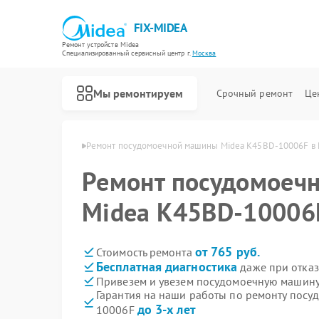
FIX-MIDEA
Ремонт устройств Midea
Специализированный cервисный центр г.
Москва
Мы ремонтируем
Срочный ремонт
Це
шин Midea в Москве
Ремонт посудомоечной машины Midea K45BD-10006F в
Ремонт посудомоеч
Midea K45BD-10006
от 765 руб.
Стоимость ремонта
Бесплатная диагностика
даже при отказ
Привезем и увезем посудомоечную машину
Гарантия на наши работы по ремонту пос
до 3-х лет
10006F
Ремонт варочных панелей Midea
Ремонт парогенераторов Midea
Ремонт увлажнителей воздуха Midea
Ремонт очистителей воздуха Midea
Ремонт морозильных камер Midea
Ремонт вертикальных пылесосов Midea
Ремонт водонагревателей Midea
Ремонт роботов-пылесосов Midea
Ремонт стиральных машин Midea
Ремонт микроволновых печей Midea
Ремонт кондиционеров Midea
Ремонт духовых шкафов Midea
Ремонт сушильных машин Midea