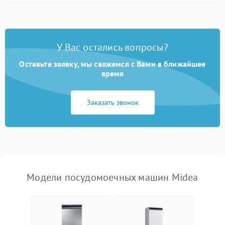
1800 ₽
Подробнее →
стирки
Проблемы с набором
1800 ₽
Подробнее →
воды
У Вас остались вопросы?
Оставьте заявку, мы свяжемся с Вами в ближайшее
Не работает сушилка
2100 ₽
Подробнее →
время
Сбои в работе таймера
1700 ₽
Подробнее →
Заказать звонок
Проблемы с
2100 ₽
Подробнее →
циркуляционным насосом
Модели посудомоечных машин Midea