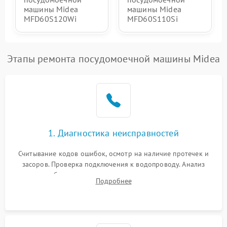
машины Midea
машины Midea
MFD60S120Wi
MFD60S110Si
Этапы ремонта посудомоечной машины Midea
1. Диагностика неисправностей
Считывание кодов ошибок, осмотр на наличие протечек и
засоров. Проверка подключения к водопроводу. Анализ
жалоб на отсутствие слива, нагрева, вращения
Подробнее
разбрызгивателей или срабатывание системы защиты
аквастоп.