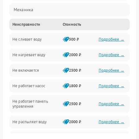
Механика
Неисправности
Стоимость
Управление
Не сливает воду
500 ₽
Подробнее →
Электропитание
Не нагревает воду
2000 ₽
Подробнее →
Датчики
Не включается
2500 ₽
Подробнее →
Нагрев
Не работает насос
1800 ₽
Подробнее →
Вода
Не работает панель
Гигиена
2500 ₽
Подробнее →
управления
Программное обеспечение
Не распыляет воду
2000 ₽
Подробнее →
Не запускается цикл