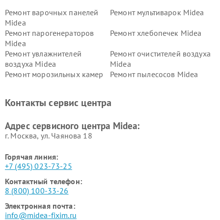
Ремонт варочных панелей
Ремонт мультиварок Midea
Midea
Ремонт парогенераторов
Ремонт хлебопечек Midea
Midea
Ремонт увлажнителей
Ремонт очистителей воздуха
воздуха Midea
Midea
Ремонт морозильных камер
Ремонт пылесосов Midea
Midea
Ремонт вертикальных
Ремонт обогревателей Midea
Контакты сервис центра
пылесосов Midea
Ремонт вытяжек Midea
Ремонт водонагревателей
Адрес сервисного центра Midea:
Midea
г. Москва, ул. Чаянова 18
Горячая линия:
+7 (495) 023-73-25
Контактный телефон:
8 (800) 100-33-26
Электронная почта:
info@midea-fixim.ru