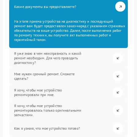
Какие документы вы предоставляете?
На этапе приема устройства на диагностику и последующий
ремонт вам будет предоставлен заказ-наряд с указанием страховых
обязательств на ваше устройство. Далее, после выполнения работ
по ремонту техники, вы получите акт выполненных работ и
гарантийный талон.
Я уже знаю в чем неисправность и какой
ремонт необходим. Для чего проводить
диагностику?
Мне нужен срочный ремонт. Сможете
сделать?
Я хочу, чтобы мое устройство
ремонтировали при мне.
Я хочу, чтобы мое устройство
ремонтировалось только оригинальными
запчастями.
Как я узнаю, что мое устройство готово?