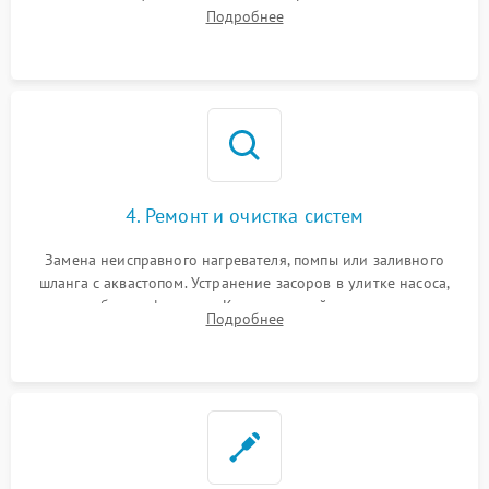
прессостата (датчика уровня воды), датчика мутности,
Подробнее
концевика дверцы и электронного модуля управления.
4. Ремонт и очистка систем
Замена неисправного нагревателя, помпы или заливного
шланга с аквастопом. Устранение засоров в улитке насоса,
патрубках и фильтрах. Компонентный ремонт платы
Подробнее
управления, восстановление поврежденной проводки.