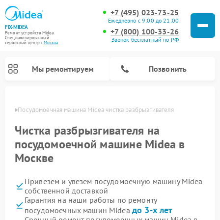
+7 (495) 023-73-25
Ежедневно с 9:00 до 21:00
FIX-MIDEA
+7 (800) 100-33-26
Ремонт устройств Midea
Специализированный
Звонок бесплатный по РФ
cервисный центр г.
Москва
Мы ремонтируем
Позвонить
оскве
Посудомоечная машина Midea чистка разбрызгивателя
Чистка разбрызгивателя на
посудомоечной машине Midea в
Москве
Привезем и увезем посудомоечную машину Midea
собственной доставкой
Гарантия на наши работы по ремонту
Ремонт вертикальных пылесосов Midea
Ремонт варочных панелей Midea
Ремонт увлажнителей воздуха Midea
Ремонт морозильных камер Midea
Ремонт микроволновых печей Midea
Ремонт очистителей воздуха Midea
Ремонт водонагревателей Midea
Ремонт роботов-пылесосов Midea
Ремонт стиральных машин Midea
Ремонт сушильных машин Midea
до 3-х лет
посудомоечных машин Midea
Срочный ремонт посудомоечных машин Midea в