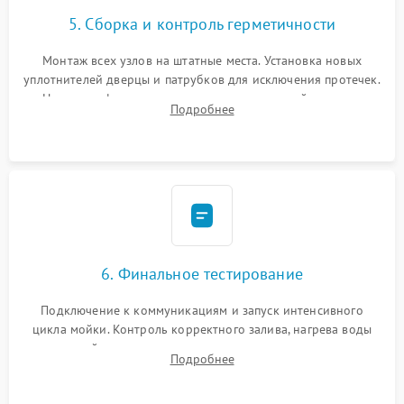
5. Сборка и контроль герметичности
Монтаж всех узлов на штатные места. Установка новых
уплотнителей дверцы и патрубков для исключения протечек.
Надежная фиксация хомутов гидравлической системы,
Подробнее
сборка корпуса и установка датчика поплавка.
6. Финальное тестирование
Подключение к коммуникациям и запуск интенсивного
цикла мойки. Контроль корректного залива, нагрева воды
до нужной температуры, отсутствия посторонних шумов,
Подробнее
штатного слива и абсолютной сухости в поддоне.