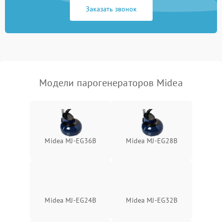
Заказать звонок
Не включается
1500 ₽
Подробнее →
Не подает пар
1800 ₽
Подробнее →
Модели парогенераторов Midea
Midea MJ-EG36B
Midea MJ-EG28B
Midea MJ-EG24B
Midea MJ-EG32B