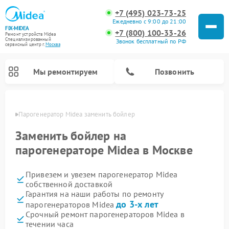
+7 (495) 023-73-25
Ежедневно с 9:00 до 21:00
FIX-MIDEA
+7 (800) 100-33-26
Ремонт устройств Midea
Специализированный
Звонок бесплатный по РФ
cервисный центр г.
Москва
Мы ремонтируем
Позвонить
оскве
Парогенератор Midea заменить бойлер
Заменить бойлер на
парогенераторе Midea в Москве
Привезем и увезем парогенератор Midea
собственной доставкой
Гарантия на наши работы по ремонту
до 3-х лет
парогенераторов Midea
Ремонт варочных панелей Midea
Ремонт очистителей воздуха Midea
Ремонт водонагревателей Midea
Ремонт роботов-пылесосов Midea
Ремонт стиральных машин Midea
Ремонт микроволновых печей Midea
Ремонт вертикальных пылесосов Midea
Ремонт увлажнителей воздуха Midea
Ремонт морозильных камер Midea
Ремонт посудомоечных машин Midea
Ремонт сушильных машин Midea
Срочный ремонт парогенераторов Midea в
течении часа