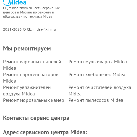
СЦ midea-fixim.ru - сеть сервисных
центров в Москве по ремонту и
обслуживанию техники Midea
2021-2026 © СЦ midea-fixim.ru
Мы ремонтируем
Ремонт варочных панелей
Ремонт мультиварок Midea
Midea
Ремонт парогенераторов
Ремонт хлебопечек Midea
Midea
Ремонт увлажнителей
Ремонт очистителей воздуха
воздуха Midea
Midea
Ремонт морозильных камер
Ремонт пылесосов Midea
Midea
Ремонт вертикальных
Ремонт обогревателей Midea
Контакты сервис центра
пылесосов Midea
Ремонт вытяжек Midea
Ремонт водонагревателей
Адрес сервисного центра Midea:
Midea