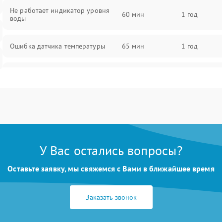
Не работает индикатор уровня
60 мин
1 год
воды
Ошибка датчика температуры
65 мин
1 год
Не работает индикатор
55 мин
1 год
Ошибка платы управления
75 мин
1 год
Сбой режима работы
70 мин
1 год
У Вас остались вопросы?
Не сохраняет настройки
65 мин
1 год
Оставьте заявку, мы свяжемся с Вами в ближайшее время
Не включается
60 мин
1 год
Заказать звонок
Не подает пар
60 мин
1 год