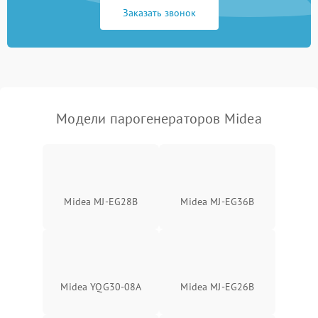
Заказать звонок
Не включается
1500 ₽
Подробнее →
Не подает пар
1800 ₽
Подробнее →
Модели парогенераторов Midea
Midea MJ-EG28B
Midea MJ-EG36B
Midea YQG30-08A
Midea MJ-EG26B