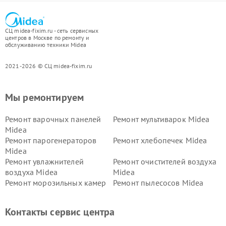
СЦ midea-fixim.ru - сеть сервисных
центров в Москве по ремонту и
обслуживанию техники Midea
2021-2026 © СЦ midea-fixim.ru
Мы ремонтируем
Ремонт варочных панелей
Ремонт мультиварок Midea
Midea
Ремонт парогенераторов
Ремонт хлебопечек Midea
Midea
Ремонт увлажнителей
Ремонт очистителей воздуха
воздуха Midea
Midea
Ремонт морозильных камер
Ремонт пылесосов Midea
Midea
Ремонт вертикальных
Ремонт обогревателей Midea
Контакты сервис центра
пылесосов Midea
Ремонт вытяжек Midea
Ремонт водонагревателей