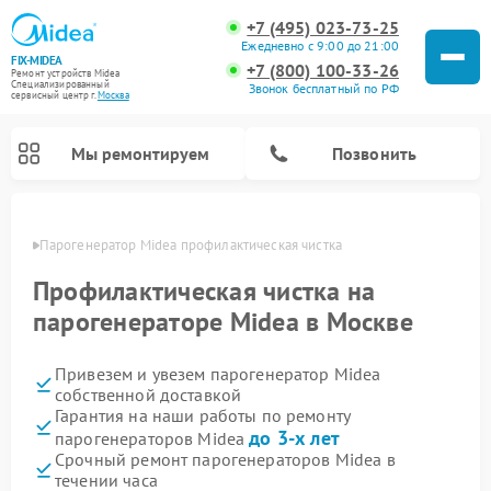
+7 (495) 023-73-25
Ежедневно с 9:00 до 21:00
FIX-MIDEA
+7 (800) 100-33-26
Ремонт устройств Midea
Специализированный
Звонок бесплатный по РФ
cервисный центр г.
Москва
Мы ремонтируем
Позвонить
оскве
Парогенератор Midea профилактическая чистка
Профилактическая чистка на
парогенераторе Midea в Москве
Привезем и увезем парогенератор Midea
собственной доставкой
Гарантия на наши работы по ремонту
до 3-х лет
парогенераторов Midea
Ремонт варочных панелей Midea
Ремонт очистителей воздуха Midea
Ремонт водонагревателей Midea
Ремонт роботов-пылесосов Midea
Ремонт стиральных машин Midea
Ремонт микроволновых печей Midea
Ремонт вертикальных пылесосов Midea
Ремонт увлажнителей воздуха Midea
Ремонт морозильных камер Midea
Ремонт посудомоечных машин Midea
Ремонт сушильных машин Midea
Срочный ремонт парогенераторов Midea в
течении часа