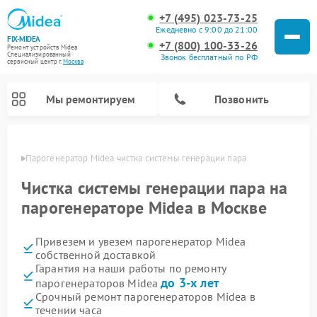
+7 (495) 023-73-25
Ежедневно с 9:00 до 21:00
FIX-MIDEA
+7 (800) 100-33-26
Ремонт устройств Midea
Специализированный
Звонок бесплатный по РФ
cервисный центр г.
Москва
Мы ремонтируем
Позвонить
оскве
Парогенератор Midea чистка системы генерации пара
Чистка системы генерации пара на
парогенераторе Midea в Москве
Привезем и увезем парогенератор Midea
собственной доставкой
Гарантия на наши работы по ремонту
до 3-х лет
парогенераторов Midea
Ремонт варочных панелей Midea
Ремонт очистителей воздуха Midea
Ремонт водонагревателей Midea
Ремонт роботов-пылесосов Midea
Ремонт стиральных машин Midea
Ремонт микроволновых печей Midea
Ремонт вертикальных пылесосов Midea
Ремонт увлажнителей воздуха Midea
Ремонт морозильных камер Midea
Ремонт посудомоечных машин Midea
Ремонт сушильных машин Midea
Срочный ремонт парогенераторов Midea в
течении часа