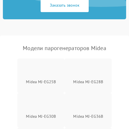
Заказать звонок
Не включается
1500 ₽
Подробнее →
Не подает пар
1800 ₽
Подробнее →
Модели парогенераторов Midea
Midea MJ-EG25B
Midea MJ-EG28B
Midea MJ-EG30B
Midea MJ-EG36B