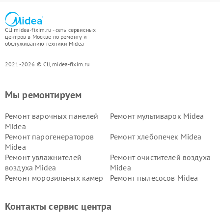
СЦ midea-fixim.ru - сеть сервисных
центров в Москве по ремонту и
обслуживанию техники Midea
2021-2026 © СЦ midea-fixim.ru
Мы ремонтируем
Ремонт варочных панелей
Ремонт мультиварок Midea
Midea
Ремонт парогенераторов
Ремонт хлебопечек Midea
Midea
Ремонт увлажнителей
Ремонт очистителей воздуха
воздуха Midea
Midea
Ремонт морозильных камер
Ремонт пылесосов Midea
Midea
Ремонт вертикальных
Ремонт обогревателей Midea
Контакты сервис центра
пылесосов Midea
Ремонт вытяжек Midea
Ремонт водонагревателей