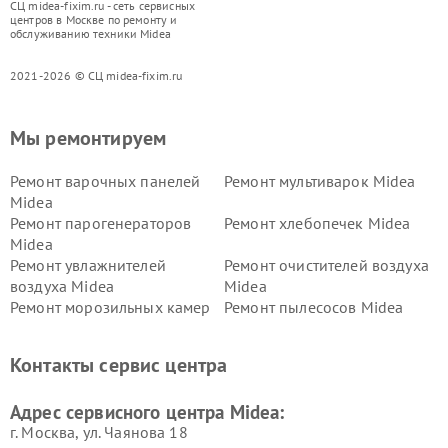
СЦ midea-fixim.ru - сеть сервисных
центров в Москве по ремонту и
обслуживанию техники Midea
2021-2026 © СЦ midea-fixim.ru
Мы ремонтируем
Ремонт варочных панелей
Ремонт мультиварок Midea
Midea
Ремонт парогенераторов
Ремонт хлебопечек Midea
Midea
Ремонт увлажнителей
Ремонт очистителей воздуха
воздуха Midea
Midea
Ремонт морозильных камер
Ремонт пылесосов Midea
Midea
Ремонт вертикальных
Ремонт обогревателей Midea
Контакты сервис центра
пылесосов Midea
Ремонт вытяжек Midea
Ремонт водонагревателей
Адрес сервисного центра Midea:
Midea
г. Москва, ул. Чаянова 18