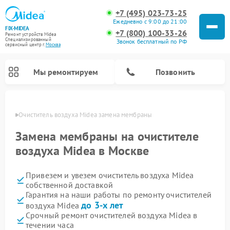
+7 (495) 023-73-25
Ежедневно с 9:00 до 21:00
FIX-MIDEA
+7 (800) 100-33-26
Ремонт устройств Midea
Специализированный
Звонок бесплатный по РФ
cервисный центр г.
Москва
Мы ремонтируем
Позвонить
оскве
Очиститель воздуха Midea замена мембраны
Замена мембраны на очистителе
воздуха Midea в Москве
Привезем и увезем очиститель воздуха Midea
собственной доставкой
Гарантия на наши работы по ремонту очистителей
до 3-х лет
воздуха Midea
Ремонт варочных панелей Midea
Ремонт увлажнителей воздуха Midea
Ремонт водонагревателей Midea
Ремонт роботов-пылесосов Midea
Ремонт стиральных машин Midea
Ремонт микроволновых печей Midea
Ремонт вертикальных пылесосов Midea
Ремонт морозильных камер Midea
Ремонт посудомоечных машин Midea
Ремонт сушильных машин Midea
Срочный ремонт очистителей воздуха Midea в
течении часа