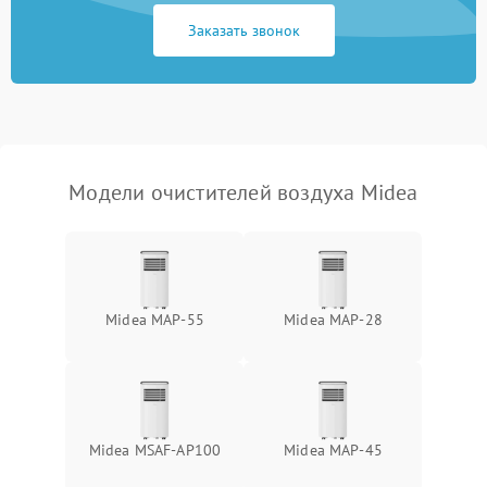
защиты от
1000 ₽
Подробнее →
Заказать звонок
перенапряжения
Неисправность системы
1000 ₽
Подробнее →
защиты от замыкания
Повреждение системы
1000 ₽
Подробнее →
защиты от перегрузок
Модели очистителей воздуха Midea
Неисправность системы
1000 ₽
Подробнее →
защиты от перегрева
Поломка системы защиты
1000 ₽
Подробнее →
от перенапряжения
Midea MAP-55
Midea MAP-28
Поломка системы защиты
1000 ₽
Подробнее →
от замыкания
Не работает авто-режим
1200 ₽
Подробнее →
Midea MSAF-AP100
Midea MAP-45