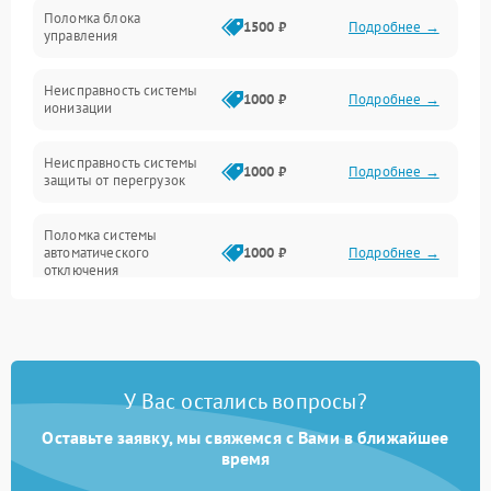
Управление
Поломка блока
1500 ₽
Подробнее →
управления
Датчики
Неисправность системы
1000 ₽
Подробнее →
ионизации
Сеть
Неисправность системы
1000 ₽
Подробнее →
защиты от перегрузок
Поломка системы
автоматического
1000 ₽
Подробнее →
отключения
Неисправность системы
защиты от короткого
1000 ₽
Подробнее →
замыкания
У Вас остались вопросы?
Повреждение системы
1000 ₽
Подробнее →
защиты от перегрева
Оставьте заявку, мы свяжемся с Вами в ближайшее
время
Неисправность системы