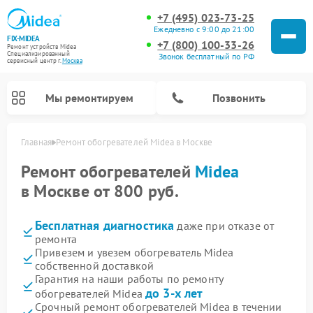
+7 (495) 023-73-25
Ежедневно с 9:00 до 21:00
FIX-MIDEA
+7 (800) 100-33-26
Ремонт устройств Midea
Специализированный
Звонок бесплатный по РФ
cервисный центр г.
Москва
Мы ремонтируем
Позвонить
Главная
Ремонт обогревателей Midea в Москве
Ремонт обогревателей
Midea
в Москве от 800 руб.
Бесплатная диагностика
даже при отказе от
ремонта
Привезем и увезем обогреватель Midea
собственной доставкой
Гарантия на наши работы по ремонту
Ремонт вертикальных пылесосов Midea
Ремонт варочных панелей Midea
Ремонт увлажнителей воздуха Midea
Ремонт морозильных камер Midea
Ремонт водонагревателей Midea
Ремонт роботов-пылесосов Midea
Ремонт стиральных машин Midea
Ремонт микроволновых печей Midea
Ремонт очистителей воздуха Midea
Ремонт посудомоечных машин Midea
Ремонт сушильных машин Midea
до 3-х лет
обогревателей Midea
Срочный ремонт обогревателей Midea в течении