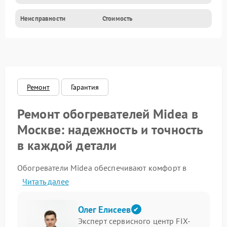
Неисправности
Стоимость
Ремонт
Гарантия
Ремонт обогревателей Midea в
Москве: надежность и точность
в каждой детали
Обогреватели Midea обеспечивают комфорт в
помещении, а при возникновении неполадок наш
Читать далее
сервисный центр предлагает профессиональное
решение с учетом конструктивных особенностей
техники.
Олег Елисеев
Эксперт сервисного центр FIX-
Преимущества и возможности