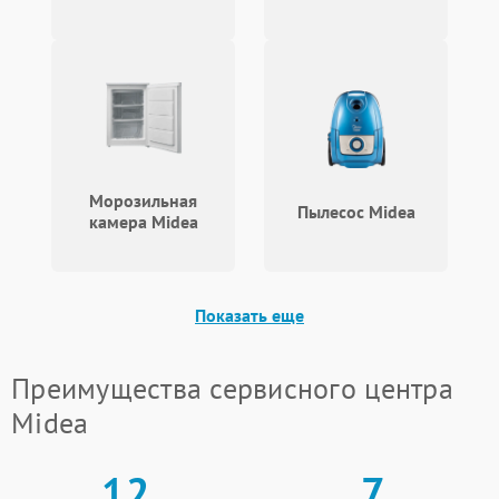
вдали от легковоспламеняющихся предметов;
не накрывайте обогреватель и не используйте
его для сушки вещей;
периодически очищайте вентиляционные
решетки от пыли и загрязнений.
Доверьте ремонт обогревателей профессионалам:
свяжитесь с нами по телефону +7 (495) 023-73-25,
адрес: ул. Чаянова 18.
Морозильная
Пылесос Midea
камера Midea
Показать еще
Преимущества сервисного центра
Midea
12
7