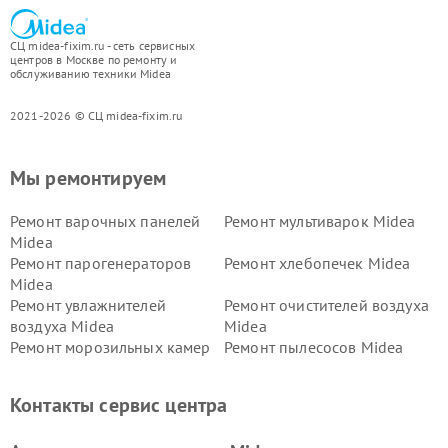
СЦ midea-fixim.ru - сеть сервисных
центров в Москве по ремонту и
обслуживанию техники Midea
2021-2026 © СЦ midea-fixim.ru
Мы ремонтируем
Ремонт варочных панелей
Ремонт мультиварок Midea
Midea
Ремонт парогенераторов
Ремонт хлебопечек Midea
Midea
Ремонт увлажнителей
Ремонт очистителей воздуха
воздуха Midea
Midea
Ремонт морозильных камер
Ремонт пылесосов Midea
Midea
Ремонт вертикальных
Ремонт обогревателей Midea
Контакты сервис центра
пылесосов Midea
Ремонт вытяжек Midea
Ремонт водонагревателей