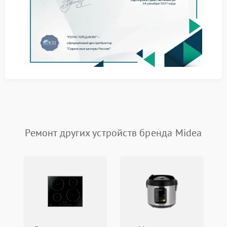
Сервис Midea включает комплексную работу с
техникой: от выявления отклонений до контроля
стабильности показателей после завершения работ.
оценка состояния нагревательных элементов и
терморегуляторов;
проверка герметичности соединений и
целостности корпуса;
тестирование систем защиты от перегрева и
аварийных отключений.
Как проходит ремонт
обогревателей: этапы и
Ремонт других устройств бренда Midea
полезные рекомендации
Последовательность действий при ремонте
обогревателей
Ремонт обогревателей организован так, чтобы
клиент понимал, на каком этапе находится техника,
и мог заранее оценить планируемые действия.