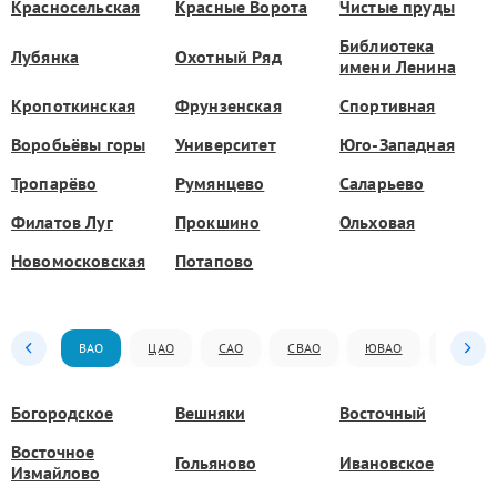
Красносельская
Красные Ворота
Чистые пруды
Библиотека
Лубянка
Охотный Ряд
имени Ленина
Кропоткинская
Фрунзенская
Спортивная
Воробьёвы горы
Университет
Юго-Западная
Тропарёво
Румянцево
Саларьево
Филатов Луг
Прокшино
Ольховая
Новомосковская
Потапово
ВАО
ЦАО
САО
СВАО
ЮВАО
ЮАО
Богородское
Вешняки
Восточный
Восточное
Гольяново
Ивановское
Измайлово