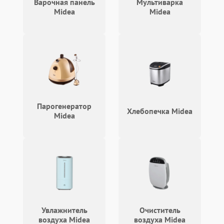
Фиксация обращения и сбор данных о симптомах:
Варочная панель
Мультиварка
мастер уточняет тип устройства и характер
Midea
Midea
отклонений.
Проведение бесплатной диагностики при
последующем ремонте: определяются причины
нестабильной работы.
Согласование перечня работ: клиент получает
описание планируемых действий и используемых
компонентов.
Выполнение ремонта с контролем параметров:
проверяются рабочие режимы и корректность
Парогенератор
срабатывания защитных механизмов.
Хлебопечка Midea
Midea
Итоговая проверка и передача устройства:
фиксируются показатели, даются базовые
рекомендации по эксплуатации.
Практические советы для продления срока
службы обогревателей
Стабильность работы обогревателей зависит не
только от качества ремонта, но и от соблюдения
простых правил эксплуатации: это помогает снизить
риск повторных обращений.
Увлажнитель
Очиститель
размещайте устройство на ровной поверхности
воздуха Midea
воздуха Midea