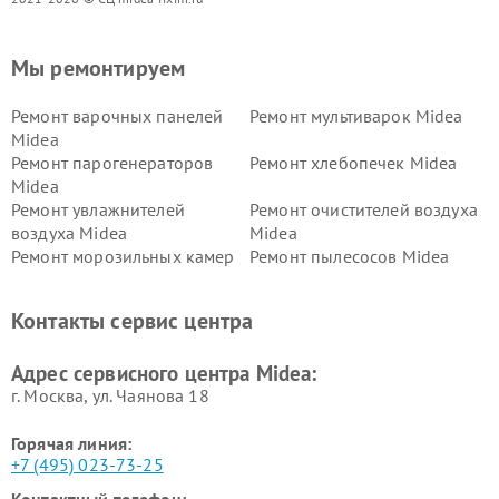
Мы ремонтируем
Ремонт варочных панелей
Ремонт мультиварок Midea
Midea
Ремонт парогенераторов
Ремонт хлебопечек Midea
Midea
Ремонт увлажнителей
Ремонт очистителей воздуха
воздуха Midea
Midea
Ремонт морозильных камер
Ремонт пылесосов Midea
Midea
Ремонт вертикальных
Ремонт обогревателей Midea
Контакты сервис центра
пылесосов Midea
Ремонт вытяжек Midea
Ремонт водонагревателей
Адрес сервисного центра Midea:
Midea
г. Москва, ул. Чаянова 18
Горячая линия:
+7 (495) 023-73-25