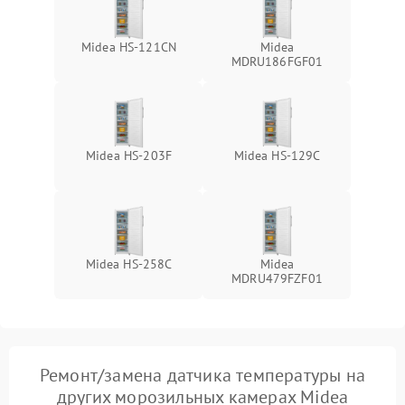
Midea HS-121CN
Midea
MDRU186FGF01
Midea HS-203F
Midea HS-129C
Midea HS-258C
Midea
MDRU479FZF01
Ремонт/замена датчика температуры на
других морозильных камерах Midea