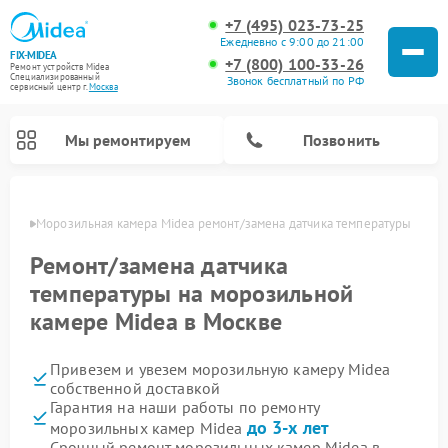
+7 (495) 023-73-25
Ежедневно с 9:00 до 21:00
FIX-MIDEA
+7 (800) 100-33-26
Ремонт устройств Midea
Специализированный
Звонок бесплатный по РФ
cервисный центр г.
Москва
Мы ремонтируем
Позвонить
оскве
Морозильная камера Midea ремонт/замена датчика температуры
Ремонт/замена датчика
температуры на морозильной
камере Midea в Москве
Привезем и увезем морозильную камеру Midea
собственной доставкой
Гарантия на наши работы по ремонту
Ремонт варочных панелей Midea
Ремонт увлажнителей воздуха Midea
Ремонт водонагревателей Midea
Ремонт роботов-пылесосов Midea
Ремонт стиральных машин Midea
Ремонт микроволновых печей Midea
Ремонт вертикальных пылесосов Midea
Ремонт очистителей воздуха Midea
Ремонт посудомоечных машин Midea
Ремонт сушильных машин Midea
до 3-х лет
морозильных камер Midea
Срочный ремонт морозильных камер Midea в