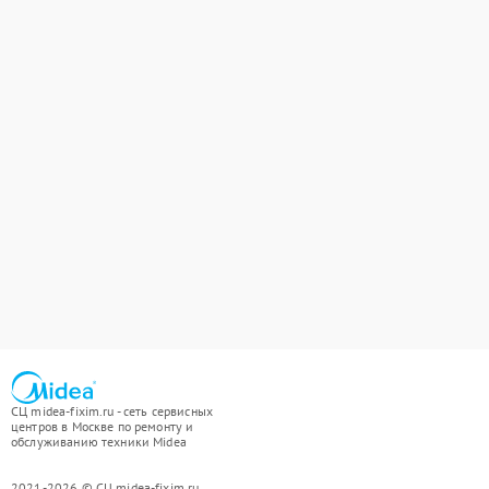
СЦ midea-fixim.ru - сеть сервисных
центров в Москве по ремонту и
обслуживанию техники Midea
2021-2026 © СЦ midea-fixim.ru