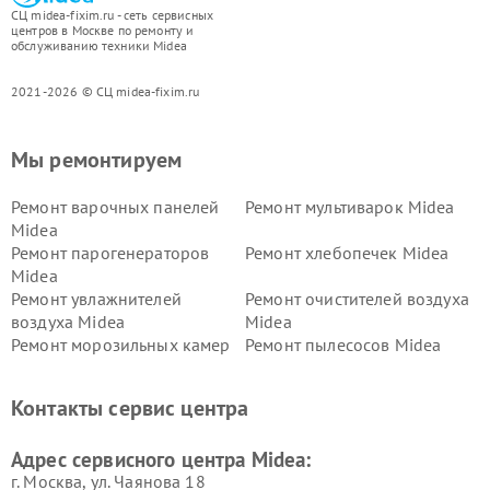
СЦ midea-fixim.ru - сеть сервисных
центров в Москве по ремонту и
обслуживанию техники Midea
2021-2026 © СЦ midea-fixim.ru
Мы ремонтируем
Ремонт варочных панелей
Ремонт мультиварок Midea
Midea
Ремонт парогенераторов
Ремонт хлебопечек Midea
Midea
Ремонт увлажнителей
Ремонт очистителей воздуха
воздуха Midea
Midea
Ремонт морозильных камер
Ремонт пылесосов Midea
Midea
Ремонт вертикальных
Ремонт обогревателей Midea
Контакты сервис центра
пылесосов Midea
Ремонт вытяжек Midea
Ремонт водонагревателей
Адрес сервисного центра Midea:
Midea
г. Москва, ул. Чаянова 18