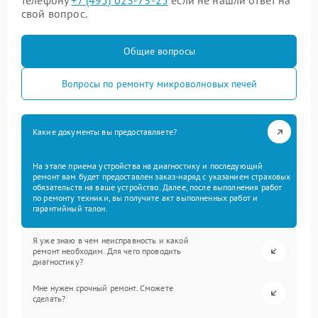
телефону
+7 (495) 023-73-25
если не нашли ответ на
свой вопрос.
Общие вопросы
Вопросы по ремонту микроволновых печей
Какие документы вы предоставляете?
На этапе приема устройства на диагностику и последующий
ремонт вам будет предоставлен заказ-наряд с указанием страховых
обязательств на ваше устройство. Далее, после выполнения работ
по ремонту техники, вы получите акт выполненных работ и
гарантийный талон.
Я уже знаю в чем неисправность и какой
ремонт необходим. Для чего проводить
диагностику?
Мне нужен срочный ремонт. Сможете
сделать?