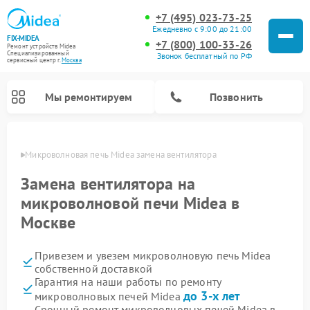
+7 (495) 023-73-25
Ежедневно с 9:00 до 21:00
FIX-MIDEA
+7 (800) 100-33-26
Ремонт устройств Midea
Специализированный
Звонок бесплатный по РФ
cервисный центр г.
Москва
Мы ремонтируем
Позвонить
оскве
Микроволновая печь Midea замена вентилятора
Замена вентилятора на
микроволновой печи Midea в
Москве
Привезем и увезем микроволновую печь Midea
собственной доставкой
Гарантия на наши работы по ремонту
Ремонт вертикальных пылесосов Midea
Ремонт варочных панелей Midea
Ремонт увлажнителей воздуха Midea
Ремонт морозильных камер Midea
Ремонт посудомоечных машин Midea
Ремонт очистителей воздуха Midea
Ремонт водонагревателей Midea
Ремонт роботов-пылесосов Midea
Ремонт стиральных машин Midea
Ремонт сушильных машин Midea
до 3-х лет
микроволновых печей Midea
Срочный ремонт микроволновых печей Midea в