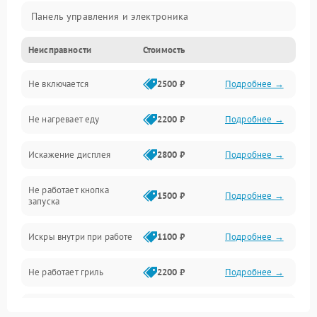
Панель управления и электроника
Неисправности
Стоимость
Дверца и корпус
Не включается
2500 ₽
Подробнее →
Механика и внутренние элементы
Не нагревает еду
2200 ₽
Подробнее →
Механические повреждения
Искажение дисплея
2800 ₽
Подробнее →
Питание и запуск
Не работает кнопка
Нагрев и приготовление
1500 ₽
Подробнее →
запуска
Программное обеспечение
Искры внутри при работе
1100 ₽
Подробнее →
Не работает гриль
2200 ₽
Подробнее →
Перегрев или отключение
2400 ₽
Подробнее →