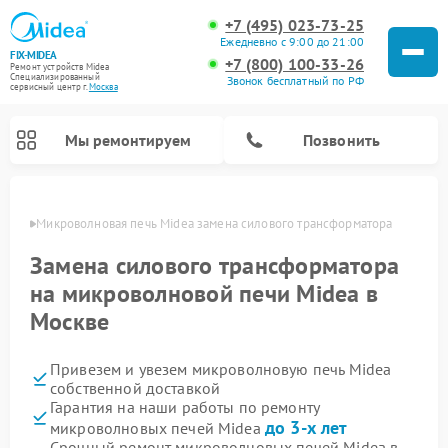
+7 (495) 023-73-25
Ежедневно с 9:00 до 21:00
FIX-MIDEA
+7 (800) 100-33-26
Ремонт устройств Midea
Специализированный
Звонок бесплатный по РФ
cервисный центр г.
Москва
Мы ремонтируем
Позвонить
оскве
Микроволновая печь Midea замена силового трансформатора
Замена силового трансформатора
на микроволновой печи Midea в
Москве
Привезем и увезем микроволновую печь Midea
собственной доставкой
Гарантия на наши работы по ремонту
Ремонт вертикальных пылесосов Midea
Ремонт варочных панелей Midea
Ремонт увлажнителей воздуха Midea
Ремонт морозильных камер Midea
Ремонт посудомоечных машин Midea
Ремонт очистителей воздуха Midea
Ремонт водонагревателей Midea
Ремонт роботов-пылесосов Midea
Ремонт стиральных машин Midea
Ремонт сушильных машин Midea
до 3-х лет
микроволновых печей Midea
Срочный ремонт микроволновых печей Midea в