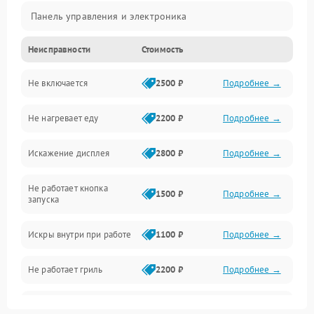
Панель управления и электроника
Неисправности
Стоимость
Дверца и корпус
Не включается
2500 ₽
Подробнее →
Механика и внутренние элементы
Не нагревает еду
2200 ₽
Подробнее →
Механические повреждения
Искажение дисплея
2800 ₽
Подробнее →
Питание и запуск
Не работает кнопка
Нагрев и приготовление
1500 ₽
Подробнее →
запуска
Программное обеспечение
Искры внутри при работе
1100 ₽
Подробнее →
Не работает гриль
2200 ₽
Подробнее →
Перегрев или отключение
2400 ₽
Подробнее →