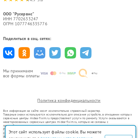
ООО "Русервис"
ИНН 7702633247
ОГРН 1077746335776
Поделиться в соц. сетях:
Мы принимаем
все формы оплаты
Политика конфиденциальности
Вся информация на сайте носит исключительно справочный характер.
Товарные знаки используются исключительно для описания устройств, в отношении которых
сервисные центры midea-fixim.ru предоставляют услуги по ремонту. Услуги оказываются в
неавторизованных сервисных центрах midea-fixim.ru, которые не связаны с
правообладателями товарных знаков или их официальными представителями.
Ремонт осуществляется для устройств, уже введенных в гражданский оборот в соответствии
Этот сайт использует файлы cookie. Вы можете
со статьей 1487 ГК РФ.
Использование товарных знаков не преследует цели индивидуализации услуг или введения