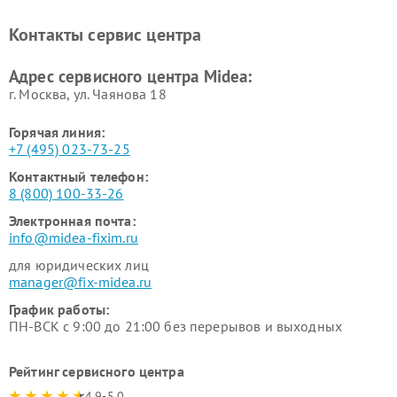
Midea
Ремонт вертикальных
Ремонт обогревателей Midea
Контакты сервис центра
пылесосов Midea
Ремонт вытяжек Midea
Ремонт водонагревателей
Адрес сервисного центра Midea:
Midea
г. Москва, ул. Чаянова 18
Горячая линия:
+7 (495) 023-73-25
Контактный телефон:
8 (800) 100-33-26
Электронная почта:
info@midea-fixim.ru
для юридических лиц
manager@fix-midea.ru
График работы:
ПН-ВСК с 9:00 до 21:00 без перерывов и выходных
Рейтинг сервисного центра
4.9-5.0