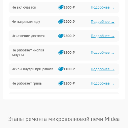
Не включается
2500 ₽
Подробнее →
Механика и внутренние элементы
Не нагревает еду
2200 ₽
Подробнее →
Механические повреждения
Искажение дисплея
2800 ₽
Подробнее →
Питание и запуск
Не работает кнопка
Нагрев и приготовление
1500 ₽
Подробнее →
запуска
Программное обеспечение
Искры внутри при работе
1100 ₽
Подробнее →
Не работает гриль
2200 ₽
Подробнее →
Перегрев или отключение
2400 ₽
Подробнее →
во время работы
Появление запаха гари
2400 ₽
Подробнее →
Этапы ремонта микроволновой печи Midea