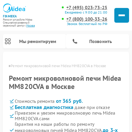
+7 (495) 023-73-25
Ежедневно с 9:00 до 21:00
FIX-MIDEA
+7 (800) 100-33-26
Ремонт устройств Midea
Специализированный
Звонок бесплатный по РФ
cервисный центр г.
Москва
Мы ремонтируем
Позвонить
оскве
Ремонт микроволновой печи Midea MM820CVA в Москве
Ремонт микроволновой печи Midea
MM820CVA в Москве
от 365 руб.
Стоимость ремонта
Бесплатная диагностика
даже при отказе
Привезем и увезем микроволновую печь Midea
MM820CVA сами
Ремонт вертикальных пылесосов Midea
Ремонт варочных панелей Midea
Ремонт увлажнителей воздуха Midea
Ремонт морозильных камер Midea
Ремонт посудомоечных машин Midea
Ремонт очистителей воздуха Midea
Ремонт водонагревателей Midea
Ремонт роботов-пылесосов Midea
Ремонт стиральных машин Midea
Ремонт сушильных машин Midea
Гарантия на наши работы по ремонту
до 3-х
микроволновых печей Midea MM820CVA