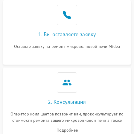
Проблемы с вентилятором
2000 ₽
Подробнее →
Поломка системы
2200 ₽
Подробнее →
охлаждения
1. Вы оставляете заявку
Не работают сенсорные
2400 ₽
Подробнее →
кнопки
Оставьте заявку на ремонт микроволновой печи Midea
Не горит подсветка
2000 ₽
Подробнее →
Сломался трансформатор
1000 ₽
Подробнее →
2. Консультация
Оператор колл центра позвонит вам, проконсультирует по
стоимости ремонта вашего микроволновой печи а также
ответит на все ваши вопросы.
Подробнее