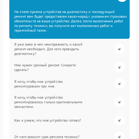
На этапе приема устройства на диагностику и последующий
ремонт вам будет предоставлен заказ-наряд с указанием страховых
обязательств на ваше устройство. Далее, после выполнения работ
по ремонту техники, вы получите акт выполненных работ и
гарантийный талон.
Я уже знаю в чем неисправность и какой
ремонт необходим. Для чего проводить
диагностику?
Мне нужен срочный ремонт. Сможете
сделать?
Я хочу, чтобы мое устройство
ремонтировали при мне.
Я хочу, чтобы мое устройство
ремонтировалось только оригинальными
запчастями.
Как я узнаю, что мое устройство готово?
От чего зависит срок ремонта техники?