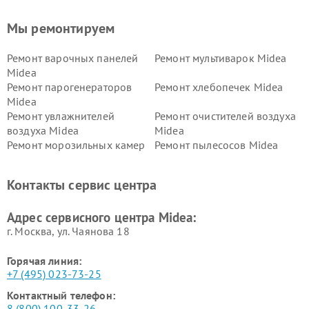
Мы ремонтируем
Ремонт варочных панелей
Ремонт мультиварок Midea
Midea
Ремонт парогенераторов
Ремонт хлебопечек Midea
Midea
Ремонт увлажнителей
Ремонт очистителей воздуха
воздуха Midea
Midea
Ремонт морозильных камер
Ремонт пылесосов Midea
Midea
Ремонт вертикальных
Ремонт обогревателей Midea
Контакты сервис центра
пылесосов Midea
Ремонт вытяжек Midea
Ремонт водонагревателей
Адрес сервисного центра Midea:
Midea
г. Москва, ул. Чаянова 18
Горячая линия:
+7 (495) 023-73-25
Контактный телефон:
8 (800) 100-33-26