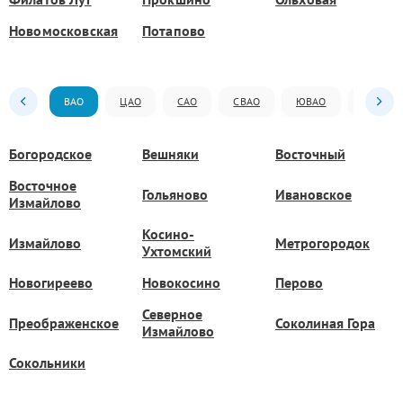
Новомосковская
Потапово
ВАО
ЦАО
САО
СВАО
ЮВАО
ЮАО
Богородское
Вешняки
Восточный
Восточное
Гольяново
Ивановское
Измайлово
Косино-
Измайлово
Метрогородок
Ухтомский
Новогиреево
Новокосино
Перово
Северное
Преображенское
Соколиная Гора
Измайлово
Сокольники