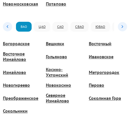
Новомосковская
Потапово
ВАО
ЦАО
САО
СВАО
ЮВАО
ЮАО
Богородское
Вешняки
Восточный
Восточное
Гольяново
Ивановское
Измайлово
Косино-
Измайлово
Метрогородок
Ухтомский
Новогиреево
Новокосино
Перово
Северное
Преображенское
Соколиная Гора
Измайлово
Сокольники