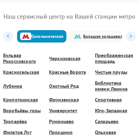
Наш сервисный центр на Вашей станции метро
Сокольническая
Большая кольцевая
Бульвар
Преображенская
Черкизовская
Рокоссовского
площадь
Красносельская
Красные Ворота
Чистые пруды
Библиотека
Лубянка
Охотный Ряд
имени Ленина
Кропоткинская
Фрунзенская
Спортивная
Воробьёвы горы
Университет
Юго-Западная
Тропарёво
Румянцево
Саларьево
Филатов Луг
Прокшино
Ольховая