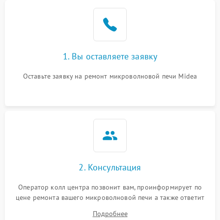
Проблемы с вентилятором
2000 ₽
Подробнее →
Поломка системы
2200 ₽
Подробнее →
охлаждения
1. Вы оставляете заявку
Не работают сенсорные
2400 ₽
Подробнее →
кнопки
Оставьте заявку на ремонт микроволновой печи Midea
Не горит подсветка
2000 ₽
Подробнее →
Сломался трансформатор
1000 ₽
Подробнее →
2. Консультация
Оператор колл центра позвонит вам, проинформирует по
цене ремонта вашего микроволновой печи а также ответит
на все ваши вопросы.
Подробнее