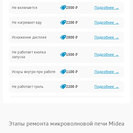
Не включается
2500 ₽
Подробнее →
Механика и внутренние элементы
Не нагревает еду
2200 ₽
Подробнее →
Механические повреждения
Искажение дисплея
2800 ₽
Подробнее →
Питание и запуск
Не работает кнопка
Нагрев и приготовление
1500 ₽
Подробнее →
запуска
Программное обеспечение
Искры внутри при работе
1100 ₽
Подробнее →
Не работает гриль
2200 ₽
Подробнее →
Перегрев или отключение
2400 ₽
Подробнее →
во время работы
Появление запаха гари
2400 ₽
Подробнее →
Этапы ремонта микроволновой печи Midea