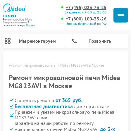
+7 (495) 023-73-25
Ежедневно с 9:00 до 21:00
FIX-MIDEA
+7 (800) 100-33-26
Ремонт устройств Midea
Специализированный
Звонок бесплатный по РФ
cервисный центр г.
Москва
Мы ремонтируем
Позвонить
оскве
Ремонт микроволновой печи Midea MG823AVI в Москве
Ремонт микроволновой печи Midea
MG823AVI в Москве
от 365 руб.
Стоимость ремонта
Бесплатная диагностика
даже при отказе
Привезем и увезем микроволновую печь Midea
MG823AVI сами
Ремонт вертикальных пылесосов Midea
Ремонт варочных панелей Midea
Ремонт увлажнителей воздуха Midea
Ремонт морозильных камер Midea
Ремонт посудомоечных машин Midea
Ремонт очистителей воздуха Midea
Ремонт водонагревателей Midea
Ремонт роботов-пылесосов Midea
Ремонт стиральных машин Midea
Ремонт сушильных машин Midea
Гарантия на наши работы по ремонту
до 3-х
микроволновых печей Midea MG823AVI