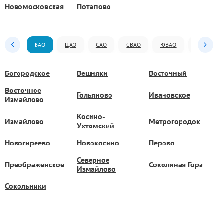
Новомосковская
Потапово
ВАО
ЦАО
САО
СВАО
ЮВАО
ЮАО
Богородское
Вешняки
Восточный
Восточное
Гольяново
Ивановское
Измайлово
Косино-
Измайлово
Метрогородок
Ухтомский
Новогиреево
Новокосино
Перово
Северное
Преображенское
Соколиная Гора
Измайлово
Сокольники