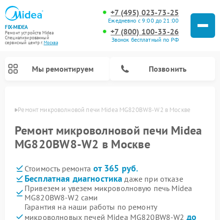
+7 (495) 023-73-25
Ежедневно с 9:00 до 21:00
FIX-MIDEA
+7 (800) 100-33-26
Ремонт устройств Midea
Специализированный
Звонок бесплатный по РФ
cервисный центр г.
Москва
Мы ремонтируем
Позвонить
оскве
Ремонт микроволновой печи Midea MG820BW8-W2 в Москве
Ремонт микроволновой печи Midea
MG820BW8-W2 в Москве
от 365 руб.
Стоимость ремонта
Бесплатная диагностика
даже при отказе
Привезем и увезем микроволновую печь Midea
MG820BW8-W2 сами
Ремонт вертикальных пылесосов Midea
Ремонт варочных панелей Midea
Ремонт увлажнителей воздуха Midea
Ремонт морозильных камер Midea
Ремонт посудомоечных машин Midea
Ремонт очистителей воздуха Midea
Ремонт водонагревателей Midea
Ремонт роботов-пылесосов Midea
Ремонт стиральных машин Midea
Ремонт сушильных машин Midea
Гарантия на наши работы по ремонту
до
микроволновых печей Midea MG820BW8-W2