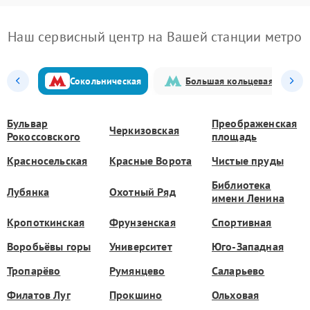
Наш сервисный центр на Вашей станции метро
Сокольническая
Большая кольцевая
Бульвар
Преображенская
Черкизовская
Рокоссовского
площадь
Красносельская
Красные Ворота
Чистые пруды
Библиотека
Лубянка
Охотный Ряд
имени Ленина
Кропоткинская
Фрунзенская
Спортивная
Воробьёвы горы
Университет
Юго-Западная
Тропарёво
Румянцево
Саларьево
Филатов Луг
Прокшино
Ольховая