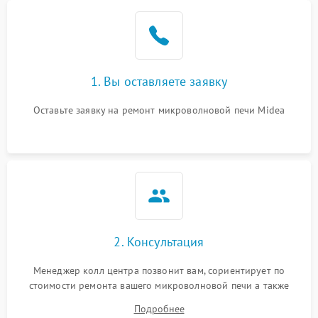
Проблемы с вентилятором
2000 ₽
Подробнее →
Поломка системы
2200 ₽
Подробнее →
охлаждения
1. Вы оставляете заявку
Не работают сенсорные
2400 ₽
Подробнее →
кнопки
Оставьте заявку на ремонт микроволновой печи Midea
Не горит подсветка
2000 ₽
Подробнее →
Сломался трансформатор
1000 ₽
Подробнее →
2. Консультация
Менеджер колл центра позвонит вам, сориентирует по
стоимости ремонта вашего микроволновой печи а также
ответит на все ваши вопросы.
Подробнее