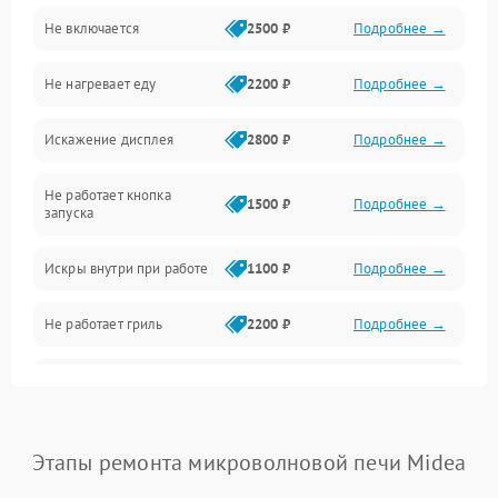
Не включается
2500 ₽
Подробнее →
Механика и внутренние элементы
Не нагревает еду
2200 ₽
Подробнее →
Механические повреждения
Искажение дисплея
2800 ₽
Подробнее →
Питание и запуск
Не работает кнопка
Нагрев и приготовление
1500 ₽
Подробнее →
запуска
Программное обеспечение
Искры внутри при работе
1100 ₽
Подробнее →
Не работает гриль
2200 ₽
Подробнее →
Перегрев или отключение
2400 ₽
Подробнее →
во время работы
Появление запаха гари
2400 ₽
Подробнее →
Этапы ремонта микроволновой печи Midea