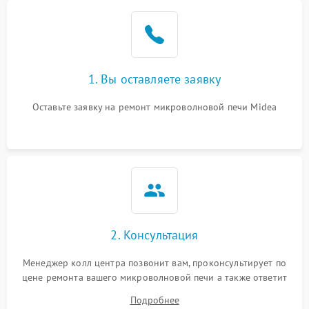
Проблемы с вентилятором
2000 ₽
Подробнее →
Поломка системы
2200 ₽
Подробнее →
охлаждения
1. Вы оставляете заявку
Не работают сенсорные
2400 ₽
Подробнее →
кнопки
Оставьте заявку на ремонт микроволновой печи Midea
Не горит подсветка
2000 ₽
Подробнее →
Сломался трансформатор
1000 ₽
Подробнее →
2. Консультация
Менеджер колл центра позвонит вам, проконсультирует по
цене ремонта вашего микроволновой печи а также ответит
на все ваши вопросы.
Подробнее