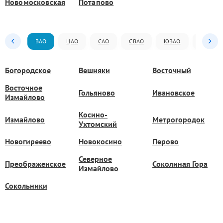
Новомосковская
Потапово
ВАО
ЦАО
САО
СВАО
ЮВАО
ЮАО
Богородское
Вешняки
Восточный
Восточное
Гольяново
Ивановское
Измайлово
Косино-
Измайлово
Метрогородок
Ухтомский
Новогиреево
Новокосино
Перово
Северное
Преображенское
Соколиная Гора
Измайлово
Сокольники