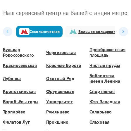
Наш сервисный центр на Вашей станции метро
Сокольническая
Большая кольцевая
Бульвар
Преображенская
Черкизовская
Рокоссовского
площадь
Красносельская
Красные Ворота
Чистые пруды
Библиотека
Лубянка
Охотный Ряд
имени Ленина
Кропоткинская
Фрунзенская
Спортивная
Воробьёвы горы
Университет
Юго-Западная
Тропарёво
Румянцево
Саларьево
Филатов Луг
Прокшино
Ольховая