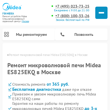
+7 (495) 023-73-25
Ежедневно с 9:00 до 21:00
FIX-MIDEA
+7 (800) 100-33-26
Ремонт устройств Midea
Специализированный
Звонок бесплатный по РФ
cервисный центр г.
Москва
Мы ремонтируем
Позвонить
оскве
Ремонт микроволновой печи Midea ES825EKQ в Москве
Ремонт микроволновой печи Midea
ES825EKQ в Москве
от 365 руб.
Стоимость ремонта
Бесплатная диагностика
даже при отказе
Привезем и увезем микроволновую печь Midea
ES825EKQ сами
Ремонт вертикальных пылесосов Midea
Ремонт варочных панелей Midea
Ремонт увлажнителей воздуха Midea
Ремонт морозильных камер Midea
Ремонт посудомоечных машин Midea
Ремонт очистителей воздуха Midea
Ремонт водонагревателей Midea
Ремонт роботов-пылесосов Midea
Ремонт стиральных машин Midea
Ремонт сушильных машин Midea
Гарантия на наши работы по ремонту
до 3-х
микроволновых печей Midea ES825EKQ