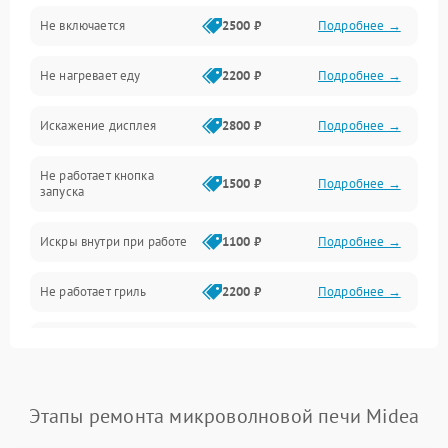
Не включается
2500 ₽
Подробнее →
Механика и внутренние элементы
Не нагревает еду
2200 ₽
Подробнее →
Механические повреждения
Искажение дисплея
2800 ₽
Подробнее →
Питание и запуск
Не работает кнопка
Нагрев и приготовление
1500 ₽
Подробнее →
запуска
Программное обеспечение
Искры внутри при работе
1100 ₽
Подробнее →
Не работает гриль
2200 ₽
Подробнее →
Перегрев или отключение
2400 ₽
Подробнее →
во время работы
Появление запаха гари
2400 ₽
Подробнее →
Этапы ремонта микроволновой печи Midea