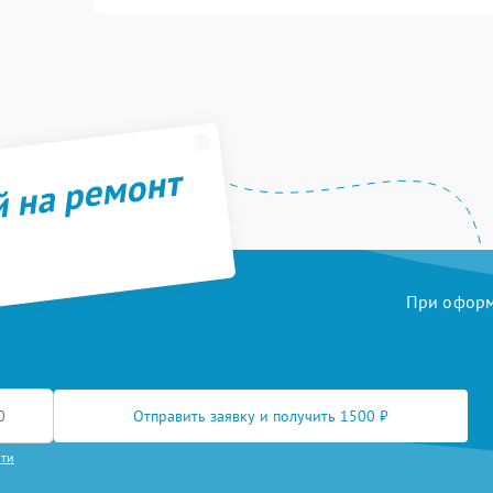
й на ремонт
При оформл
Отправить заявку и получить 1500 ₽
сти