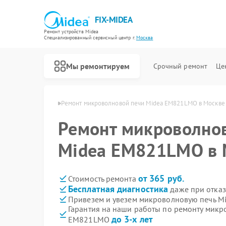
FIX-MIDEA
Ремонт устройств Midea
Специализированный cервисный центр г.
Москва
Мы ремонтируем
Срочный ремонт
Це
чей Midea в Москве
Ремонт микроволновой печи Midea ЕМ821LMO в Москве
Ремонт микроволно
Midea ЕМ821LMO в 
от 365 руб.
Стоимость ремонта
Бесплатная диагностика
даже при отказ
Привезем и увезем микроволновую печь 
Гарантия на наши работы по ремонту микр
до 3-х лет
ЕМ821LMO
Ремонт варочных панелей Midea
Ремонт парогенераторов Midea
Ремонт увлажнителей воздуха Midea
Ремонт очистителей воздуха Midea
Ремонт морозильных камер Midea
Ремонт вертикальных пылесосов Midea
Ремонт водонагревателей Midea
Ремонт роботов-пылесосов Midea
Ремонт стиральных машин Midea
Ремонт посудомоечных машин Midea
Ремонт кондиционеров Midea
Ремонт духовых шкафов Midea
Ремонт сушильных машин Midea