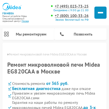
+7 (495) 023-73-25
Ежедневно с 9:00 до 21:00
FIX-MIDEA
+7 (800) 100-33-26
Ремонт устройств Midea
Специализированный
Звонок бесплатный по РФ
cервисный центр г.
Москва
Мы ремонтируем
Позвонить
оскве
Ремонт микроволновой печи Midea EG820CAA в Москве
Ремонт микроволновой печи Midea
EG820CAA в Москве
от 365 руб.
Стоимость ремонта
Бесплатная диагностика
даже при отказе
Привезем и увезем микроволновую печь Midea
EG820CAA сами
Ремонт вертикальных пылесосов Midea
Ремонт варочных панелей Midea
Ремонт увлажнителей воздуха Midea
Ремонт морозильных камер Midea
Ремонт посудомоечных машин Midea
Ремонт очистителей воздуха Midea
Ремонт водонагревателей Midea
Ремонт роботов-пылесосов Midea
Ремонт стиральных машин Midea
Ремонт сушильных машин Midea
Гарантия на наши работы по ремонту
до 3-х
микроволновых печей Midea EG820CAA