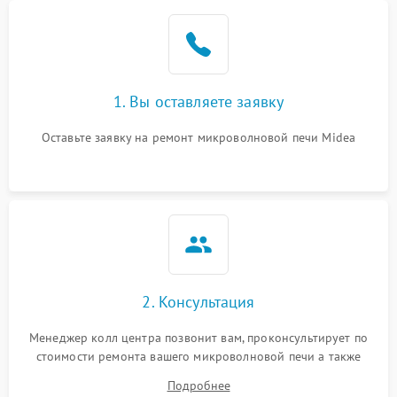
Проблемы с вентилятором
2000 ₽
Подробнее →
Поломка системы
2200 ₽
Подробнее →
охлаждения
1. Вы оставляете заявку
Не работают сенсорные
2400 ₽
Подробнее →
кнопки
Оставьте заявку на ремонт микроволновой печи Midea
Не горит подсветка
2000 ₽
Подробнее →
Сломался трансформатор
1000 ₽
Подробнее →
2. Консультация
Менеджер колл центра позвонит вам, проконсультирует по
стоимости ремонта вашего микроволновой печи а также
ответит на все ваши вопросы.
Подробнее