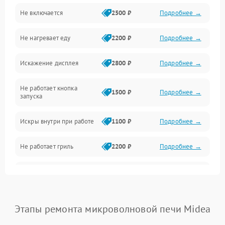
Не включается
2500 ₽
Подробнее →
Механика и внутренние элементы
Не нагревает еду
2200 ₽
Подробнее →
Механические повреждения
Искажение дисплея
2800 ₽
Подробнее →
Питание и запуск
Не работает кнопка
Нагрев и приготовление
1500 ₽
Подробнее →
запуска
Программное обеспечение
Искры внутри при работе
1100 ₽
Подробнее →
Не работает гриль
2200 ₽
Подробнее →
Перегрев или отключение
2400 ₽
Подробнее →
во время работы
Появление запаха гари
2400 ₽
Подробнее →
Этапы ремонта микроволновой печи Midea