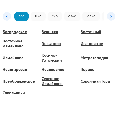
ВАО
ЦАО
САО
СВАО
ЮВАО
ЮАО
Богородское
Вешняки
Восточный
Восточное
Гольяново
Ивановское
Измайлово
Косино-
Измайлово
Метрогородок
Ухтомский
Новогиреево
Новокосино
Перово
Северное
Преображенское
Соколиная Гора
Измайлово
Сокольники