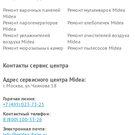
Ремонт варочных панелей
Ремонт мультиварок Midea
Midea
Ремонт парогенераторов
Ремонт хлебопечек Midea
Midea
Ремонт увлажнителей
Ремонт очистителей воздуха
воздуха Midea
Midea
Ремонт морозильных камер
Ремонт пылесосов Midea
Midea
Ремонт вертикальных
Ремонт обогревателей Midea
Контакты сервис центра
пылесосов Midea
Ремонт вытяжек Midea
Ремонт водонагревателей
Адрес сервисного центра Midea:
Midea
г. Москва, ул. Чаянова 18
Горячая линия:
+7 (495) 023-73-25
Контактный телефон:
8 (800) 100-33-26
Электронная почта:
info@midea-fixim.ru