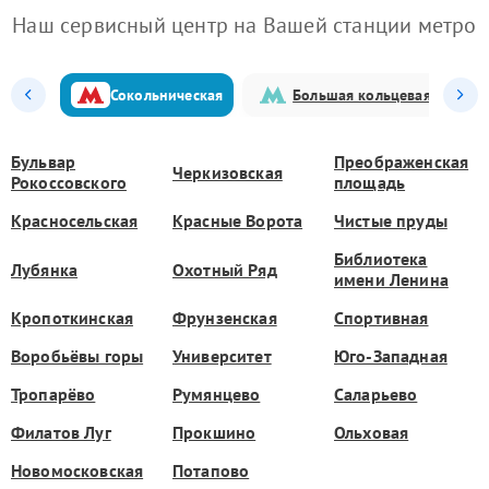
Наш сервисный центр на Вашей станции метро
Сокольническая
Большая кольцевая
Бульвар
Преображенская
Черкизовская
Рокоссовского
площадь
Красносельская
Красные Ворота
Чистые пруды
Библиотека
Лубянка
Охотный Ряд
имени Ленина
Кропоткинская
Фрунзенская
Спортивная
Воробьёвы горы
Университет
Юго-Западная
Тропарёво
Румянцево
Саларьево
Филатов Луг
Прокшино
Ольховая
Новомосковская
Потапово