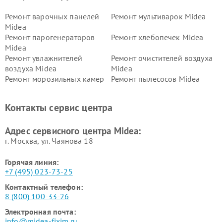
Ремонт варочных панелей
Ремонт мультиварок Midea
Midea
Ремонт парогенераторов
Ремонт хлебопечек Midea
Midea
Ремонт увлажнителей
Ремонт очистителей воздуха
воздуха Midea
Midea
Ремонт морозильных камер
Ремонт пылесосов Midea
Midea
Ремонт вертикальных
Ремонт обогревателей Midea
Контакты сервис центра
пылесосов Midea
Ремонт вытяжек Midea
Ремонт водонагревателей
Адрес сервисного центра Midea:
Midea
г. Москва, ул. Чаянова 18
Горячая линия:
+7 (495) 023-73-25
Контактный телефон:
8 (800) 100-33-26
Электронная почта:
info@midea-fixim.ru