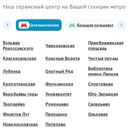
Наш сервисный центр на Вашей станции метро
Сокольническая
Большая кольцевая
Бульвар
Преображенская
Черкизовская
Рокоссовского
площадь
Красносельская
Красные Ворота
Чистые пруды
Библиотека
Лубянка
Охотный Ряд
имени Ленина
Кропоткинская
Фрунзенская
Спортивная
Воробьёвы горы
Университет
Юго-Западная
Тропарёво
Румянцево
Саларьево
Филатов Луг
Прокшино
Ольховая
Новомосковская
Потапово