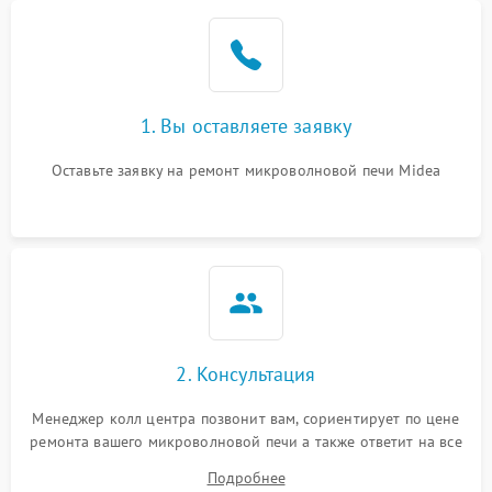
Проблемы с вентилятором
2000 ₽
Подробнее →
Поломка системы
2200 ₽
Подробнее →
охлаждения
1. Вы оставляете заявку
Не работают сенсорные
2400 ₽
Подробнее →
кнопки
Оставьте заявку на ремонт микроволновой печи Midea
Не горит подсветка
2000 ₽
Подробнее →
Сломался трансформатор
1000 ₽
Подробнее →
2. Консультация
Менеджер колл центра позвонит вам, сориентирует по цене
ремонта вашего микроволновой печи а также ответит на все
ваши вопросы.
Подробнее