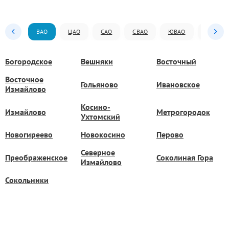
ВАО
ЦАО
САО
СВАО
ЮВАО
ЮАО
Богородское
Вешняки
Восточный
Восточное
Гольяново
Ивановское
Измайлово
Косино-
Измайлово
Метрогородок
Ухтомский
Новогиреево
Новокосино
Перово
Северное
Преображенское
Соколиная Гора
Измайлово
Сокольники