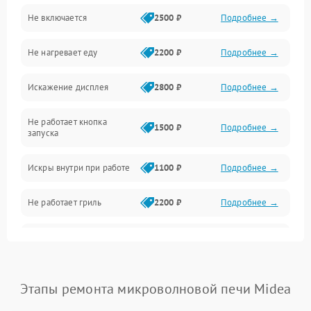
Не включается
2500 ₽
Подробнее →
Механика и внутренние элементы
Не нагревает еду
2200 ₽
Подробнее →
Механические повреждения
Искажение дисплея
2800 ₽
Подробнее →
Питание и запуск
Не работает кнопка
Нагрев и приготовление
1500 ₽
Подробнее →
запуска
Программное обеспечение
Искры внутри при работе
1100 ₽
Подробнее →
Не работает гриль
2200 ₽
Подробнее →
Перегрев или отключение
2400 ₽
Подробнее →
во время работы
Появление запаха гари
2400 ₽
Подробнее →
Этапы ремонта микроволновой печи Midea