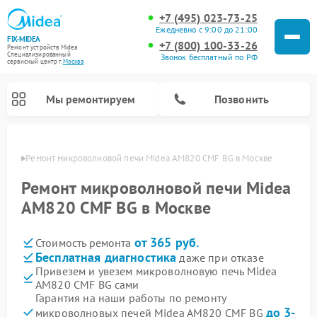
+7 (495) 023-73-25
Ежедневно с 9:00 до 21:00
FIX-MIDEA
+7 (800) 100-33-26
Ремонт устройств Midea
Специализированный
Звонок бесплатный по РФ
cервисный центр г.
Москва
Мы ремонтируем
Позвонить
оскве
Ремонт микроволновой печи Midea AM820 CMF BG в Москве
Ремонт микроволновой печи Midea
AM820 CMF BG в Москве
от 365 руб.
Стоимость ремонта
Бесплатная диагностика
даже при отказе
Привезем и увезем микроволновую печь Midea
AM820 CMF BG сами
Ремонт вертикальных пылесосов Midea
Ремонт варочных панелей Midea
Ремонт увлажнителей воздуха Midea
Ремонт морозильных камер Midea
Ремонт посудомоечных машин Midea
Ремонт очистителей воздуха Midea
Ремонт водонагревателей Midea
Ремонт роботов-пылесосов Midea
Ремонт стиральных машин Midea
Ремонт сушильных машин Midea
Гарантия на наши работы по ремонту
до 3-
микроволновых печей Midea AM820 CMF BG