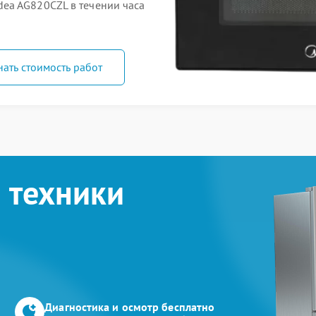
ea AG820CZL в течении часа
нать стоимость работ
 техники
Диагностика и осмотр бесплатно