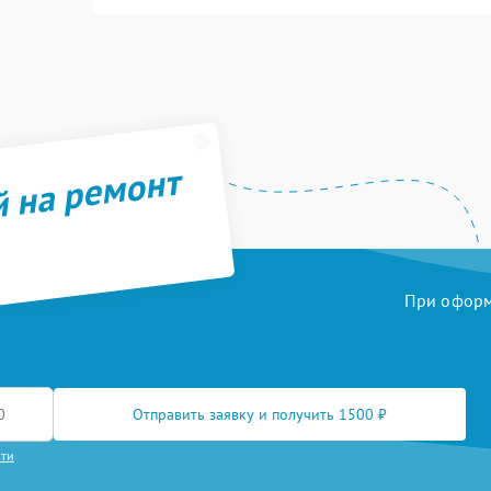
й на ремонт
При оформл
Отправить заявку и получить 1500 ₽
сти