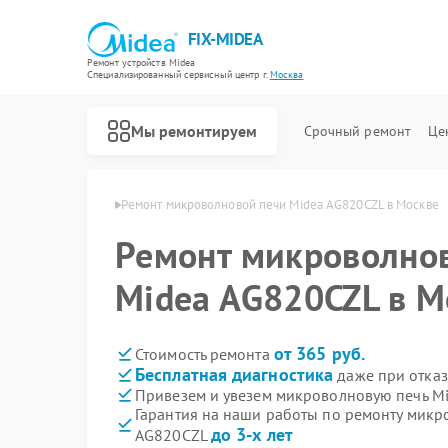
FIX-MIDEA
Ремонт устройств Midea
Специализированный cервисный центр г.
Москва
Мы ремонтируем
Срочный ремонт
Це
чей Midea в Москве
Ремонт микроволновой печи Midea AG820CZL в Москве
Ремонт микроволно
Midea AG820CZL в М
от 365 руб.
Стоимость ремонта
Бесплатная диагностика
даже при отказ
Привезем и увезем микроволновую печь M
Гарантия на наши работы по ремонту микр
до 3-х лет
AG820CZL
Ремонт варочных панелей Midea
Ремонт парогенераторов Midea
Ремонт увлажнителей воздуха Midea
Ремонт очистителей воздуха Midea
Ремонт морозильных камер Midea
Ремонт вертикальных пылесосов Midea
Ремонт водонагревателей Midea
Ремонт роботов-пылесосов Midea
Ремонт стиральных машин Midea
Ремонт посудомоечных машин Midea
Ремонт кондиционеров Midea
Ремонт духовых шкафов Midea
Ремонт сушильных машин Midea