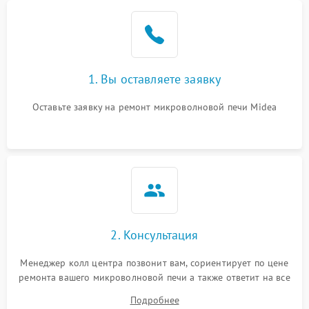
Проблемы с вентилятором
2000 ₽
Подробнее →
Поломка системы
2200 ₽
Подробнее →
охлаждения
1. Вы оставляете заявку
Не работают сенсорные
2400 ₽
Подробнее →
кнопки
Оставьте заявку на ремонт микроволновой печи Midea
Не горит подсветка
2000 ₽
Подробнее →
Сломался трансформатор
1000 ₽
Подробнее →
2. Консультация
Менеджер колл центра позвонит вам, сориентирует по цене
ремонта вашего микроволновой печи а также ответит на все
ваши вопросы.
Подробнее