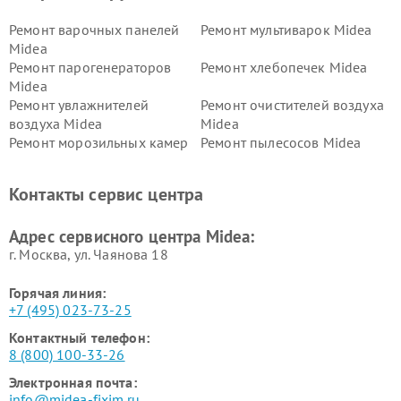
Ремонт варочных панелей
Ремонт мультиварок Midea
Midea
Ремонт парогенераторов
Ремонт хлебопечек Midea
Midea
Ремонт увлажнителей
Ремонт очистителей воздуха
воздуха Midea
Midea
Ремонт морозильных камер
Ремонт пылесосов Midea
Midea
Ремонт вертикальных
Ремонт обогревателей Midea
Контакты сервис центра
пылесосов Midea
Ремонт вытяжек Midea
Ремонт водонагревателей
Адрес сервисного центра Midea:
Midea
г. Москва, ул. Чаянова 18
Горячая линия:
+7 (495) 023-73-25
Контактный телефон:
8 (800) 100-33-26
Электронная почта:
info@midea-fixim.ru