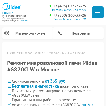
+7 (495) 023-73-25
Ежедневно с 9:00 до 21:00
FIX-MIDEA
+7 (800) 100-33-26
Ремонт устройств Midea
Специализированный
Звонок бесплатный по РФ
cервисный центр г.
Москва
Мы ремонтируем
Позвонить
оскве
Ремонт микроволновой печи Midea AG820CLW в Москве
Ремонт микроволновой печи Midea
AG820CLW в Москве
от 365 руб.
Стоимость ремонта
Бесплатная диагностика
даже при отказе
Привезем и увезем микроволновую печь Midea
AG820CLW сами
Ремонт вертикальных пылесосов Midea
Ремонт варочных панелей Midea
Ремонт увлажнителей воздуха Midea
Ремонт морозильных камер Midea
Ремонт посудомоечных машин Midea
Ремонт очистителей воздуха Midea
Ремонт водонагревателей Midea
Ремонт роботов-пылесосов Midea
Ремонт стиральных машин Midea
Ремонт сушильных машин Midea
Гарантия на наши работы по ремонту
до 3-х
микроволновых печей Midea AG820CLW