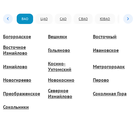
ВАО
ЦАО
САО
СВАО
ЮВАО
ЮАО
Богородское
Вешняки
Восточный
Восточное
Гольяново
Ивановское
Измайлово
Косино-
Измайлово
Метрогородок
Ухтомский
Новогиреево
Новокосино
Перово
Северное
Преображенское
Соколиная Гора
Измайлово
Сокольники