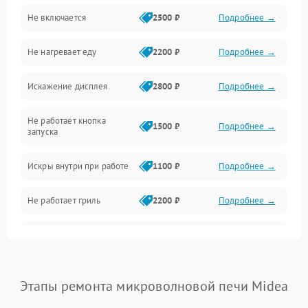
Не включается
2500 ₽
Подробнее →
Механика и внутренние элементы
Не нагревает еду
2200 ₽
Подробнее →
Механические повреждения
Искажение дисплея
2800 ₽
Подробнее →
Питание и запуск
Не работает кнопка
Нагрев и приготовление
1500 ₽
Подробнее →
запуска
Программное обеспечение
Искры внутри при работе
1100 ₽
Подробнее →
Не работает гриль
2200 ₽
Подробнее →
Перегрев или отключение
2400 ₽
Подробнее →
во время работы
Появление запаха гари
2400 ₽
Подробнее →
Этапы ремонта микроволновой печи Midea