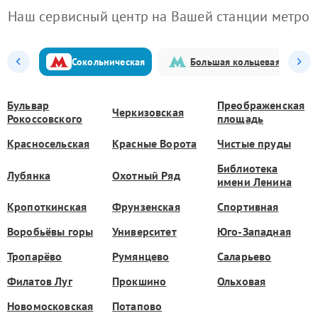
Наш сервисный центр на Вашей станции метро
Сокольническая
Большая кольцевая
Бульвар
Преображенская
Черкизовская
Рокоссовского
площадь
Красносельская
Красные Ворота
Чистые пруды
Библиотека
Лубянка
Охотный Ряд
имени Ленина
Кропоткинская
Фрунзенская
Спортивная
Воробьёвы горы
Университет
Юго-Западная
Тропарёво
Румянцево
Саларьево
Филатов Луг
Прокшино
Ольховая
Новомосковская
Потапово