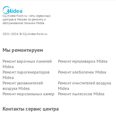
СЦ midea-fixim.ru - сеть сервисных
центров в Москве по ремонту и
обслуживанию техники Midea
2021-2026 © СЦ midea-fixim.ru
Мы ремонтируем
Ремонт варочных панелей
Ремонт мультиварок Midea
Midea
Ремонт парогенераторов
Ремонт хлебопечек Midea
Midea
Ремонт увлажнителей
Ремонт очистителей воздуха
воздуха Midea
Midea
Ремонт морозильных камер
Ремонт пылесосов Midea
Midea
Ремонт вертикальных
Ремонт обогревателей Midea
Контакты сервис центра
пылесосов Midea
Ремонт вытяжек Midea
Ремонт водонагревателей