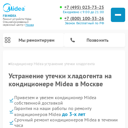
+7 (495) 023-73-25
Ежедневно с 9:00 до 21:00
FIX-MIDEA
+7 (800) 100-33-26
Ремонт устройств Midea
Специализированный
Звонок бесплатный по РФ
cервисный центр г.
Москва
Мы ремонтируем
Позвонить
оскве
Кондиционер Midea устранение утечки хладогента
Устранение утечки хладогента на
кондиционере Midea в Москве
Привезем и увезем кондиционер Midea
собственной доставкой
Гарантия на наши работы по ремонту
до 3-х лет
кондиционеров Midea
Ремонт вертикальных пылесосов Midea
Ремонт варочных панелей Midea
Ремонт увлажнителей воздуха Midea
Ремонт морозильных камер Midea
Ремонт посудомоечных машин Midea
Ремонт очистителей воздуха Midea
Ремонт водонагревателей Midea
Ремонт роботов-пылесосов Midea
Ремонт стиральных машин Midea
Ремонт микроволновых печей Midea
Ремонт сушильных машин Midea
Срочный ремонт кондиционеров Midea в течении
часа