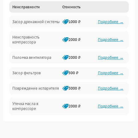
Неисправности
Стоимость
Механика
Засор дренажной системы
1000 ₽
Подробнее →
Управление
Неисправность
Электропитание
2000 ₽
Подробнее →
компрессора
Датчики
Поломка вентилятора
2000 ₽
Подробнее →
Работа системы
Засор фильтров
500 ₽
Подробнее →
Фильтрация
Повреждение испарителя
3000 ₽
Подробнее →
Хладагент
Утечка масла в
2000 ₽
Подробнее →
компрессоре
Повреждение
1500 ₽
Подробнее →
трубопроводов