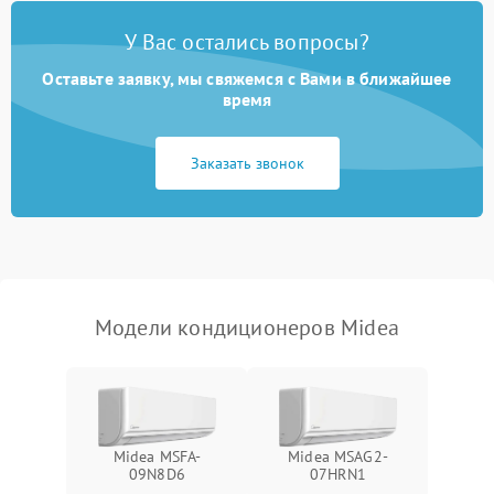
Неисправность
2000 ₽
Подробнее →
У Вас остались вопросы?
четырехходового клапана
Оставьте заявку, мы свяжемся с Вами в ближайшее
Поломка подшипников
время
1500 ₽
Подробнее →
вентилятора
Заказать звонок
Повреждение корпуса
1000 ₽
Подробнее →
Модели кондиционеров Midea
Midea MSFA-
Midea MSAG2-
09N8D6
07HRN1