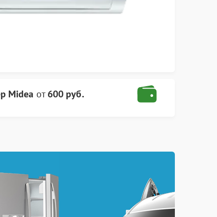
р Midea
от
600 руб.