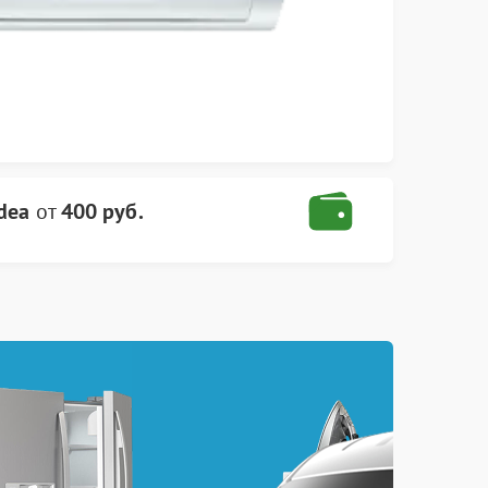
dea
от
400 руб.