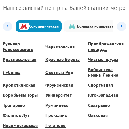
Наш сервисный центр на Вашей станции метро
Сокольническая
Большая кольцевая
Бульвар
Преображенская
Черкизовская
Рокоссовского
площадь
Красносельская
Красные Ворота
Чистые пруды
Библиотека
Лубянка
Охотный Ряд
имени Ленина
Кропоткинская
Фрунзенская
Спортивная
Воробьёвы горы
Университет
Юго-Западная
Тропарёво
Румянцево
Саларьево
Филатов Луг
Прокшино
Ольховая
Новомосковская
Потапово