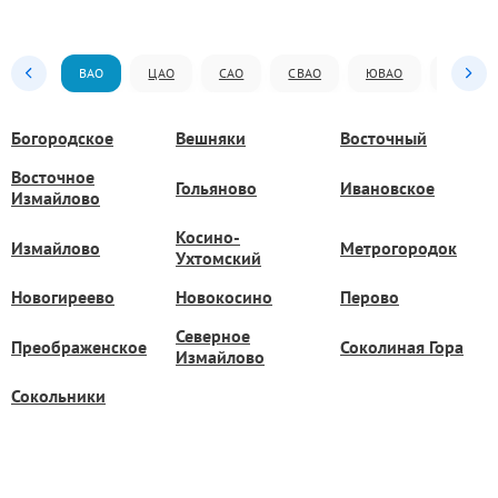
ВАО
ЦАО
САО
СВАО
ЮВАО
ЮАО
Богородское
Вешняки
Восточный
Восточное
Гольяново
Ивановское
Измайлово
Косино-
Измайлово
Метрогородок
Ухтомский
Новогиреево
Новокосино
Перово
Северное
Преображенское
Соколиная Гора
Измайлово
Сокольники