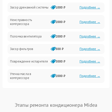
Засор дренажной системы
1000 ₽
Подробнее →
Управление
Неисправность
Электропитание
2000 ₽
Подробнее →
компрессора
Датчики
Поломка вентилятора
2000 ₽
Подробнее →
Работа системы
Засор фильтров
500 ₽
Подробнее →
Фильтрация
Повреждение испарителя
3000 ₽
Подробнее →
Хладагент
Утечка масла в
2000 ₽
Подробнее →
компрессоре
Повреждение
1500 ₽
Подробнее →
трубопроводов
Этапы ремонта кондиционера Midea
Неисправность
2000 ₽
Подробнее →
четырехходового клапана