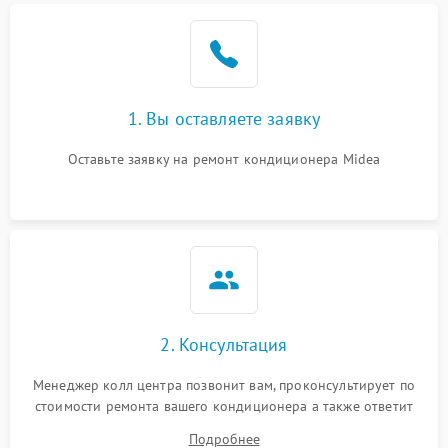
Поломка подшипников
1500 ₽
Подробнее →
вентилятора
Повреждение корпуса
1000 ₽
Подробнее →
1. Вы оставляете заявку
Оставьте заявку на ремонт кондиционера Midea
2. Консультация
Менеджер колл центра позвонит вам, проконсультирует по
стоимости ремонта вашего кондиционера а также ответит
на все ваши вопросы.
Подробнее