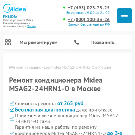
+7 (495) 023-73-25
Ежедневно с 9:00 до 21:00
FIX-MIDEA
+7 (800) 100-33-26
Ремонт устройств Midea
Специализированный
Звонок бесплатный по РФ
cервисный центр г.
Москва
Мы ремонтируем
Позвонить
оскве
Ремонт кондиционера Midea MSAG2-24HRN1-O в Москве
Ремонт кондиционера Midea
MSAG2-24HRN1-O в Москве
от 265 руб.
Стоимость ремонта
Бесплатная диагностика
даже при отказе
Привезем и увезем кондиционер Midea MSAG2-
24HRN1-O сами
Ремонт вертикальных пылесосов Midea
Ремонт варочных панелей Midea
Ремонт увлажнителей воздуха Midea
Ремонт морозильных камер Midea
Ремонт посудомоечных машин Midea
Ремонт очистителей воздуха Midea
Ремонт водонагревателей Midea
Ремонт роботов-пылесосов Midea
Ремонт стиральных машин Midea
Ремонт микроволновых печей Midea
Ремонт сушильных машин Midea
Гарантия на наши работы по ремонту
до 3-х
кондиционеров Midea MSAG2-24HRN1-O