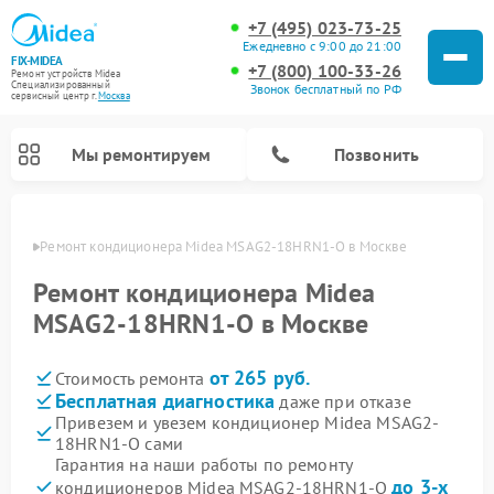
+7 (495) 023-73-25
Ежедневно с 9:00 до 21:00
FIX-MIDEA
+7 (800) 100-33-26
Ремонт устройств Midea
Специализированный
Звонок бесплатный по РФ
cервисный центр г.
Москва
Мы ремонтируем
Позвонить
оскве
Ремонт кондиционера Midea MSAG2-18HRN1-O в Москве
Ремонт кондиционера Midea
MSAG2-18HRN1-O в Москве
от 265 руб.
Стоимость ремонта
Бесплатная диагностика
даже при отказе
Привезем и увезем кондиционер Midea MSAG2-
18HRN1-O сами
Ремонт вертикальных пылесосов Midea
Ремонт варочных панелей Midea
Ремонт увлажнителей воздуха Midea
Ремонт морозильных камер Midea
Ремонт посудомоечных машин Midea
Ремонт очистителей воздуха Midea
Ремонт водонагревателей Midea
Ремонт роботов-пылесосов Midea
Ремонт стиральных машин Midea
Ремонт микроволновых печей Midea
Ремонт сушильных машин Midea
Гарантия на наши работы по ремонту
до 3-х
кондиционеров Midea MSAG2-18HRN1-O