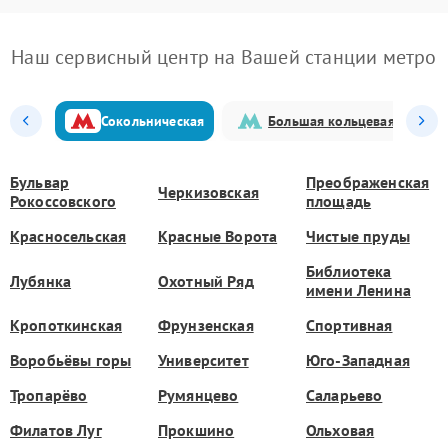
Наш сервисный центр на Вашей станции метро
Сокольническая
Большая кольцевая
Бульвар
Преображенская
Черкизовская
Рокоссовского
площадь
Красносельская
Красные Ворота
Чистые пруды
Библиотека
Лубянка
Охотный Ряд
имени Ленина
Кропоткинская
Фрунзенская
Спортивная
Воробьёвы горы
Университет
Юго-Западная
Тропарёво
Румянцево
Саларьево
Филатов Луг
Прокшино
Ольховая