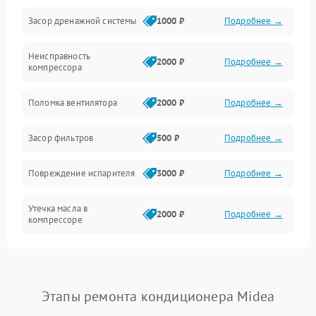
Засор дренажной системы
1000 ₽
Подробнее →
Управление
Неисправность
Электропитание
2000 ₽
Подробнее →
компрессора
Датчики
Поломка вентилятора
2000 ₽
Подробнее →
Работа системы
Засор фильтров
500 ₽
Подробнее →
Фильтрация
Повреждение испарителя
3000 ₽
Подробнее →
Хладагент
Утечка масла в
2000 ₽
Подробнее →
компрессоре
Повреждение
1500 ₽
Подробнее →
трубопроводов
Этапы ремонта кондиционера Midea
Неисправность
2000 ₽
Подробнее →
четырехходового клапана