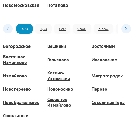
Новомосковская
Потапово
ВАО
ЦАО
САО
СВАО
ЮВАО
ЮАО
Богородское
Вешняки
Восточный
Восточное
Гольяново
Ивановское
Измайлово
Косино-
Измайлово
Метрогородок
Ухтомский
Новогиреево
Новокосино
Перово
Северное
Преображенское
Соколиная Гора
Измайлово
Сокольники