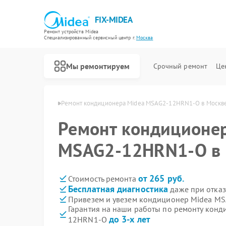
FIX-MIDEA
Ремонт устройств Midea
Специализированный cервисный центр г.
Москва
Мы ремонтируем
Срочный ремонт
Це
ров Midea в Москве
Ремонт кондиционера Midea MSAG2-12HRN1-O в Москв
Ремонт кондиционе
MSAG2-12HRN1-O в
от 265 руб.
Стоимость ремонта
Бесплатная диагностика
даже при отказ
Привезем и увезем кондиционер Midea M
Гарантия на наши работы по ремонту кон
до 3-х лет
12HRN1-O
Ремонт варочных панелей Midea
Ремонт парогенераторов Midea
Ремонт увлажнителей воздуха Midea
Ремонт очистителей воздуха Midea
Ремонт морозильных камер Midea
Ремонт вертикальных пылесосов Midea
Ремонт водонагревателей Midea
Ремонт роботов-пылесосов Midea
Ремонт стиральных машин Midea
Ремонт посудомоечных машин Midea
Ремонт микроволновых печей Midea
Ремонт духовых шкафов Midea
Ремонт сушильных машин Midea