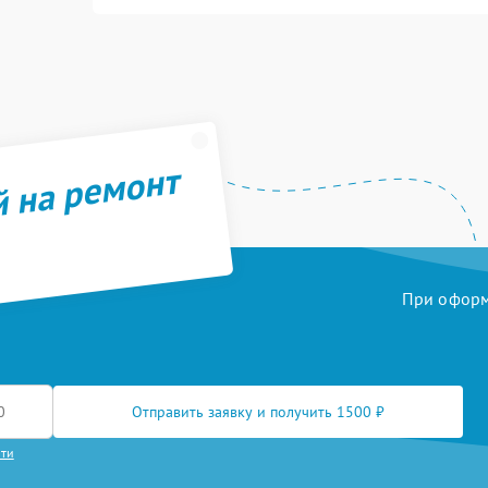
й на ремонт
При оформл
Отправить заявку и получить 1500 ₽
сти