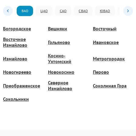
ВАО
ЦАО
САО
СВАО
ЮВАО
ЮАО
Богородское
Вешняки
Восточный
Восточное
Гольяново
Ивановское
Измайлово
Косино-
Измайлово
Метрогородок
Ухтомский
Новогиреево
Новокосино
Перово
Северное
Преображенское
Соколиная Гора
Измайлово
Сокольники