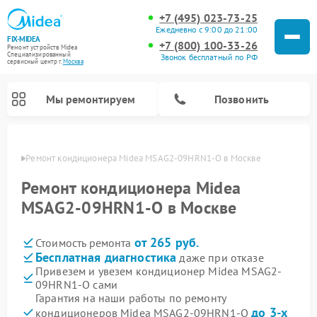
+7 (495) 023-73-25
Ежедневно с 9:00 до 21:00
FIX-MIDEA
+7 (800) 100-33-26
Ремонт устройств Midea
Специализированный
Звонок бесплатный по РФ
cервисный центр г.
Москва
Мы ремонтируем
Позвонить
оскве
Ремонт кондиционера Midea MSAG2-09HRN1-O в Москве
Ремонт кондиционера Midea
MSAG2-09HRN1-O в Москве
от 265 руб.
Стоимость ремонта
Бесплатная диагностика
даже при отказе
Привезем и увезем кондиционер Midea MSAG2-
09HRN1-O сами
Ремонт вертикальных пылесосов Midea
Ремонт варочных панелей Midea
Ремонт увлажнителей воздуха Midea
Ремонт морозильных камер Midea
Ремонт посудомоечных машин Midea
Ремонт очистителей воздуха Midea
Ремонт водонагревателей Midea
Ремонт роботов-пылесосов Midea
Ремонт стиральных машин Midea
Ремонт микроволновых печей Midea
Ремонт сушильных машин Midea
Гарантия на наши работы по ремонту
до 3-х
кондиционеров Midea MSAG2-09HRN1-O