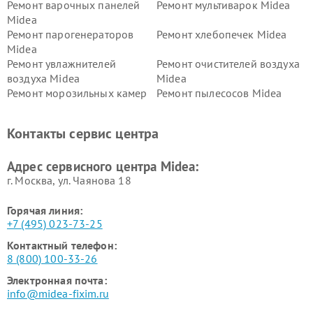
Ремонт варочных панелей
Ремонт мультиварок Midea
Midea
Ремонт парогенераторов
Ремонт хлебопечек Midea
Midea
Ремонт увлажнителей
Ремонт очистителей воздуха
воздуха Midea
Midea
Ремонт морозильных камер
Ремонт пылесосов Midea
Midea
Ремонт вертикальных
Ремонт обогревателей Midea
Контакты сервис центра
пылесосов Midea
Ремонт вытяжек Midea
Ремонт водонагревателей
Адрес сервисного центра Midea:
Midea
г. Москва, ул. Чаянова 18
Горячая линия:
+7 (495) 023-73-25
Контактный телефон:
8 (800) 100-33-26
Электронная почта:
info@midea-fixim.ru