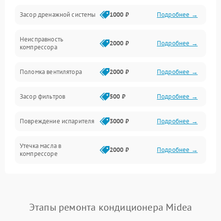
Засор дренажной системы
1000 ₽
Подробнее →
Управление
Неисправность
Электропитание
2000 ₽
Подробнее →
компрессора
Датчики
Поломка вентилятора
2000 ₽
Подробнее →
Работа системы
Засор фильтров
500 ₽
Подробнее →
Фильтрация
Повреждение испарителя
3000 ₽
Подробнее →
Хладагент
Утечка масла в
2000 ₽
Подробнее →
компрессоре
Повреждение
1500 ₽
Подробнее →
трубопроводов
Этапы ремонта кондиционера Midea
Неисправность
2000 ₽
Подробнее →
четырехходового клапана