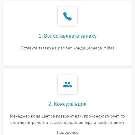
Поломка подшипников
1500 ₽
Подробнее →
вентилятора
Повреждение корпуса
1000 ₽
Подробнее →
1. Вы оставляете заявку
Оставьте заявку на ремонт кондиционера Midea
2. Консультация
Менеджер колл центра позвонит вам, проконсультирует по
стоимости ремонта вашего кондиционера а также ответит
на все ваши вопросы.
Подробнее