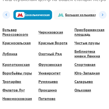
Сокольническая
Большая кольцевая
Бульвар
Преображенская
Черкизовская
Рокоссовского
площадь
Красносельская
Красные Ворота
Чистые пруды
Библиотека
Лубянка
Охотный Ряд
имени Ленина
Кропоткинская
Фрунзенская
Спортивная
Воробьёвы горы
Университет
Юго-Западная
Тропарёво
Румянцево
Саларьево
Филатов Луг
Прокшино
Ольховая
Новомосковская
Потапово