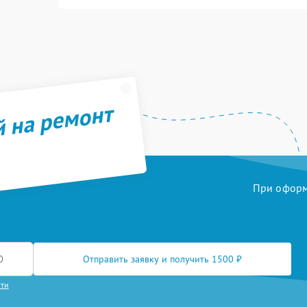
й на ремонт
При оформл
Отправить заявку и получить 1500 ₽
сти