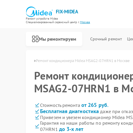
FIX-MIDEA
Ремонт устройств Midea
Специализированный cервисный центр г.
Москва
Мы ремонтируем
Срочный ремонт
Це
ров Midea в Москве
Ремонт кондиционера Midea MSAG2-07HRN1 в Москве
Ремонт кондиционе
MSAG2-07HRN1 в М
от 265 руб.
Стоимость ремонта
Бесплатная диагностика
даже при отказ
Привезем и увезем кондиционер Midea M
Гарантия на наши работы по ремонту кон
до 3-х лет
07HRN1
Ремонт варочных панелей Midea
Ремонт парогенераторов Midea
Ремонт увлажнителей воздуха Midea
Ремонт очистителей воздуха Midea
Ремонт морозильных камер Midea
Ремонт вертикальных пылесосов Midea
Ремонт водонагревателей Midea
Ремонт роботов-пылесосов Midea
Ремонт стиральных машин Midea
Ремонт посудомоечных машин Midea
Ремонт микроволновых печей Midea
Ремонт духовых шкафов Midea
Ремонт сушильных машин Midea