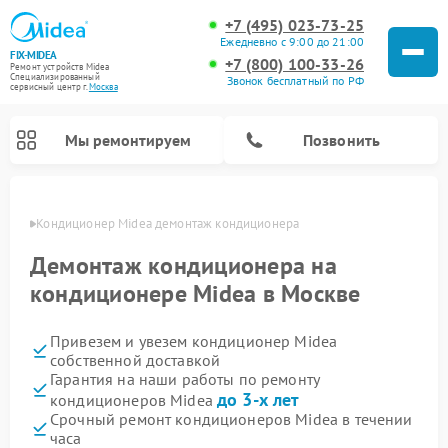
+7 (495) 023-73-25
Ежедневно с 9:00 до 21:00
FIX-MIDEA
+7 (800) 100-33-26
Ремонт устройств Midea
Специализированный
Звонок бесплатный по РФ
cервисный центр г.
Москва
Мы ремонтируем
Позвонить
оскве
Кондиционер Midea демонтаж кондиционера
Демонтаж кондиционера на
кондиционере Midea в Москве
Привезем и увезем кондиционер Midea
собственной доставкой
Гарантия на наши работы по ремонту
до 3-х лет
кондиционеров Midea
Ремонт вертикальных пылесосов Midea
Ремонт варочных панелей Midea
Ремонт увлажнителей воздуха Midea
Ремонт морозильных камер Midea
Ремонт посудомоечных машин Midea
Ремонт очистителей воздуха Midea
Ремонт водонагревателей Midea
Ремонт роботов-пылесосов Midea
Ремонт стиральных машин Midea
Ремонт микроволновых печей Midea
Ремонт сушильных машин Midea
Срочный ремонт кондиционеров Midea в течении
часа