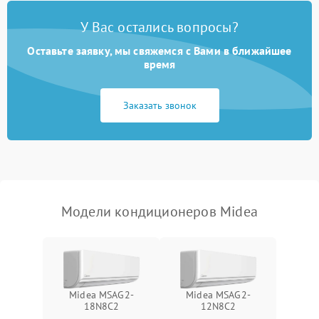
Неисправность
2000 ₽
Подробнее →
У Вас остались вопросы?
четырехходового клапана
Оставьте заявку, мы свяжемся с Вами в ближайшее
Поломка подшипников
время
1500 ₽
Подробнее →
вентилятора
Заказать звонок
Повреждение корпуса
1000 ₽
Подробнее →
Модели кондиционеров Midea
Midea MSAG2-
Midea MSAG2-
18N8C2
12N8C2