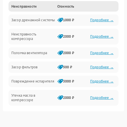
Неисправности
Стоимость
Механика
Засор дренажной системы
1000 ₽
Подробнее →
Управление
Неисправность
Электропитание
2000 ₽
Подробнее →
компрессора
Датчики
Поломка вентилятора
2000 ₽
Подробнее →
Работа системы
Засор фильтров
500 ₽
Подробнее →
Фильтрация
Повреждение испарителя
3000 ₽
Подробнее →
Хладагент
Утечка масла в
2000 ₽
Подробнее →
компрессоре
Повреждение
1500 ₽
Подробнее →
трубопроводов