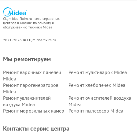
СЦ midea-fixim.ru - сеть сервисных
центров в Москве по ремонту и
обслуживанию техники Midea
2021-2026 © СЦ midea-fixim.ru
Мы ремонтируем
Ремонт варочных панелей
Ремонт мультиварок Midea
Midea
Ремонт парогенераторов
Ремонт хлебопечек Midea
Midea
Ремонт увлажнителей
Ремонт очистителей воздуха
воздуха Midea
Midea
Ремонт морозильных камер
Ремонт пылесосов Midea
Midea
Ремонт вертикальных
Ремонт обогревателей Midea
Контакты сервис центра
пылесосов Midea
Ремонт вытяжек Midea
Ремонт водонагревателей