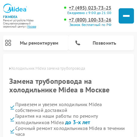
+7 (495) 023-73-25
Ежедневно с 9:00 до 21:00
FIX-MIDEA
+7 (800) 100-33-26
Ремонт устройств Midea
Специализированный
Звонок бесплатный по РФ
cервисный центр г.
Москва
Мы ремонтируем
Позвонить
оскве
Холодильник Midea замена трубопровода
Замена трубопровода на
холодильнике Midea в Москве
Привезем и увезем холодильник Midea
собственной доставкой
Гарантия на наши работы по ремонту
до 3-х лет
холодильников Midea
Ремонт вертикальных пылесосов Midea
Ремонт варочных панелей Midea
Ремонт увлажнителей воздуха Midea
Ремонт морозильных камер Midea
Ремонт стиральных машин Midea
Ремонт микроволновых печей Midea
Ремонт очистителей воздуха Midea
Ремонт водонагревателей Midea
Ремонт роботов-пылесосов Midea
Ремонт посудомоечных машин Midea
Ремонт сушильных машин Midea
Срочный ремонт холодильников Midea в течении
часа