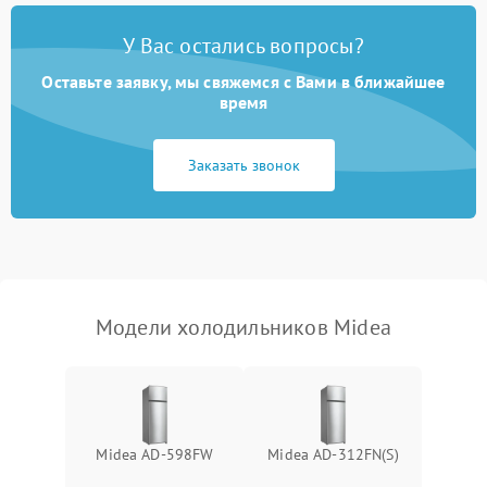
Поломка системы No Frost
2600 ₽
Подробнее →
У Вас остались вопросы?
Оставьте заявку, мы свяжемся с Вами в ближайшее
Образование конденсата
1800 ₽
Подробнее →
на стенках
время
Сбой в работе инвертора
2100 ₽
Подробнее →
Заказать звонок
Запах горелого при
2000 ₽
Подробнее →
работе
Не включается
1000 ₽
Подробнее →
холодильник
Модели холодильников Midea
Проблемы с системой
автоматической
1800 ₽
Подробнее →
разморозки
Midea AD-598FW
Midea AD-312FN(S)