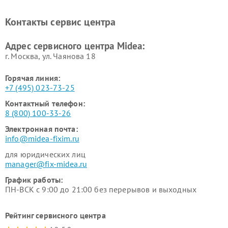
Midea
Ремонт вертикальных
Ремонт обогревателей Midea
Контакты сервис центра
пылесосов Midea
Ремонт вытяжек Midea
Ремонт водонагревателей
Адрес сервисного центра Midea:
Midea
г. Москва, ул. Чаянова 18
Горячая линия:
+7 (495) 023-73-25
Контактный телефон:
8 (800) 100-33-26
Электронная почта:
info@midea-fixim.ru
для юридических лиц
manager@fix-midea.ru
График работы:
ПН-ВСК с 9:00 до 21:00 без перерывов и выходных
Рейтинг сервисного центра