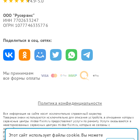
4.9-5.0
ООО "Русервис"
ИНН 7702633247
ОГРН 1077746335776
Поделиться в соц. сетях:
Мы принимаем
все формы оплаты
Политика конфиденциальности
Вся информация на сайте носит исключительно справочный характер.
Товарные знаки используются исключительно для описания устройств, в отношении которых
сервисные центры midea-fixim.ru предоставляют услуги по ремонту. Услуги оказываются в
неавторизованных сервисных центрах midea-fixim.ru, которые не связаны с
правообладателями товарных знаков или их официальными представителями.
Ремонт осуществляется для устройств, уже введенных в гражданский оборот в соответствии
Этот сайт использует файлы cookie. Вы можете
со статьей 1487 ГК РФ.
Использование товарных знаков не преследует цели индивидуализации услуг или введения