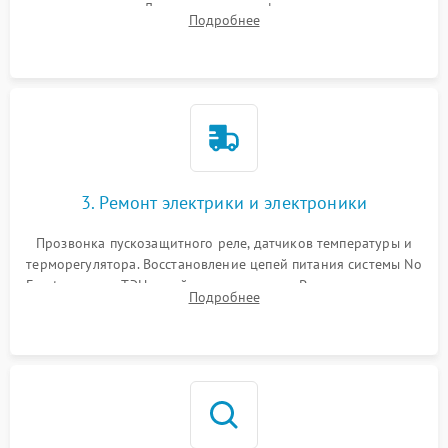
течеискателем. Демонтаж старого фильтра-осушителя и
Подробнее
продувка капиллярной трубки для устранения засоров.
3. Ремонт электрики и электроники
Прозвонка пускозащитного реле, датчиков температуры и
терморегулятора. Восстановление цепей питания системы No
Frost, включая ТЭН оттайки и вентилятор. Ремонт или замена
Подробнее
платы управления при сбоях алгоритмов.