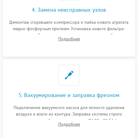
4. Замена неисправных узлов
Демонтаж сгоревшего компрессора и пайка нового агрегата
медно-фосфорным припоем. Установка нового фильтра-
осушителя. Замена изношенных вентиляторов обдува,
Подробнее
сломанных заслонок или поврежденных дверных петель.
5. Вакуумирование и заправка фреоном
Подключение вакуумного насоса для полного удаления
воздуха и влаги из контура. Заправка системы строго
дозированным объемом хладагента (R600a, R134a) по
Подробнее
электронным весам. Контроль рабочего давления в системе.