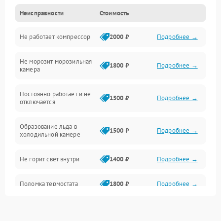
Неисправности
Стоимость
Механика
Не работает компрессор
2000 ₽
Подробнее →
Электропитание
Не морозит морозильная
Дренаж
1800 ₽
Подробнее →
камера
Оттайка
Постоянно работает и не
1500 ₽
Подробнее →
отключается
Программное обеспечение
Образование льда в
1500 ₽
Подробнее →
холодильной камере
Не горит свет внутри
1400 ₽
Подробнее →
Поломка термостата
1800 ₽
Подробнее →
Не работает вентилятор
1800 ₽
Подробнее →