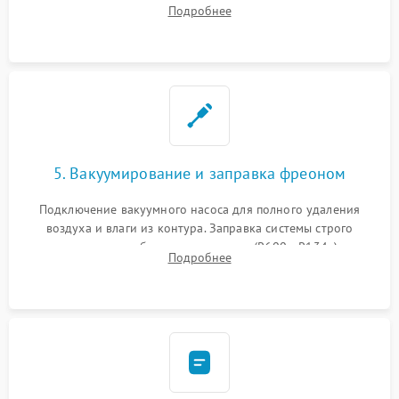
осушителя. Замена изношенных вентиляторов обдува,
Подробнее
сломанных заслонок или поврежденных дверных петель.
5. Вакуумирование и заправка фреоном
Подключение вакуумного насоса для полного удаления
воздуха и влаги из контура. Заправка системы строго
дозированным объемом хладагента (R600a, R134a) по
Подробнее
электронным весам. Контроль рабочего давления в системе.