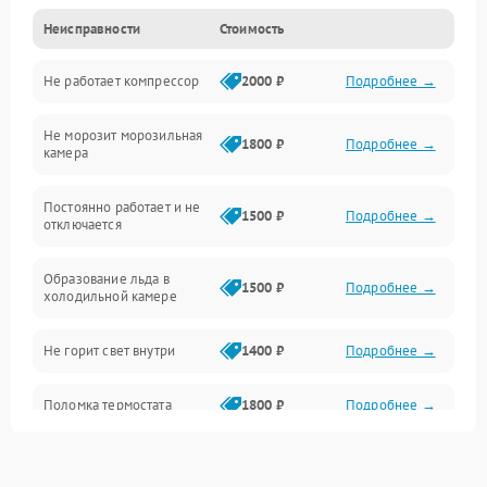
Неисправности
Стоимость
Механика
Не работает компрессор
2000 ₽
Подробнее →
Электропитание
Не морозит морозильная
Дренаж
1800 ₽
Подробнее →
камера
Оттайка
Постоянно работает и не
1500 ₽
Подробнее →
отключается
Программное обеспечение
Образование льда в
1500 ₽
Подробнее →
холодильной камере
Не горит свет внутри
1400 ₽
Подробнее →
Поломка термостата
1800 ₽
Подробнее →
Не работает вентилятор
1800 ₽
Подробнее →