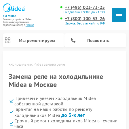
+7 (495) 023-73-25
Ежедневно с 9:00 до 21:00
FIX-MIDEA
+7 (800) 100-33-26
Ремонт устройств Midea
Специализированный
Звонок бесплатный по РФ
cервисный центр г.
Москва
Мы ремонтируем
Позвонить
оскве
Холодильник Midea замена реле
Замена реле на холодильнике
Midea в Москве
Привезем и увезем холодильник Midea
собственной доставкой
Гарантия на наши работы по ремонту
до 3-х лет
холодильников Midea
Ремонт вертикальных пылесосов Midea
Ремонт варочных панелей Midea
Ремонт увлажнителей воздуха Midea
Ремонт морозильных камер Midea
Ремонт стиральных машин Midea
Ремонт микроволновых печей Midea
Ремонт очистителей воздуха Midea
Ремонт водонагревателей Midea
Ремонт роботов-пылесосов Midea
Ремонт посудомоечных машин Midea
Ремонт сушильных машин Midea
Срочный ремонт холодильников Midea в течении
часа