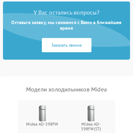
Поломка системы No Frost
2600 ₽
Подробнее →
У Вас остались вопросы?
Оставьте заявку, мы свяжемся с Вами в ближайшее
Образование конденсата
1800 ₽
Подробнее →
на стенках
время
Сбой в работе инвертора
2100 ₽
Подробнее →
Заказать звонок
Запах горелого при
2000 ₽
Подробнее →
работе
Не включается
1000 ₽
Подробнее →
холодильник
Модели холодильников Midea
Проблемы с системой
автоматической
1800 ₽
Подробнее →
разморозки
Midea AD-598FW
Midea AD-
598FW(ST)