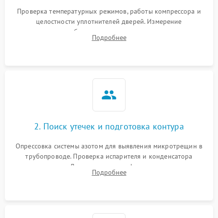
Проверка температурных режимов, работы компрессора и
целостности уплотнителей дверей. Измерение
сопротивления обмоток мотора, проверка термостата и
Подробнее
считывание кодов ошибок с электронного дисплея.
2. Поиск утечек и подготовка контура
Опрессовка системы азотом для выявления микротрещин в
трубопроводе. Проверка испарителя и конденсатора
течеискателем. Демонтаж старого фильтра-осушителя и
Подробнее
продувка капиллярной трубки для устранения засоров.