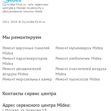
СЦ midea-fixim.ru - сеть сервисных
центров в Москве по ремонту и
обслуживанию техники Midea
2021-2026 © СЦ midea-fixim.ru
Мы ремонтируем
Ремонт варочных панелей
Ремонт мультиварок Midea
Midea
Ремонт парогенераторов
Ремонт хлебопечек Midea
Midea
Ремонт увлажнителей
Ремонт очистителей воздуха
воздуха Midea
Midea
Ремонт морозильных камер
Ремонт пылесосов Midea
Midea
Ремонт вертикальных
Ремонт обогревателей Midea
Контакты сервис центра
пылесосов Midea
Ремонт вытяжек Midea
Ремонт водонагревателей
Адрес сервисного центра Midea:
Midea
г. Москва, ул. Чаянова 18