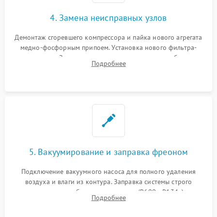
4. Замена неисправных узлов
Демонтаж сгоревшего компрессора и пайка нового агрегата
медно-фосфорным припоем. Установка нового фильтра-
осушителя. Замена изношенных вентиляторов обдува,
Подробнее
сломанных заслонок или поврежденных дверных петель.
5. Вакуумирование и заправка фреоном
Подключение вакуумного насоса для полного удаления
воздуха и влаги из контура. Заправка системы строго
дозированным объемом хладагента (R600a, R134a) по
Подробнее
электронным весам. Контроль рабочего давления в системе.