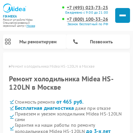
+7 (495) 023-73-25
Ежедневно с 9:00 до 21:00
FIX-MIDEA
+7 (800) 100-33-26
Ремонт устройств Midea
Специализированный
Звонок бесплатный по РФ
cервисный центр г.
Москва
Мы ремонтируем
Позвонить
оскве
Ремонт холодильника Midea HS-120LN в Москве
Ремонт холодильника Midea HS-
120LN в Москве
от 465 руб.
Стоимость ремонта
Бесплатная диагностика
даже при отказе
Привезем и увезем холодильник Midea HS-120LN
сами
Ремонт вертикальных пылесосов Midea
Ремонт варочных панелей Midea
Ремонт увлажнителей воздуха Midea
Ремонт морозильных камер Midea
Ремонт стиральных машин Midea
Ремонт микроволновых печей Midea
Ремонт очистителей воздуха Midea
Ремонт водонагревателей Midea
Ремонт роботов-пылесосов Midea
Ремонт посудомоечных машин Midea
Ремонт сушильных машин Midea
Гарантия на наши работы по ремонту
до 3-х лет
холодильников Midea HS-120LN