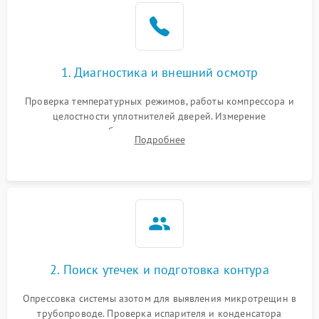
Образование конденсата
1800 ₽
Подробнее →
на стенках
Сбой в работе инвертора
2100 ₽
Подробнее →
1. Диагностика и внешний осмотр
Запах горелого при
2000 ₽
Подробнее →
Проверка температурных режимов, работы компрессора и
работе
целостности уплотнителей дверей. Измерение
сопротивления обмоток мотора, проверка термостата и
Не включается
Подробнее
1000 ₽
Подробнее →
считывание кодов ошибок с электронного дисплея.
холодильник
Проблемы с системой
автоматической
1800 ₽
Подробнее →
разморозки
2. Поиск утечек и подготовка контура
Опрессовка системы азотом для выявления микротрещин в
трубопроводе. Проверка испарителя и конденсатора