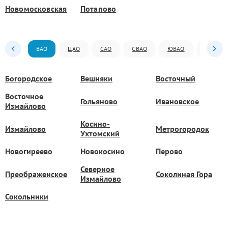
Новомосковская
Потапово
ВАО
ЦАО
САО
СВАО
ЮВАО
ЮАО
Богородское
Вешняки
Восточный
Восточное
Гольяново
Ивановское
Измайлово
Косино-
Измайлово
Метрогородок
Ухтомский
Новогиреево
Новокосино
Перово
Северное
Преображенское
Соколиная Гора
Измайлово
Сокольники