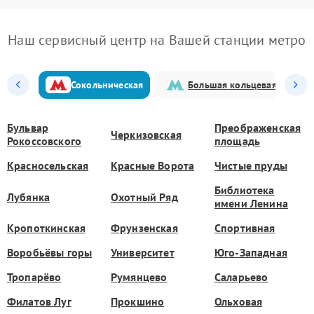
Наш сервисный центр на Вашей станции метро
Сокольническая
Большая кольцевая
Бульвар
Преображенская
Черкизовская
Рокоссовского
площадь
Красносельская
Красные Ворота
Чистые пруды
Библиотека
Лубянка
Охотный Ряд
имени Ленина
Кропоткинская
Фрунзенская
Спортивная
Воробьёвы горы
Университет
Юго-Западная
Тропарёво
Румянцево
Саларьево
Филатов Луг
Прокшино
Ольховая