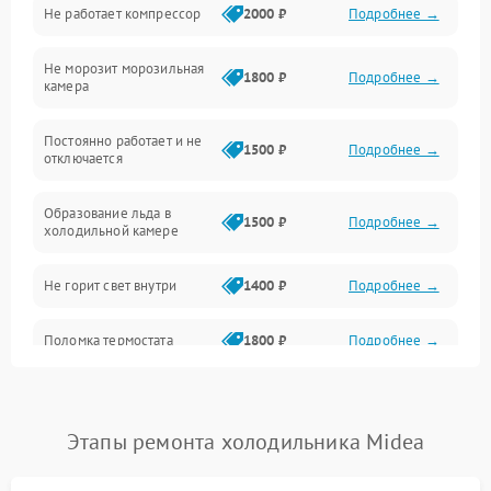
Не работает компрессор
2000 ₽
Подробнее →
Электропитание
Не морозит морозильная
Дренаж
1800 ₽
Подробнее →
камера
Оттайка
Постоянно работает и не
1500 ₽
Подробнее →
отключается
Программное обеспечение
Образование льда в
1500 ₽
Подробнее →
холодильной камере
Не горит свет внутри
1400 ₽
Подробнее →
Поломка термостата
1800 ₽
Подробнее →
Не работает вентилятор
1800 ₽
Подробнее →
Этапы ремонта холодильника Midea
Поломка системы No Frost
2600 ₽
Подробнее →