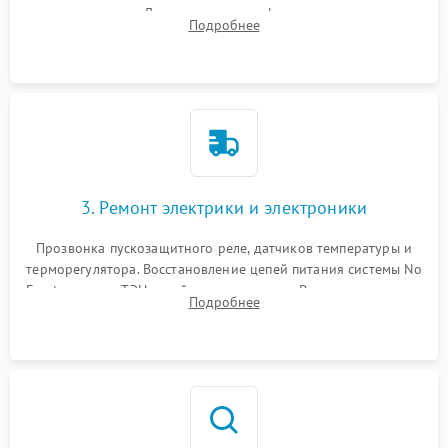
течеискателем. Демонтаж старого фильтра-осушителя и
Подробнее
продувка капиллярной трубки для устранения засоров.
3. Ремонт электрики и электроники
Прозвонка пускозащитного реле, датчиков температуры и
терморегулятора. Восстановление цепей питания системы No
Frost, включая ТЭН оттайки и вентилятор. Ремонт или замена
Подробнее
платы управления при сбоях алгоритмов.